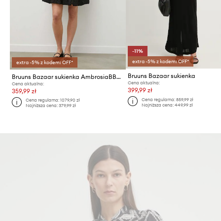
-11%
extra -5% z kodem: OFF*
extra -5% z kodem: OFF*
Bruuns Bazaar sukienka
Bruuns Bazaar sukienka AmbrosiaBBAvril dress
Cena aktualna:
Cena aktualna:
399,99 zł
359,99 zł
Cena regularna:
859,99 zł
Cena regularna:
1079,90 zł
Najniższa cena:
449,99 zł
Najniższa cena:
379,99 zł