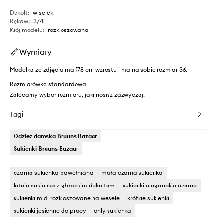
Dekolt
:
w serek
Rękaw
:
3/4
Krój modelu
:
rozkloszowana
Wymiary
Modelka ze zdjęcia ma 178 cm wzrostu i ma na sobie rozmiar 36.
Rozmiarówka standardowa
Zalecamy wybór rozmiaru, jaki nosisz zazwyczaj.
Tagi
Odzież damska Bruuns Bazaar
Sukienki Bruuns Bazaar
czarna sukienka bawełniana
mała czarna sukienka
letnia sukienka z głębokim dekoltem
sukienki eleganckie czarne
sukienki midi rozkloszowane na wesele
krótkie sukienki
sukienki jesienne do pracy
only sukienka