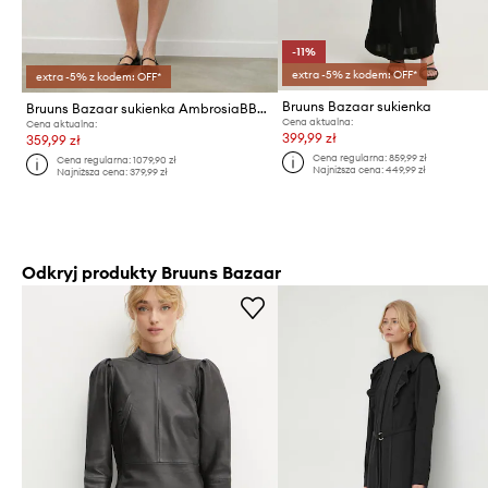
-11%
extra -5% z kodem: OFF*
extra -5% z kodem: OFF*
Bruuns Bazaar sukienka
Bruuns Bazaar sukienka AmbrosiaBBAvril dress
Cena aktualna:
Cena aktualna:
399,99 zł
359,99 zł
Cena regularna:
859,99 zł
Cena regularna:
1079,90 zł
Najniższa cena:
449,99 zł
Najniższa cena:
379,99 zł
Odkryj produkty Bruuns Bazaar