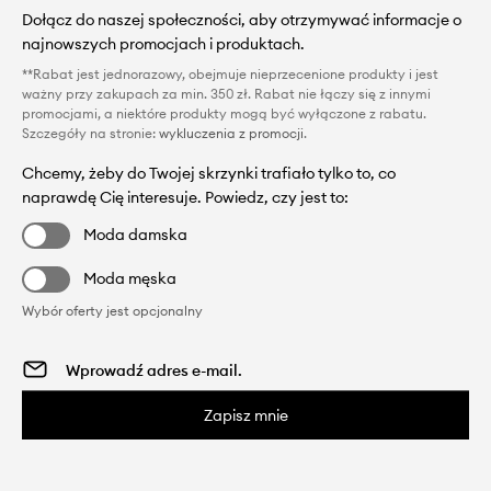
Dołącz do naszej społeczności, aby otrzymywać informacje o
najnowszych promocjach i produktach.
**Rabat jest jednorazowy, obejmuje nieprzecenione produkty i jest
ważny przy zakupach za min. 350 zł. Rabat nie łączy się z innymi
promocjami, a niektóre produkty mogą być wyłączone z rabatu.
Szczegóły na stronie:
wykluczenia z promocji
.
Chcemy, żeby do Twojej skrzynki trafiało tylko to, co
naprawdę Cię interesuje. Powiedz, czy jest to:
Moda damska
Moda męska
Wybór oferty jest opcjonalny
Zapisz mnie