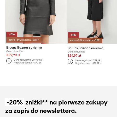
-10%
-14%
extra -5% z kodem: OFF*
extra -5% z kodem: OFF*
Bruuns Bazaar sukienka
Bruuns Bazaar sukienka
Cena aktualna:
Cena aktualna:
1079,90 zł
324,99 zł
Cena regularna:
2019,90 zł
Cena regularna:
759,99 zł
Najniższa cena:
1199,90 zł
Najniższa cena:
379,99 zł
-20%
zniżki** na pierwsze zakupy
za zapis do newslettera.