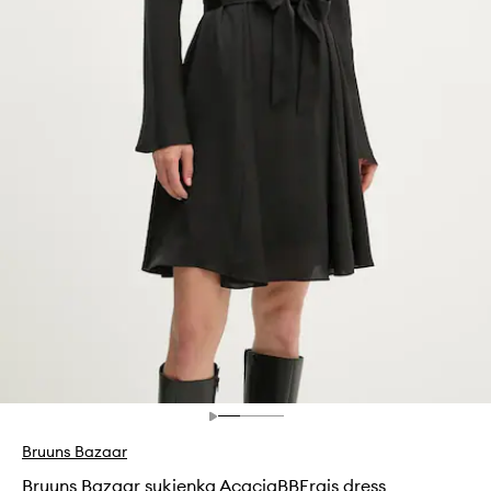
Bruuns Bazaar
Bruuns Bazaar sukienka AcaciaBBFrais dress