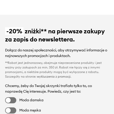
-20%
zniżki** na pierwsze zakupy
za zapis do newslettera.
Dołącz do naszej społeczności, aby otrzymywać informacje o
najnowszych promocjach i produktach.
**Rabat jest jednorazowy, obejmuje nieprzecenione produkty i jest
ważny przy zakupach za min. 350 zł. Rabat nie łączy się z innymi
promocjami, a niektóre produkty mogą być wyłączone z rabatu.
Szczegóły na stronie:
wykluczenia z promocji
.
Chcemy, żeby do Twojej skrzynki trafiało tylko to, co
naprawdę Cię interesuje. Powiedz, czy jest to:
Moda damska
Moda męska