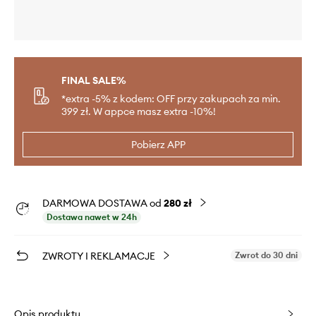
FINAL SALE%
*extra -5% z kodem: OFF przy zakupach za min.
399 zł. W appce masz extra -10%!
Pobierz APP
DARMOWA DOSTAWA od
280 zł
Dostawa nawet w 24h
ZWROTY I REKLAMACJE
Zwrot do 30 dni
Opis produktu