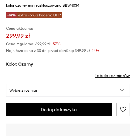
kolor czarny mini rozkloszowana BBW4034
-14%
extra -5% z kodem: OFF*
Cena aktualna:
299,99 zł
Cena regularna:
699,99 zł
-57%
Najniższa cena z 30 dni przed obniżką:
349,99 zł
 -14%
Kolor:
czarny
Tabela rozmiarów
Wybierz rozmiar
Dodaj do koszyka