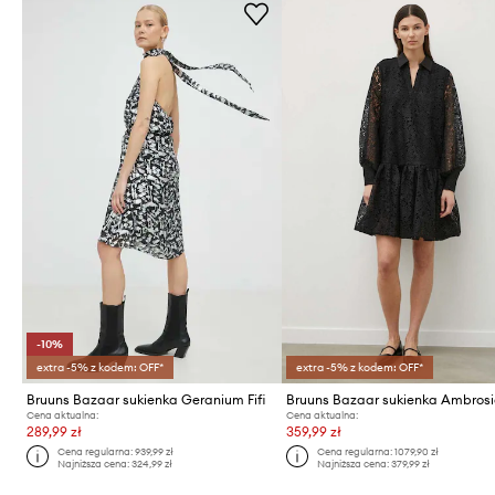
-10%
extra -5% z kodem: OFF*
extra -5% z kodem: OFF*
Bruuns Bazaar sukienka Geranium Fifi
Cena aktualna:
Cena aktualna:
289,99 zł
359,99 zł
Cena regularna:
939,99 zł
Cena regularna:
1079,90 zł
Najniższa cena:
324,99 zł
Najniższa cena:
379,99 zł