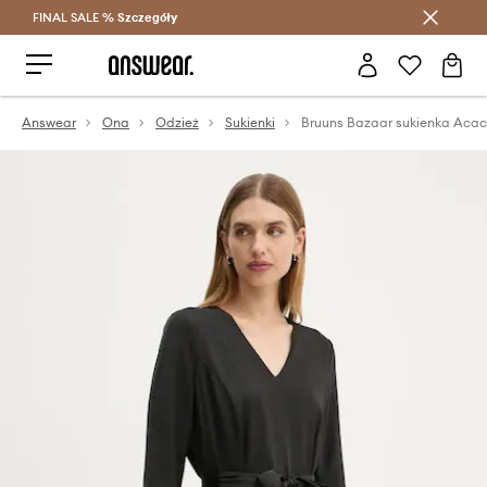
FINAL SALE %
Szczegóły
Oszczędzaj z Answear Club >
Answear
Ona
Odzież
Sukienki