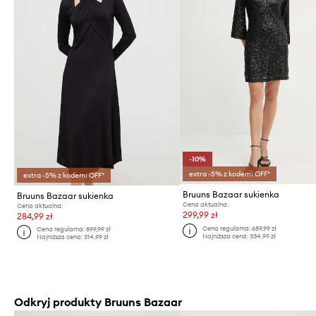
-10%
extra -5% z kodem: OFF*
extra -5% z kodem: OFF*
Bruuns Bazaar sukienka
Bruuns Bazaar sukienka
Cena aktualna:
Cena aktualna:
299,99 zł
284,99 zł
Cena regularna:
689,99 zł
Cena regularna:
899,99 zł
Najniższa cena:
334,99 zł
Najniższa cena:
314,99 zł
Odkryj produkty Bruuns Bazaar