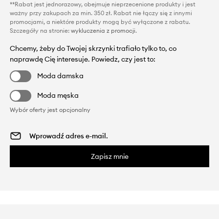
**Rabat jest jednorazowy, obejmuje nieprzecenione produkty i jest
ważny przy zakupach za min. 350 zł. Rabat nie łączy się z innymi
promocjami, a niektóre produkty mogą być wyłączone z rabatu.
Szczegóły na stronie:
wykluczenia z promocji
.
Chcemy, żeby do Twojej skrzynki trafiało tylko to, co
naprawdę Cię interesuje. Powiedz, czy jest to:
Moda damska
Moda męska
Wybór oferty jest opcjonalny
Zapisz mnie