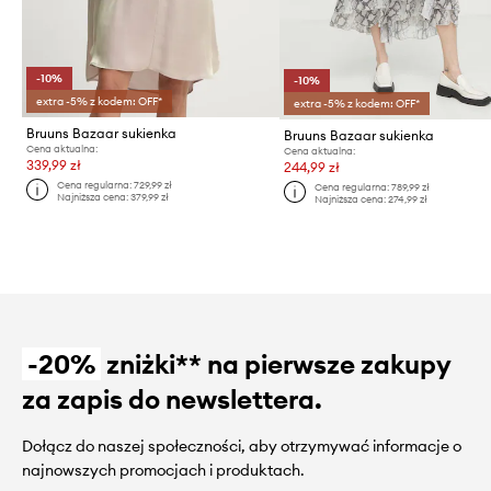
-10%
-10%
extra -5% z kodem: OFF*
extra -5% z kodem: OFF*
Bruuns Bazaar sukienka
Bruuns Bazaar sukienka
Cena aktualna:
Cena aktualna:
339,99 zł
244,99 zł
Cena regularna:
729,99 zł
Cena regularna:
789,99 zł
Najniższa cena:
379,99 zł
Najniższa cena:
274,99 zł
-20%
zniżki** na pierwsze zakupy
za zapis do newslettera.
Dołącz do naszej społeczności, aby otrzymywać informacje o
najnowszych promocjach i produktach.