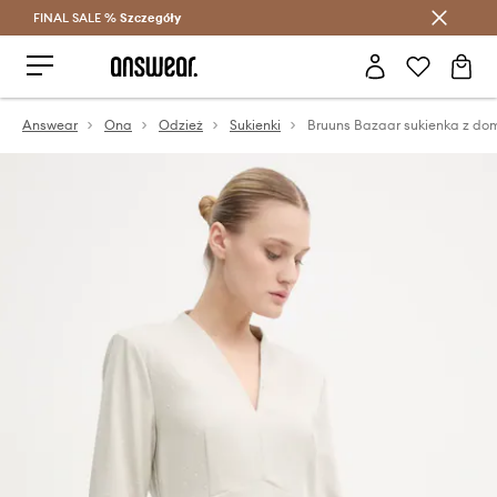
FINAL SALE %
Szczegóły
Oszczędzaj z Answear Club >
Answear
Ona
Odzież
Sukienki