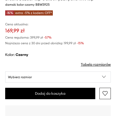
damski kolor czarny BBW3925
-15%
extra -5% z kodem: OFF*
Cena aktualna:
169,99 zł
Cena regularna:
399,99 zł
-57%
Najniższa cena z 30 dni przed obniżką:
199,99 zł
 -15%
Kolor:
czarny
Tabela rozmiarów
Wybierz rozmiar
Dodaj do koszyka