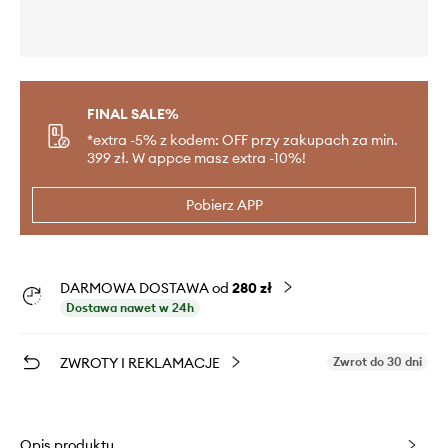
FINAL SALE%
*extra -5% z kodem: OFF przy zakupach za min.
399 zł. W appce masz extra -10%!
Pobierz APP
DARMOWA DOSTAWA od
280 zł
Dostawa nawet w 24h
ZWROTY I REKLAMACJE
Zwrot do 30 dni
Opis produktu