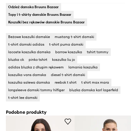
Odzież damska Bruuns Bazaar
Topy i t-shirty damskie Bruuns Bazaar
Koszulki bez rękawów damskie Bruuns Bazaar
Beżowe koszulki damskie
mustang t-shirt damski
t-shirt damski adidas
t-shirt puma damski
lacoste koszulka damska
barrow koszulka
tshirt tommy
bluzka ck
pinko tshirt
koszulka liu jo
adidas bluzka z długim rękawem
lamania koszulka
koszulka vans damska
diesel t-shirt damski
koszulka salewa damska
reebok t shirt
t shirt max mara
longsleeve damski tommy hilfiger
bluzka damska karl lagerfeld
t-shirt lee damski
Podobne produkty