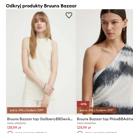
Odkryj produkty Bruuns Bazaar
-16%
extra -5% z kodem: OFF*
extra -5% z kodem: OFF*
Bruuns Bazaar top GallberryBBDevika knit
Bruuns Bazaar top PhloxBBAditi
Cena aktualna:
Cena aktualna:
139,99 zł
129,99 zł
Cena regularna:
399,99 zł
Cena regularna:
309,99 zł