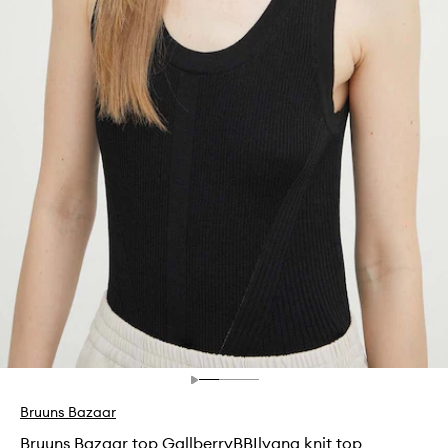
Bruuns Bazaar
Bruuns Bazaar top GallberryBBIlyana knit top