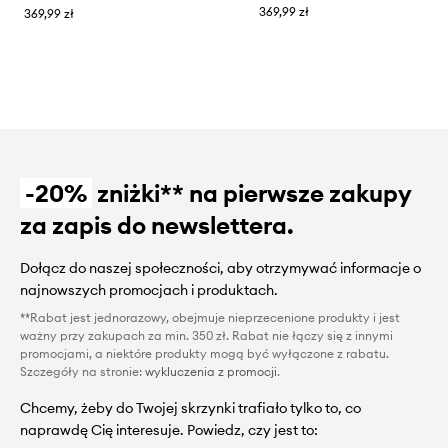
369,99 zł
369,99 zł
-20%
zniżki** na pierwsze zakupy
za zapis do newslettera.
Dołącz do naszej społeczności, aby otrzymywać informacje o
najnowszych promocjach i produktach.
**Rabat jest jednorazowy, obejmuje nieprzecenione produkty i jest
ważny przy zakupach za min. 350 zł. Rabat nie łączy się z innymi
promocjami, a niektóre produkty mogą być wyłączone z rabatu.
Szczegóły na stronie:
wykluczenia z promocji
.
Chcemy, żeby do Twojej skrzynki trafiało tylko to, co
naprawdę Cię interesuje. Powiedz, czy jest to: