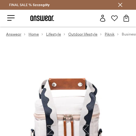
FINAL SALE %
Szczegóły
Oszczędzaj z Answear Club >
Answear
Home
Lifestyle
Outdoor lifestyle
Piknik