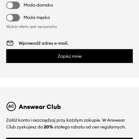
Moda damska
Moda męska
Wybór oferty jest opcjonalny
Zapisz mnie
Answear Club
Załóż konto i oszczędzaj przy każdym zakupie. W Answear
Club zyskujesz do
20%
stałego rabatu od cen regularnych.