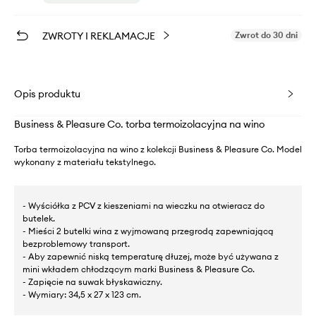
ZWROTY I REKLAMACJE
Zwrot do 30 dni
Opis produktu
Business & Pleasure Co. torba termoizolacyjna na wino
Torba termoizolacyjna na wino z kolekcji Business & Pleasure Co. Model
wykonany z materiału tekstylnego.
- Wyściółka z PCV z kieszeniami na wieczku na otwieracz do
butelek.
- Mieści 2 butelki wina z wyjmowaną przegrodą zapewniającą
bezproblemowy transport.
- Aby zapewnić niską temperaturę dłuzej, może być używana z
mini wkładem chłodzącym marki Business & Pleasure Co.
- Zapięcie na suwak błyskawiczny.
- Wymiary: 34,5 x 27 x 123 cm.