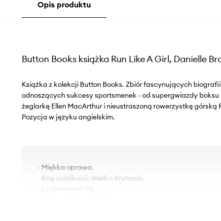
Opis produktu
Button Books książka Run Like A Girl, Danielle B
Książka z kolekcji Button Books. Zbiór fascynujących biograf
odnoszących sukcesy sportsmenek - od supergwiazdy boksu N
żeglarkę Ellen MacArthur i nieustraszoną rowerzystkę górską 
Pozycja w języku angielskim.
- Miękka oprawa.
- Kraj publikacji: Wielka Brytania.
- Liczba stron: 112,
- Data publikacji: 2022.
- Waga: 198 g.