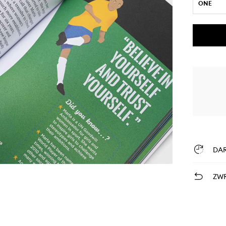
ONE
DA
ZWR