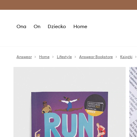
Premium Fashion Benefits >
O
Ona
On
Dziecko
Home
Answear
Home
Lifestyle
Answear Bookstore
Książki