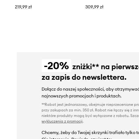
219,99 zł
309,99 zł
-20%
zniżki** na pierws
za zapis do newslettera.
Dołącz do naszej społeczności, aby otrzymywać
najnowszych promocjach i produktach.
**Rabat jest jednorazowy, obejmuje nieprzecenione pro
przy zakupach za min. 350 zł. Rabat nie łączy się z i
niektóre produkty mogą być wyłączone z rabatu. Szcze
wykluczenia z promocji
.
Chcemy, żeby do Twojej skrzynki trafiało tylko 