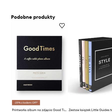
- Wymiary: 13 x 19,9 x 1 cm.
Podobne produkty
-25% z kodem: OFF*
Printworks album na zdjęcia Good Times Black