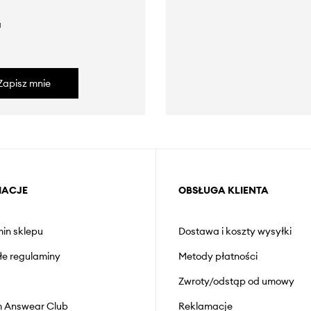
a
Zapisz mnie
MACJE
OBSŁUGA KLIENTA
in sklepu
Dostawa i koszty wysyłki
łe regulaminy
Metody płatności
Zwroty/odstąp od umowy
 Answear Club
Reklamacje