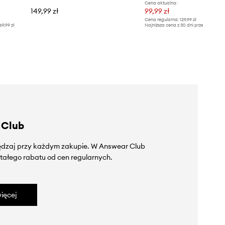
Cena aktualna:
149,99 zł
99,99 zł
Cena regularna:
129,99 zł
69,99 zł
Najniższa cena z 30 dni przed obniżką
 Club
zędzaj przy każdym zakupie. W Answear Club
tałego rabatu od cen regularnych.
ięcej