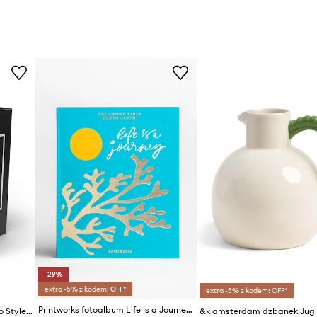
-29%
extra -5% z kodem: OFF*
extra -5% z kodem: OFF*
Printworks fotoalbum Life is a Journey
Zestaw książek Little Guides to Style, Emma Baxter-Wright, English