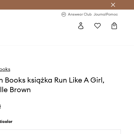
letter >
Regularne nowości >
Answear Club
Journal
Pomoc
Books
n Books książka Run Like A Girl,
lle Brown
ł
lticolor