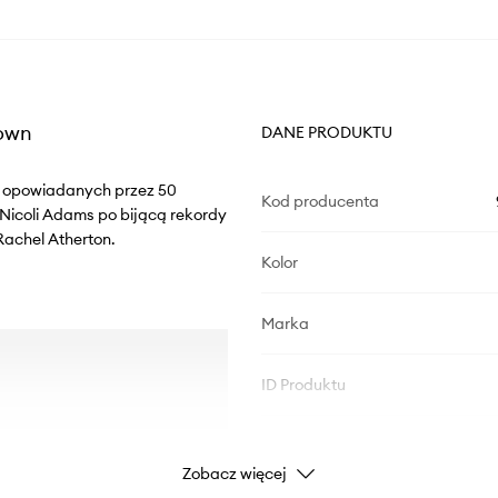
rown
DANE PRODUKTU
ii opowiadanych przez 50
Kod producenta
icoli Adams po bijącą rekordy
Rachel Atherton.
Kolor
Marka
ID Produktu
Zobacz więcej