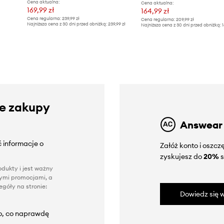
Cena aktualna:
Cena aktualna:
169,99 zł
164,99 zł
Cena regularna:
239,99 zł
Cena regularna:
209,99 zł
Najniższa cena z 30 dni przed obniżką:
239,99 zł
Najniższa cena z 30 dni przed obniżką:
1
ze zakupy
Answear
 informacje o
Załóż konto i oszc
zyskujesz do
20%
s
dukty i jest ważny
nnymi promocjami, a
góły na stronie:
Dowiedz się w
to, co naprawdę