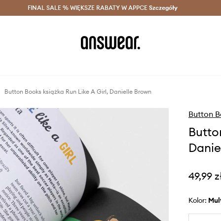
szczędzaj z Answear Club >
FINAL SALE % WIĘKSZE RABATY W APPCE
Dostawa nawet w 24h >
Szczegóły
News
Button Books książka Run Like A Girl, Danielle Brown
Button 
Butto
Danie
49,99 z
Kolor:
mu