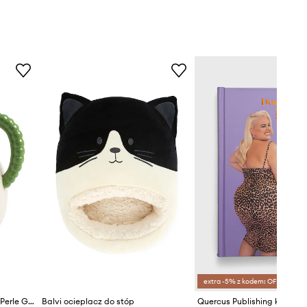
extra -5% z kodem: OFF*
&k amsterdam dzbanek Jug Perle Green
Balvi ocieplacz do stóp
Quercus Publishing książka