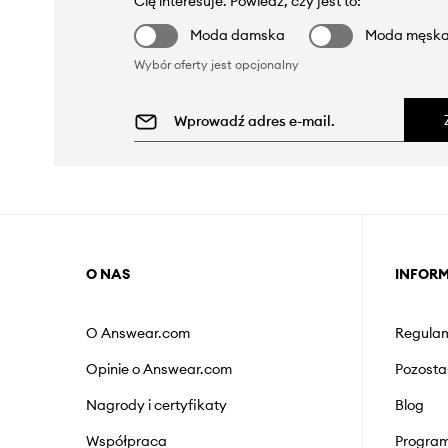
Cię interesuje. Powiedz, czy jest to:
Moda damska
Moda męsk
Wybór oferty jest opcjonalny
O NAS
INFOR
O Answear.com
Regulam
Opinie o Answear.com
Pozosta
Nagrody i certyfikaty
Blog
Współpraca
Program