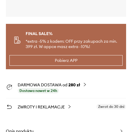
FINAL SALE%
*extra -5% z kodem: OFF przy zakupach za min.
399 zł. W appce masz extra -10%!
Pobierz APP
DARMOWA DOSTAWA od
280 zł
Dostawa nawet w 24h
ZWROTY I REKLAMACJE
Zwrot do 30 dni
Opis produktu