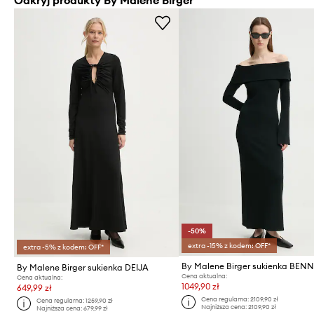
-50%
extra -15% z kodem: OFF*
extra -5% z kodem: OFF*
By Malene Birger sukienka BENN
By Malene Birger sukienka DEIJA
Cena aktualna:
Cena aktualna:
1049,90 zł
649,99 zł
Cena regularna:
2109,90 zł
Cena regularna:
1259,90 zł
Najniższa cena:
2109,90 zł
Najniższa cena:
679,99 zł