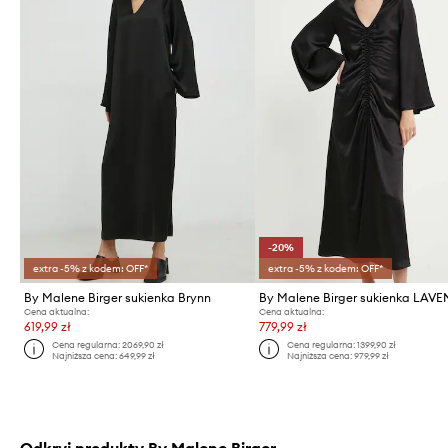
-20%
extra -5% z kodem: OFF*
extra -5% z kodem: OFF*
By Malene Birger sukienka Brynn
By Malene Birger sukienka LAV
Cena aktualna:
Cena aktualna:
619,99 zł
779,99 zł
Cena regularna:
2069,90 zł
Cena regularna:
1399,90 zł
Najniższa cena:
649,99 zł
Najniższa cena:
979,99 zł
Odkryj produkty By Malene Birger