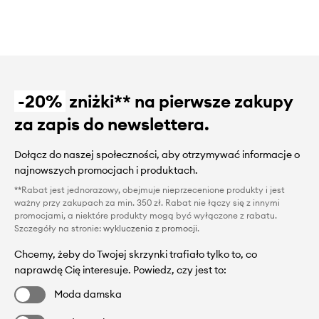
-20%
zniżki** na pierwsze zakupy
za zapis do newslettera.
Dołącz do naszej społeczności, aby otrzymywać informacje o
najnowszych promocjach i produktach.
**Rabat jest jednorazowy, obejmuje nieprzecenione produkty i jest
ważny przy zakupach za min. 350 zł. Rabat nie łączy się z innymi
promocjami, a niektóre produkty mogą być wyłączone z rabatu.
Szczegóły na stronie:
wykluczenia z promocji
.
Chcemy, żeby do Twojej skrzynki trafiało tylko to, co
naprawdę Cię interesuje. Powiedz, czy jest to:
Moda damska