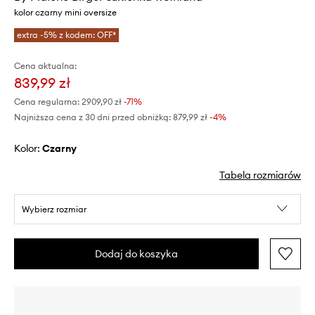
kolor czarny mini oversize
extra -5% z kodem: OFF*
Cena aktualna:
839,99 zł
Cena regularna:
2909,90 zł
-71%
Najniższa cena z 30 dni przed obniżką:
879,99 zł
 -4%
Kolor:
czarny
Tabela rozmiarów
Wybierz rozmiar
Dodaj do koszyka