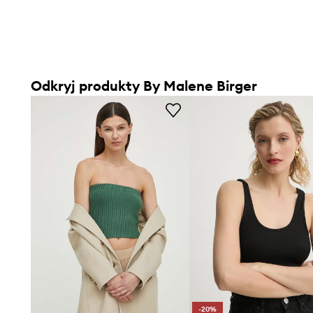
Odkryj produkty By Malene Birger
-20%