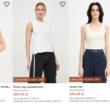
ID Produktu
extra -5% z kodem: OFF*
extra -5% z kodem: OFF*
Calvin Klein Jeans top damski bawełniany z elastanem
Joop! top
Pinko top bawełniany
Cena aktualna:
Cena aktualna:
344,99 zł
324,99 zł
Cena regularna:
559,99 zł
Cena regularna:
719,99 zł
7,99 zł
Najniższa cena z 30 dni przed obniżką:
3
Najniższa cena z 30 dni przed obniżką:
339,99 zł