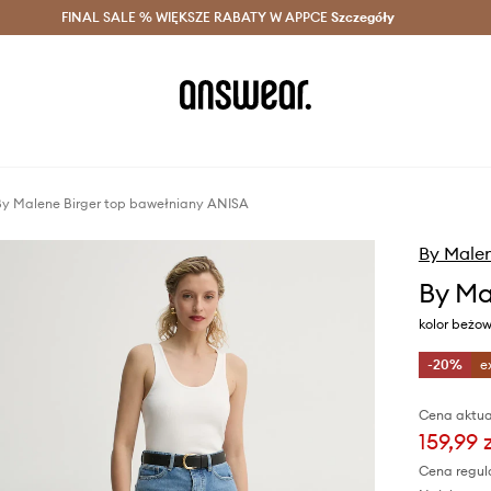
szczędzaj z Answear Club >
FINAL SALE % WIĘKSZE RABATY W APPCE
Dostawa nawet w 24h >
Szczegóły
News
By Malene Birger top bawełniany ANISA
By Malen
By Ma
kolor beżo
-20%
e
Cena aktua
159,99 
Cena regul