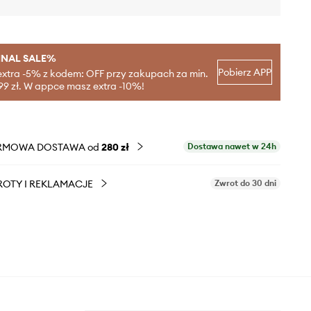
INAL SALE%
Pobierz APP
extra -5% z kodem: OFF przy zakupach za min.
99 zł. W appce masz extra -10%!
RMOWA DOSTAWA od
280 zł
Dostawa nawet w 24h
OTY I REKLAMACJE
Zwrot do 30 dni