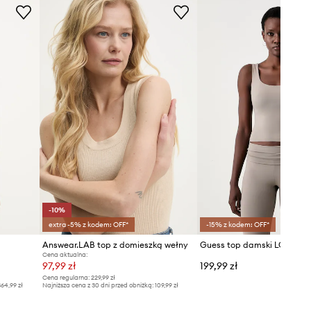
-10%
extra -5% z kodem: OFF*
-15% z kodem: OFF*
Answear.LAB top z domieszką wełny
Guess top damski LOTUS
Cena aktualna:
97,99 zł
199,99 zł
Cena regularna:
229,99 zł
64,99 zł
Najniższa cena z 30 dni przed obniżką:
109,99 zł