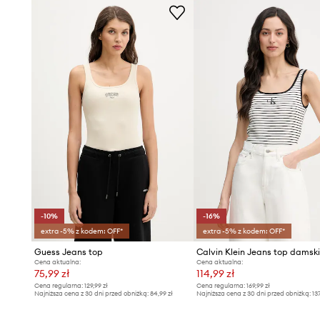
-10%
-16%
extra -5% z kodem: OFF*
extra -5% z kodem: OFF*
Guess Jeans top
Cena aktualna:
Cena aktualna:
75,99 zł
114,99 zł
Cena regularna:
129,99 zł
Cena regularna:
169,99 zł
Najniższa cena z 30 dni przed obniżką:
84,99 zł
Najniższa cena z 30 dni przed obniżką:
13