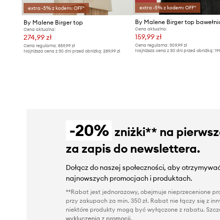
extra -5% z kodem: OFF*
extra -5% z kodem: OFF*
By Malene Birger top
Cena aktualna:
Cena aktualna:
159,99 zł
274,99 zł
Cena regularna:
309,99 zł
Cena regularna:
859,99 zł
Najniższa cena z 30 dni przed obniżką:
19
Najniższa cena z 30 dni przed obniżką:
289,99 zł
-20%
zniżki** na pierws
za zapis do newslettera.
Dołącz do naszej społeczności, aby otrzymywać
najnowszych promocjach i produktach.
**Rabat jest jednorazowy, obejmuje nieprzecenione pro
przy zakupach za min. 350 zł. Rabat nie łączy się z i
niektóre produkty mogą być wyłączone z rabatu. Szcze
wykluczenia z promocji
.