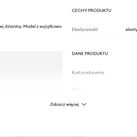
CECHY PRODUKTU
nej dzianiny. Model z wyjątkowo
Elastyczność
elast
DANE PRODUKTU
Kod producenta
Kolor
Zobacz więcej
Marka
By
Producent