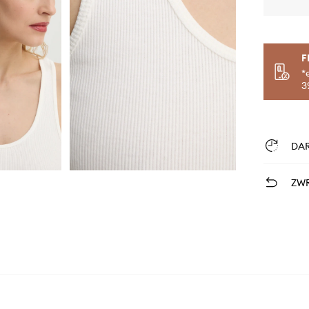
F
*
3
DA
ZWR