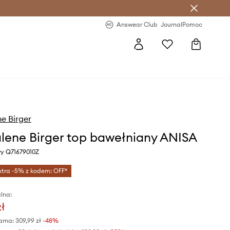
letter >
Regularne nowości >
Answear Club
Journal
Pomoc
e Birger
lene Birger top bawełniany ANISA
wy Q71679010Z
xtra -5% z kodem: OFF*
lna:
zł
arna:
309,99 zł
-48%