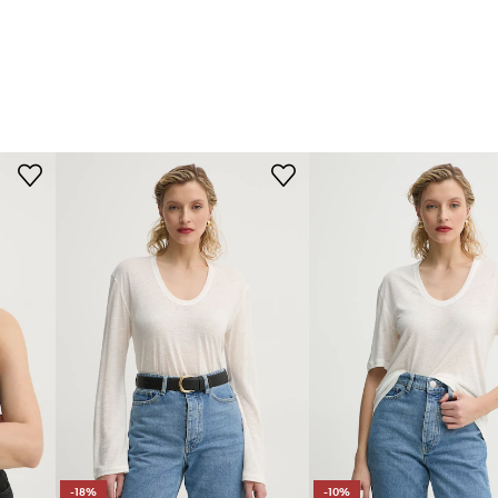
-18%
-10%