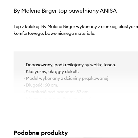
By Malene Birger top bawełniany ANISA
Top z kolekcji By Malene Birger wykonany z cienkiej, elastycz
komfortowego, bawełnianego materiału.
- Dopasowany, podkreślający sylwetkę fason.
- Klasyczny, okrągły dekolt.
- Model wykonany z dzianiny prążkowanej.
- Długość: 60 cm.
- Szerokość pod pachami: 33 cm.
- Wymiary podane dla rozmiaru: S.
Podobne produkty