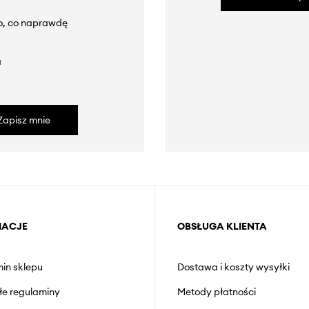
to, co naprawdę
a
Zapisz mnie
MACJE
OBSŁUGA KLIENTA
in sklepu
Dostawa i koszty wysyłki
łe regulaminy
Metody płatności