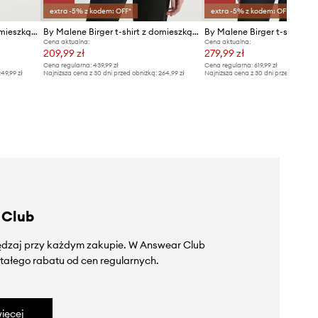
extra -5% z kodem: OFF*
extra -5% z kodem: OFF*
By Malene Birger t-shirt z domieszką lnu AMARINGA
By Malene Birger t-shirt z domieszką lnu AMARINGA
By Malene Birger t-shirt V
Cena aktualna:
Cena aktualna:
209,99 zł
279,99 zł
Cena regularna:
439,99 zł
Cena regularna:
619,99 zł
49,99 zł
Najniższa cena z 30 dni przed obniżką:
264,99 zł
Najniższa cena z 30 dni przed obniżką
 Club
zędzaj przy każdym zakupie. W Answear Club
tałego rabatu od cen regularnych.
ięcej