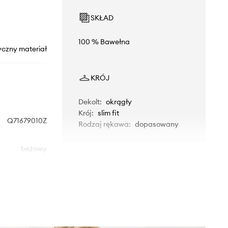
SKŁAD
100 % Bawełna
yczny materiał
KRÓJ
Dekolt
:
okrągły
Krój
:
slim fit
Q71679010Z
Rodzaj rękawa
:
dopasowany
beżowy
 Malene Birger