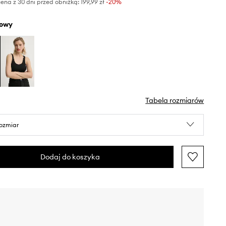
ena z 30 dni przed obniżką:
199,99 zł
 -20%
żowy
Tabela rozmiarów
rozmiar
Dodaj do koszyka