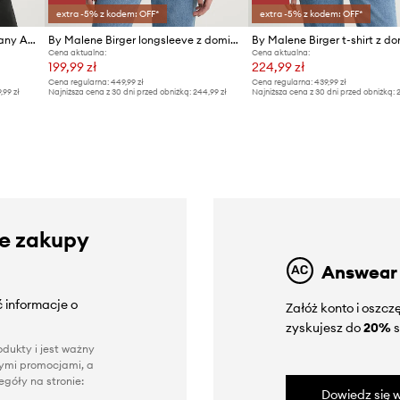
extra -5% z kodem: OFF*
extra -5% z kodem: OFF*
By Malene Birger top bawełniany ANISA
By Malene Birger longsleeve z domieszką lnu AMALOU
Cena aktualna:
Cena aktualna:
199,99 zł
224,99 zł
Cena regularna:
449,99 zł
Cena regularna:
439,99 zł
9,99 zł
Najniższa cena z 30 dni przed obniżką:
244,99 zł
Najniższa cena z 30 dni przed obniżką:
2
ze zakupy
Answear
 informacje o
Załóż konto i oszc
zyskujesz do
20%
s
dukty i jest ważny
nnymi promocjami, a
góły na stronie:
Dowiedz się w