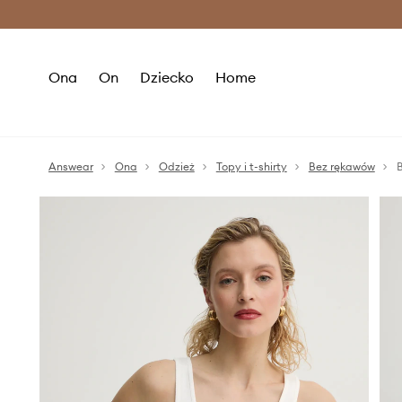
Premium Fashion Benefits >
O
Ona
On
Dziecko
Home
Answear
Ona
Odzież
Topy i t-shirty
Bez rękawów