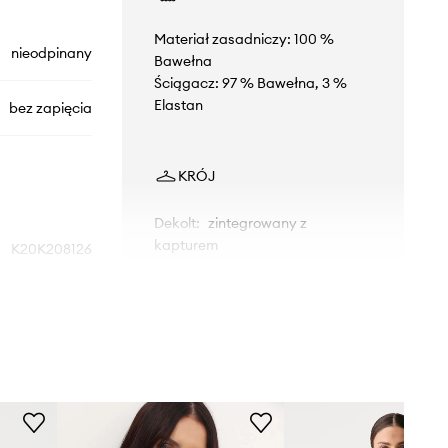
Materiał zasadniczy: 100 %
nieodpinany
Bawełna
Ściągacz: 97 % Bawełna, 3 %
Elastan
bez zapięcia
KRÓJ
Dekolt
:
zintegrowany z
kapturem
K20K208126
niebieski
WYMIARY
Calvin Klein
Modelka ze zdjęcia ma 175 cm
wzrostu i ma na sobie rozmiar S.
Rozmiarówka standardowa
Zalecamy wybór rozmiaru, jaki nosisz