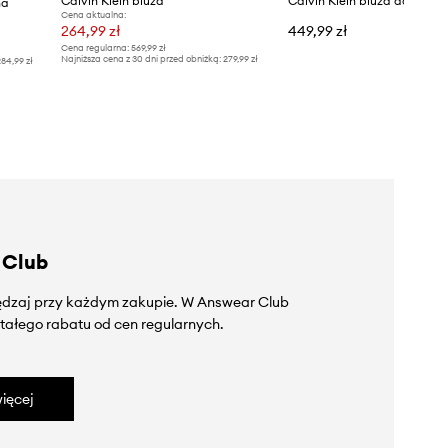
Calvin Klein bluza
na
Cena aktualna:
264,99 zł
449,99 zł
Cena regularna:
569,99 zł
Najniższa cena z 30 dni przed obniżką:
279,99 zł
84,99 zł
 Club
zędzaj przy każdym zakupie. W Answear Club
tałego rabatu od cen regularnych.
ięcej