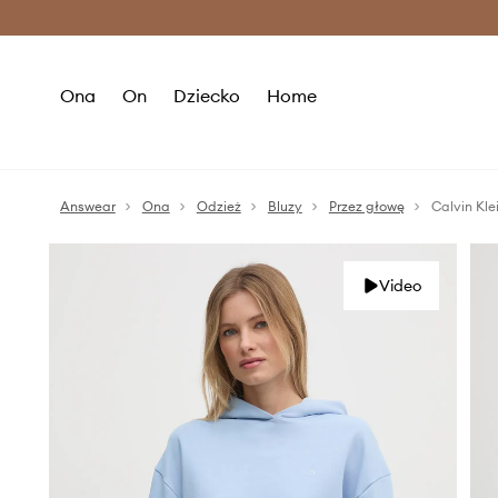
Premium Fashion Benefits >
O
Ona
On
Dziecko
Home
Answear
Ona
Odzież
Bluzy
Przez głowę
Calvin Kl
Video