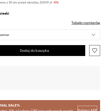
ena z 30 dni przed obniżką:
229,99 zł
 -8%
ebieski
Tabela rozmiarów
rozmiar
Dodaj do koszyka
INAL SALE%
Pobierz APP
extra -5% z kodem: OFF przy zakupach za min.