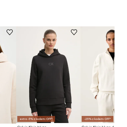
extra -5% z kodem: OFF*
-25% z kodem: OFF*