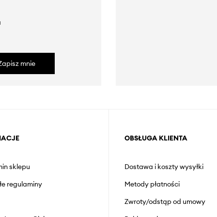
a
Zapisz mnie
MACJE
OBSŁUGA KLIENTA
in sklepu
Dostawa i koszty wysyłki
łe regulaminy
Metody płatności
Zwroty/odstąp od umowy