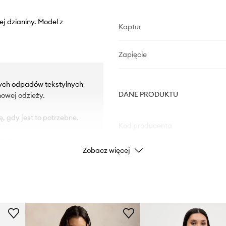
ej dzianiny. Model z
Kaptur
Zapięcie
rych odpadów tekstylnych
DANE PRODUKTU
owej odzieży.
 gdy jest to potrzebne.
Kod producenta
ości.
Zobacz więcej
niącymi przed
Kolor
Marka
Producent