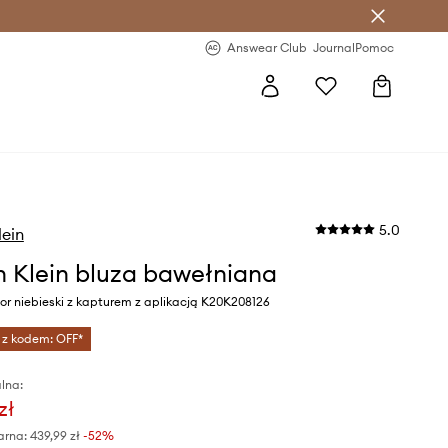
letter >
Regularne nowości >
Answear Club
Journal
Pomoc
5.0
lein
n Klein bluza bawełniana
r niebieski z kapturem z aplikacją K20K208126
 z kodem: OFF*
lna:
zł
arna:
439,99 zł
-52%