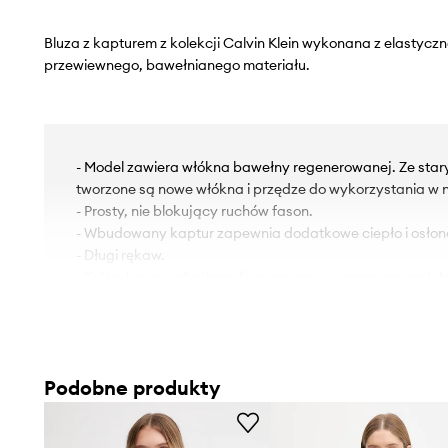
Bluza z kapturem z kolekcji Calvin Klein wykonana z elastyczn
przewiewnego, bawełnianego materiału.
- Model zawiera włókna bawełny regenerowanej. Ze sta
tworzone są nowe włókna i przędze do wykorzystania w n
- Prosty, nie blokujący ruchów fason.
- Wbudowany kaptur zapewnia dodatkowe ciepło i osłonę,
- Długi rękaw.
- Krój rękawa z obniżoną linią ramion nie ogranicza mobiln
- Rękawy i dolna krawędź zakończona ściągaczami chro
niekorzystnymi warunkami atmosferycznymi.
- Z przodu wyhaftowane logo marki.
- Długość rękawa(mierzona od kaptura): 75 cm.
Podobne produkty
- Długość: 62 cm.
- Szerokość pod pachami: 58 cm.
- Wymiary podane dla rozmiaru: S.