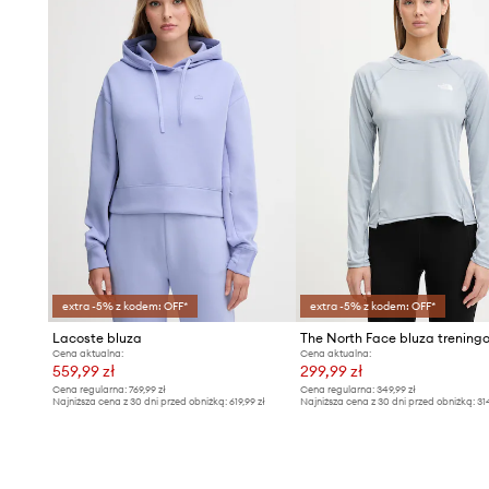
extra -5% z kodem: OFF*
extra -5% z kodem: OFF*
Lacoste bluza
Cena aktualna:
Cena aktualna:
559,99 zł
299,99 zł
Cena regularna:
769,99 zł
Cena regularna:
349,99 zł
Najniższa cena z 30 dni przed obniżką:
619,99 zł
Najniższa cena z 30 dni przed obniżką:
31