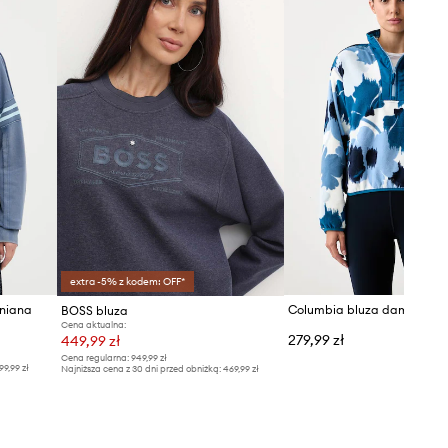
zazwyczaj.
Tabela rozmiarów
extra -5% z kodem: OFF*
łniana
BOSS bluza
Cena aktualna:
279,99 zł
449,99 zł
Cena regularna:
949,99 zł
99,99 zł
Najniższa cena z 30 dni przed obniżką:
469,99 zł