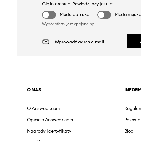
Cię interesuje. Powiedz, czy jest to:
Moda damska
Moda męsk
Wybór oferty jest opcjonalny
O NAS
INFOR
O Answear.com
Regulam
Opinie o Answear.com
Pozosta
Nagrody i certyfikaty
Blog