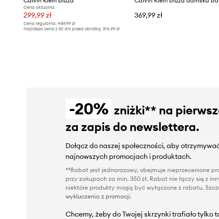
Calvin Klein bluza
Cena aktualna:
299,99 zł
369,99 zł
Cena regularna:
489,99 zł
Najniższa cena z 30 dni przed obniżką:
314,99 zł
-20%
zniżki** na pierws
za zapis do newslettera.
Dołącz do naszej społeczności, aby otrzymywać
najnowszych promocjach i produktach.
**Rabat jest jednorazowy, obejmuje nieprzecenione pro
przy zakupach za min. 350 zł. Rabat nie łączy się z i
niektóre produkty mogą być wyłączone z rabatu. Szcze
wykluczenia z promocji
.
Chcemy, żeby do Twojej skrzynki trafiało tylko 