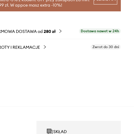
99 zł. W appce masz extra -10%!
RMOWA DOSTAWA od
280 zł
Dostawa nawet w 24h
OTY I REKLAMACJE
Zwrot do 30 dni
SKŁAD