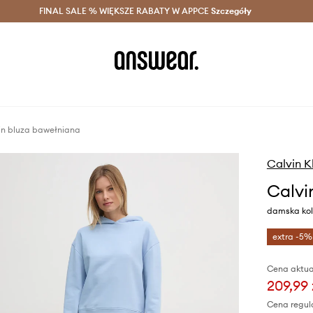
szczędzaj z Answear Club >
FINAL SALE % WIĘKSZE RABATY W APPCE
Dostawa nawet w 24h >
Szczegóły
News
ein bluza bawełniana
Calvin K
Calvi
damska kolo
extra -5%
Cena aktua
209,99 
Cena regul