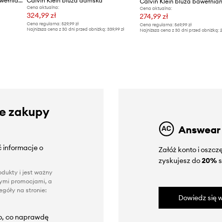
Calvin Klein bluza damska bawełniana
Calvin Klein bluza damska
Calvin Klein bluza bawełnia
Cena aktualna:
Cena aktualna:
324,99 zł
274,99 zł
Cena regularna:
529,99 zł
Cena regularna:
569,99 zł
Najniższa cena z 30 dni przed obniżką:
339,99 zł
Najniższa cena z 30 dni przed obniżką:
2
ze zakupy
Answear
 informacje o
Załóż konto i oszc
zyskujesz do
20%
s
dukty i jest ważny
nnymi promocjami, a
góły na stronie:
Dowiedz się w
to, co naprawdę