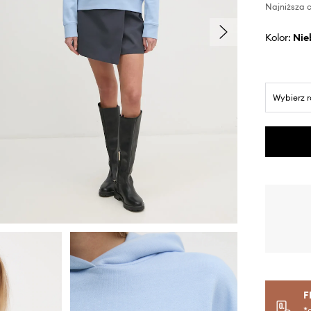
Najniższa c
Kolor:
ni
Wybierz 
F
*