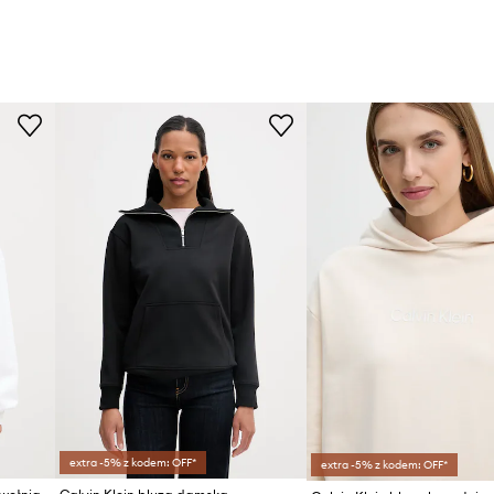
extra -5% z kodem: OFF*
extra -5% z kodem: OFF*