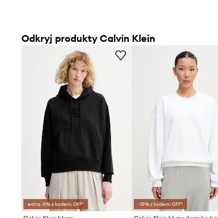
Odkryj produkty Calvin Klein
extra -5% z kodem: OFF*
-15% z kodem: OFF*