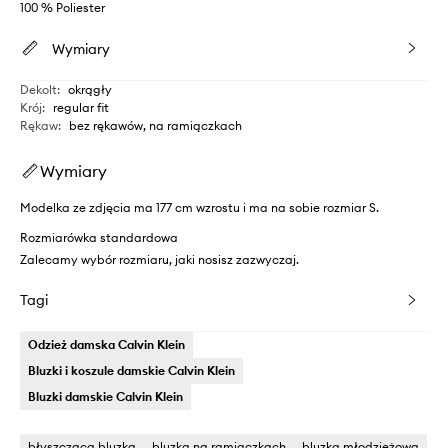
100 % Poliester
Wymiary
Dekolt
:
okrągły
Krój
:
regular fit
Rękaw
:
bez rękawów, na ramiączkach
Wymiary
Modelka ze zdjęcia ma 177 cm wzrostu i ma na sobie rozmiar S.
Rozmiarówka standardowa
Zalecamy wybór rozmiaru, jaki nosisz zazwyczaj.
Tagi
Odzież damska Calvin Klein
Bluzki i koszule damskie Calvin Klein
Bluzki damskie Calvin Klein
błyszcząca bluzka
bluzka na ramiaczkach
bluzka młodzieżowa