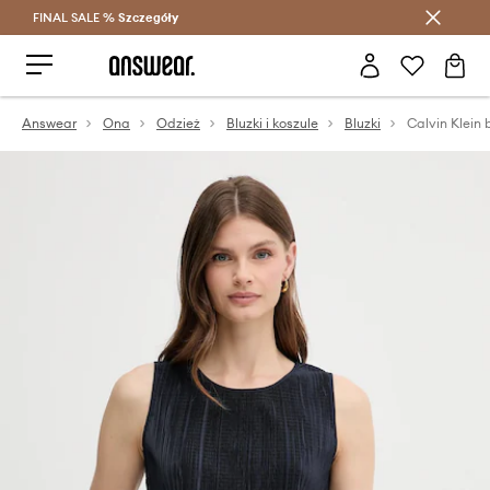
FINAL SALE %
Szczegóły
Oszczędzaj z Answear Club >
Answear
Ona
Odzież
Bluzki i koszule
Bluzki
Calvin Klein 