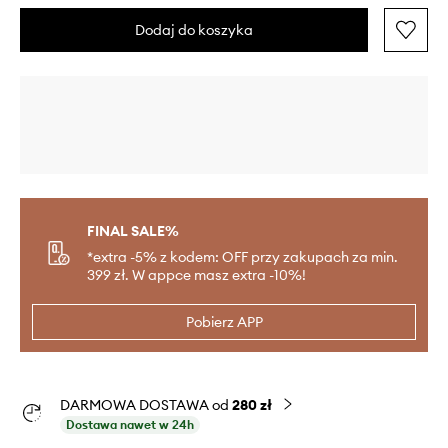
Dodaj do koszyka
FINAL SALE%
*extra -5% z kodem: OFF przy zakupach za min.
399 zł. W appce masz extra -10%!
Pobierz APP
DARMOWA DOSTAWA od
280 zł
Dostawa nawet w 24h