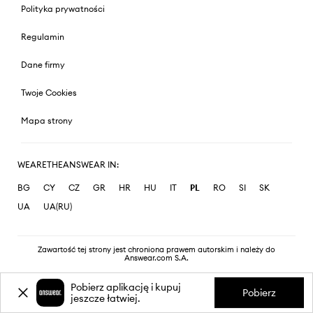
Polityka prywatności
Regulamin
Dane firmy
Twoje Cookies
Mapa strony
WEARETHEANSWEAR IN:
BG
CY
CZ
GR
HR
HU
IT
PL
RO
SI
SK
UA
UA(RU)
Zawartość tej strony jest chroniona prawem autorskim i należy do
Answear.com S.A.
Pobierz aplikację i kupuj
Pobierz
jeszcze łatwiej.