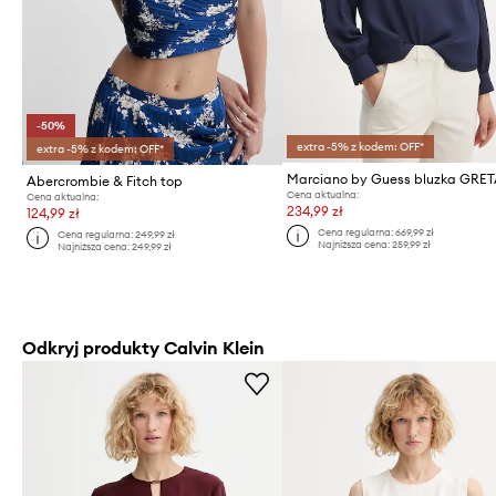
-50%
extra -5% z kodem: OFF*
extra -5% z kodem: OFF*
Marciano by Guess bluzka GRE
Abercrombie & Fitch top
Cena aktualna:
Cena aktualna:
234,99 zł
124,99 zł
Cena regularna:
669,99 zł
Cena regularna:
249,99 zł
Najniższa cena:
259,99 zł
Najniższa cena:
249,99 zł
Odkryj produkty Calvin Klein