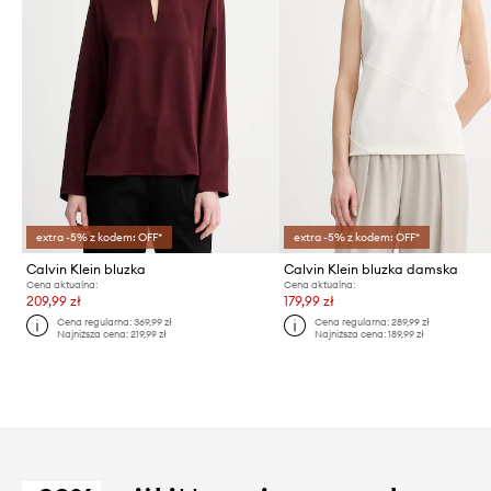
extra -5% z kodem: OFF*
extra -5% z kodem: OFF*
Calvin Klein bluzka
Calvin Klein bluzka damska
Cena aktualna:
Cena aktualna:
209,99 zł
179,99 zł
Cena regularna:
369,99 zł
Cena regularna:
289,99 zł
Najniższa cena:
219,99 zł
Najniższa cena:
189,99 zł