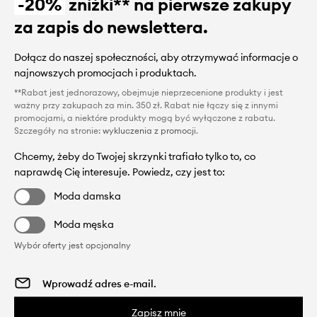
-20%
zniżki** na pierwsze zakupy
za zapis do newslettera.
Dołącz do naszej społeczności, aby otrzymywać informacje o
najnowszych promocjach i produktach.
**Rabat jest jednorazowy, obejmuje nieprzecenione produkty i jest
ważny przy zakupach za min. 350 zł. Rabat nie łączy się z innymi
promocjami, a niektóre produkty mogą być wyłączone z rabatu.
Szczegóły na stronie:
wykluczenia z promocji
.
Chcemy, żeby do Twojej skrzynki trafiało tylko to, co
naprawdę Cię interesuje. Powiedz, czy jest to:
Moda damska
Moda męska
Wybór oferty jest opcjonalny
Zapisz mnie