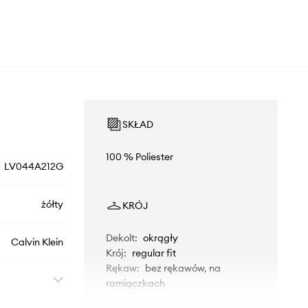
SKŁAD
100 % Poliester
LV044A212G
żółty
KRÓJ
Dekolt
:
okrągły
Calvin Klein
Krój
:
regular fit
Rękaw
:
bez rękawów, na
ramiączkach