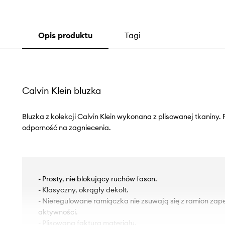
Opis produktu
Tagi
Calvin Klein bluzka
Bluzka z kolekcji Calvin Klein wykonana z plisowanej tkaniny.
odporność na zagniecenia.
- Prosty, nie blokujący ruchów fason.
- Klasyczny, okrągły dekolt.
- Nieregulowane ramiączka nie zsuwają się z ramion za
aktywności.
- Plisowana faktura materiału.