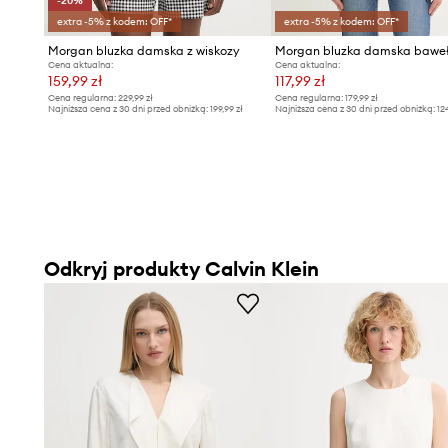
-20%
extra -5% z kodem: OFF*
extra -5% z kodem: OFF*
Morgan bluzka damska z wiskozy
Morgan bluzka damska bawe
Cena aktualna:
Cena aktualna:
159,99 zł
117,99 zł
Cena regularna:
229,99 zł
Cena regularna:
179,99 zł
Najniższa cena z 30 dni przed obniżką:
199,99 zł
Najniższa cena z 30 dni przed obniżką:
12
Odkryj produkty Calvin Klein