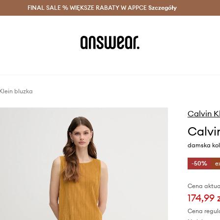
szczędzaj z Answear Club >
FINAL SALE % WIĘKSZE RABATY W APPCE
Dostawa nawet w 24h >
Szczegóły
News
Klein bluzka
Calvin K
Calvi
damska kol
-50%
e
Cena aktua
174,99 
Cena regul