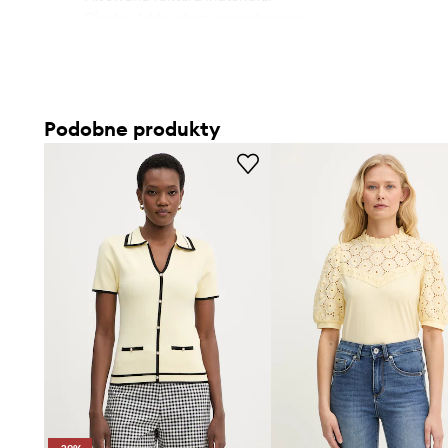
- Cienka, lekko elastyczna tkanina.
- Długość: 60 cm.
- Szerokość pod pachami: 46 cm.
- Wymiary podane dla rozmiaru: S.
Podobne produkty