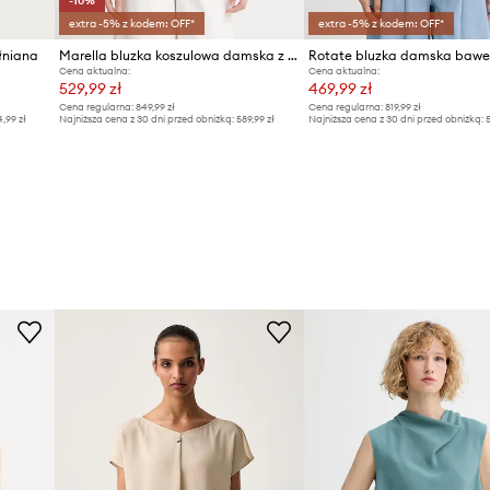
-10%
extra -5% z kodem: OFF*
extra -5% z kodem: OFF*
łniana
Marella bluzka koszulowa damska z modalem AFELIO
Rotate bluzka damska bawe
Cena aktualna:
Cena aktualna:
529,99 zł
469,99 zł
Cena regularna:
849,99 zł
Cena regularna:
819,99 zł
4,99 zł
Najniższa cena z 30 dni przed obniżką:
589,99 zł
Najniższa cena z 30 dni przed obniżką:
5