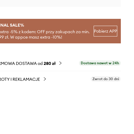
INAL SALE%
Pobierz APP
extra -5% z kodem: OFF przy zakupach za min.
99 zł. W appce masz extra -10%!
RMOWA DOSTAWA od
280 zł
Dostawa nawet w 24h
OTY I REKLAMACJE
Zwrot do 30 dni