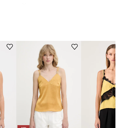
WYMIARY
Modelka ze zdjęcia ma 177 cm
wzrostu i ma na sobie rozmiar S.
Rozmiarówka standardowa
Zalecamy wybór rozmiaru, jaki nosisz
zazwyczaj.
Tabela rozmiarów