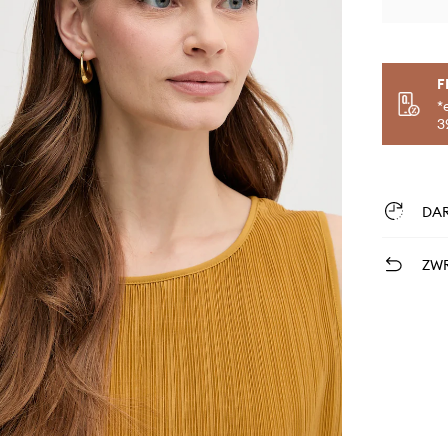
F
*
3
DA
ZWR