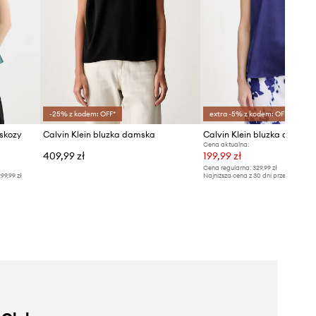
-25% z kodem: OFF*
extra -5% z kodem: OFF*
iskozy
Calvin Klein bluzka damska
Calvin Klein bluzka damska
Cena aktualna:
409,99 zł
199,99 zł
Cena regularna:
329,99 zł
99,99 zł
Najniższa cena z 30 dni przed obniżką