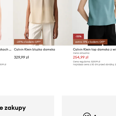
-15%
-25% z kodem: OFF*
extra -5% z kodem: OFF*
Calvin Klein bluzka na ramiączkach damska z wiskozą
Calvin Klein bluzka damska
Calvin Klein top damska z w
Cena aktualna:
329,99 zł
254,99 zł
Cena regularna:
529,99 zł
9,99 zł
Najniższa cena z 30 dni przed obniżką:
2
ze zakupy