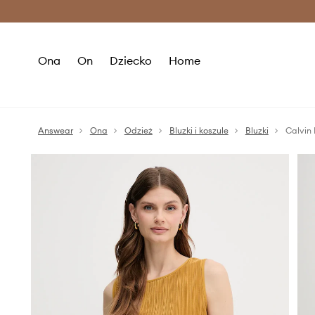
Premium Fashion Benefits >
O
Ona
On
Dziecko
Home
Answear
Ona
Odzież
Bluzki i koszule
Bluzki
Calvin 