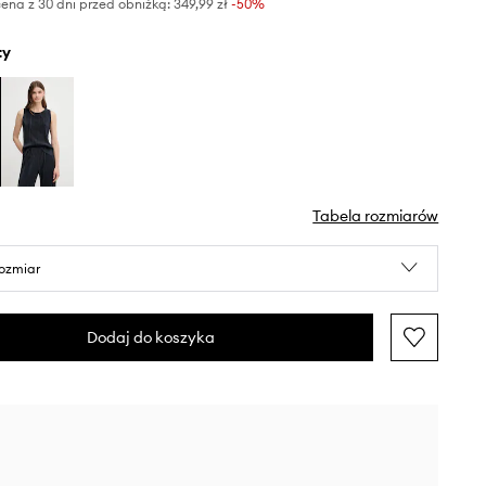
ena z 30 dni przed obniżką:
349,99 zł
 -50%
ty
Tabela rozmiarów
rozmiar
Dodaj do koszyka