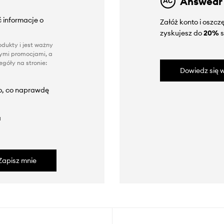
Answear
 informacje o
Załóż konto i oszc
zyskujesz do
20%
s
dukty i jest ważny
nnymi promocjami, a
góły na stronie:
Dowiedz się w
to, co naprawdę
a
Zapisz mnie