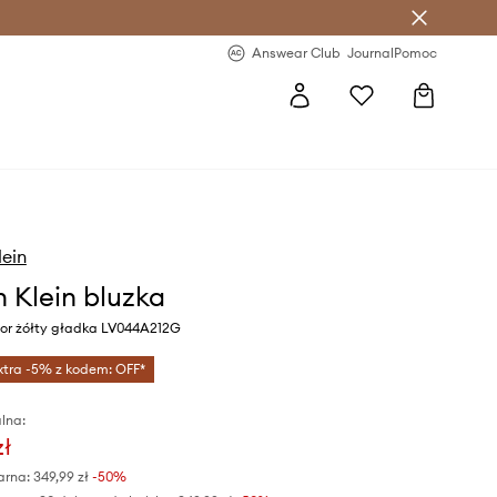
letter >
Regularne nowości >
Answear Club
Journal
Pomoc
lein
n Klein bluzka
or żółty gładka LV044A212G
xtra -5% z kodem: OFF*
lna:
zł
arna:
349,99 zł
-50%