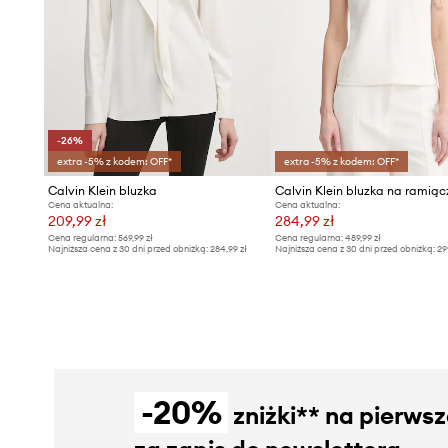
-26%
extra -5% z kodem: OFF*
extra -5% z kodem: OFF*
Calvin Klein bluzka
Cena aktualna:
Cena aktualna:
209,99 zł
284,99 zł
Cena regularna:
569,99 zł
Cena regularna:
489,99 zł
Najniższa cena z 30 dni przed obniżką:
284,99 zł
Najniższa cena z 30 dni przed obniżką:
29
-20%
zniżki** na pierws