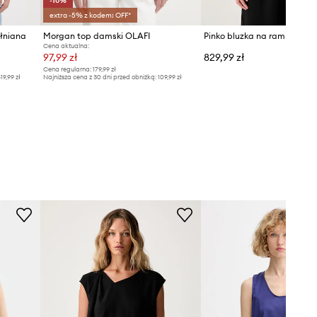
-10%
extra -5% z kodem: OFF*
łniana
Morgan top damski OLAFI
Cena aktualna:
97,99 zł
829,99 zł
Cena regularna:
179,99 zł
19,99 zł
Najniższa cena z 30 dni przed obniżką:
109,99 zł