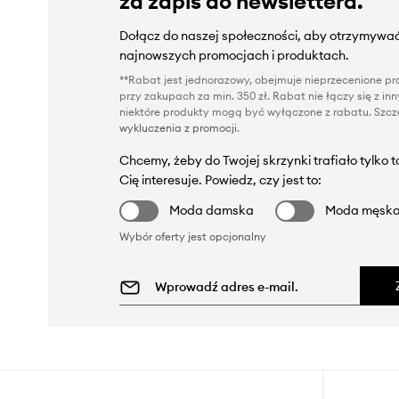
za zapis do newslettera.
Dołącz do naszej społeczności, aby otrzymywać
najnowszych promocjach i produktach.
**Rabat jest jednorazowy, obejmuje nieprzecenione pro
przy zakupach za min. 350 zł. Rabat nie łączy się z i
niektóre produkty mogą być wyłączone z rabatu. Szcze
wykluczenia z promocji
.
Chcemy, żeby do Twojej skrzynki trafiało tylko 
Cię interesuje. Powiedz, czy jest to:
Moda damska
Moda męsk
Wybór oferty jest opcjonalny