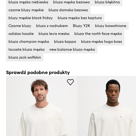
bluza męska niebieska
bluza męska beżowa
bluza błękitna
czarne bluzy męskie
bluza damska bezowa
bluzy męskie black friday
bluza męska bez kaptura
Czarne bluzy
bluza z nadrukiem
Bluzy Y2K
bluzy bawałniane
adidas hoodie
bluza levis meska
bluza the north face męska
bluza champion męska
bluza kappa
bluza męska hugo boss
lacoste bluza męska
new balance bluza męska
bluza jack wolfskin
Sprawdź podobne produkty