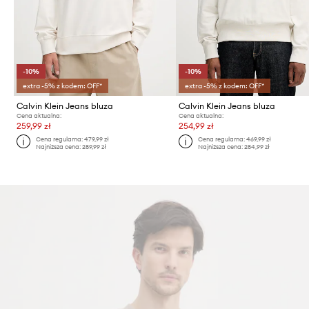
-10%
-10%
extra -5% z kodem: OFF*
extra -5% z kodem: OFF*
Calvin Klein Jeans bluza
Calvin Klein Jeans bluza
Cena aktualna:
Cena aktualna:
259,99 zł
254,99 zł
Cena regularna:
479,99 zł
Cena regularna:
469,99 zł
Najniższa cena:
289,99 zł
Najniższa cena:
284,99 zł