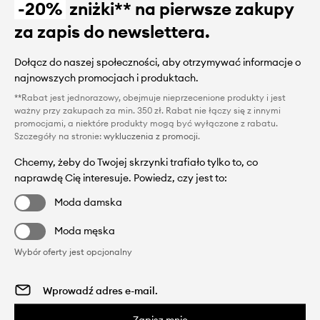
-20%
zniżki** na pierwsze zakupy
za zapis do newslettera.
Dołącz do naszej społeczności, aby otrzymywać informacje o
najnowszych promocjach i produktach.
**Rabat jest jednorazowy, obejmuje nieprzecenione produkty i jest
ważny przy zakupach za min. 350 zł. Rabat nie łączy się z innymi
promocjami, a niektóre produkty mogą być wyłączone z rabatu.
Szczegóły na stronie:
wykluczenia z promocji
.
Chcemy, żeby do Twojej skrzynki trafiało tylko to, co
naprawdę Cię interesuje. Powiedz, czy jest to:
Moda damska
Moda męska
Wybór oferty jest opcjonalny