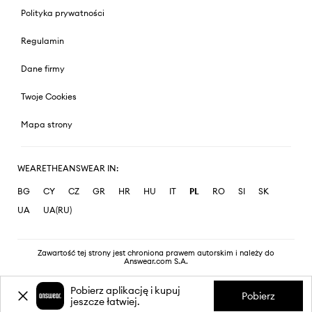
Polityka prywatności
Regulamin
Dane firmy
Twoje Cookies
Mapa strony
WEARETHEANSWEAR IN:
BG
CY
CZ
GR
HR
HU
IT
PL
RO
SI
SK
UA
UA(RU)
Zawartość tej strony jest chroniona prawem autorskim i należy do
Answear.com S.A.
Pobierz aplikację i kupuj
Pobierz
jeszcze łatwiej.