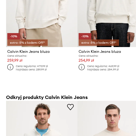
-10%
-10%
extra -5% z kodem: OFF*
extra -5% z kodem: OFF*
Calvin Klein Jeans bluza
Calvin Klein Jeans bluza
Cena aktualna:
Cena aktualna:
259,99 zł
254,99 zł
Cena regularna:
479,99 zł
Cena regularna:
469,99 zł
Najniższa cena:
289,99 zł
Najniższa cena:
284,99 zł
Odkryj produkty Calvin Klein Jeans