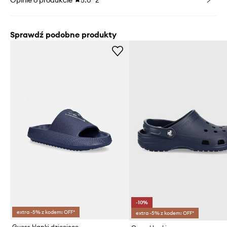
Sprawdź podobne produkty
-10%
extra -5% z kodem: OFF*
extra -5% z kodem: OFF*
Guess klapki dziecięce