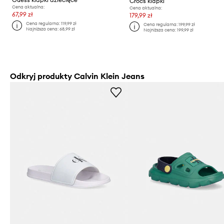
Crocs klapki
Cena aktualna:
Cena aktualna:
67,99 zł
179,99 zł
Cena regularna:
119,99 zł
Cena regularna:
199,99 zł
Najniższa cena:
68,99 zł
Najniższa cena:
199,99 zł
Odkryj produkty Calvin Klein Jeans