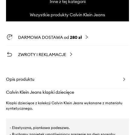
Inne z tej kategorii
Wszystkie produkty Calvin Klein Jeans
DARMOWA DOSTAWA od
280 zł
ZWROTY I REKLAMACJE
Opis produktu
Calvin Klein Jeans klapki dziecięce
Klapki dziecięce z kolekcji Calvin Klein Jeans wykonane z materiału
syntetycznego.
- Elastyczna, piankowa podeszwa.
- Ruchomy zapiętek umożliwiający noszenie na dwa sposoby.