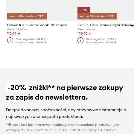
-15%
extra -5% z kodem: OFF*
extra -5% z kodem: OFF*
Calvin Klein Jeans klapki dziecięce
Calvin Klein Jeans klapki dziecię
Cena aktualna:
Cena aktualna:
119,99 zł
129,99 zł
Cena regularna:
169,99 zł
Cena regularna:
169,99 zł
Najniższa cena:
124,99 zł
Najniższa cena:
153,99 zł
-20%
zniżki** na pierwsze zakupy
za zapis do newslettera.
Dołącz do naszej społeczności, aby otrzymywać informacje o
najnowszych promocjach i produktach.
**Rabat jest jednorazowy, obejmuje nieprzecenione produkty i jest
ważny przy zakupach za min. 350 zł. Rabat nie łączy się z innymi