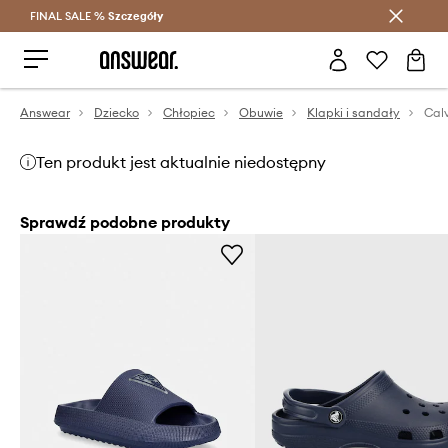
FINAL SALE %
Szczegóły
Oszczędzaj z Answear Club >
Answear
Dziecko
Chłopiec
Obuwie
Klapki i sandały
Calv
Ten produkt jest aktualnie niedostępny
Sprawdź podobne produkty