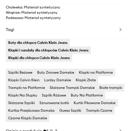
Cholewka: Materiał syntetyczny
Wnętrze: Materiał syntetyczny
Podeszwa: Materiał syntetyczny
Tagi
Buty dla chłopca Calvin Klein Jeans
Klapki i sandały dla chłopców Calvin Klein Jeans
Klapki dla chłopca Calvin Klein Jeans
Szpilki Beżowe
Buty Zimowe Damskie
Klapki na Platformie
Klapki Calvin Klein
Lordsy Damskie
Klapki Złote
Trampki na Platformie
Skórzane Trampki Damskie
Białe trampki
Klapki Na Słupku
Szpilki Różowe
Buty Na Platformie
Skórzane Szpilki
Sznurowane botki
Kurtki Pikowane Damskie
Kurtka Przejściowa Damska
Guess Szpilki
Trampki Czarne
Czarne Klapki Damskie
Opinie o produkcie
5.0
2