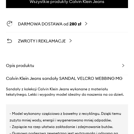
Wszystkie produkty Calvin Klein Jeans
DARMOWA DOSTAWA od
280 zł
ZWROTY I REKLAMACJE
Opis produktu
Calvin Klein Jeans sandały SANDAL VELCRO WEBBING MG
Sandały z kolekcji Calvin Klein Jeans wykonane z materiału
tekstylnego. Lekki i wygodny model idealny do noszenia na co dzień.
- Model wykonany częściowo z bawełny z recyklingu. Dzięki temu
zużyto mniej wody, energii i wygenerowano mniej odpadów.
- Zapięcie na rzep ułatwia zakładanie i zdejmowanie butów.
- Gumowa podeszwa zewnętrzna jest wytrzymała i odporna na