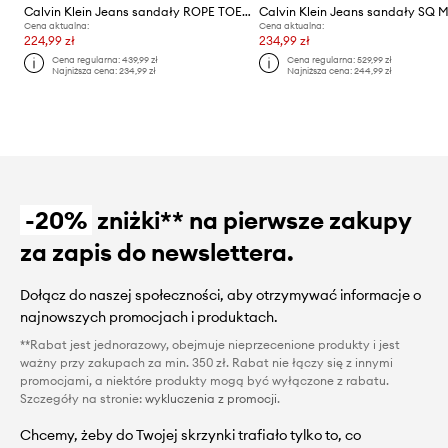
Calvin Klein Jeans sandały ROPE TOE POST SANDAL LTH MG
Cena aktualna:
Cena aktualna:
224,99 zł
234,99 zł
Cena regularna:
439,99 zł
Cena regularna:
529,99 zł
Najniższa cena:
234,99 zł
Najniższa cena:
244,99 zł
-20%
zniżki** na pierwsze zakupy
za zapis do newslettera.
Dołącz do naszej społeczności, aby otrzymywać informacje o
najnowszych promocjach i produktach.
**Rabat jest jednorazowy, obejmuje nieprzecenione produkty i jest
ważny przy zakupach za min. 350 zł. Rabat nie łączy się z innymi
promocjami, a niektóre produkty mogą być wyłączone z rabatu.
Szczegóły na stronie:
wykluczenia z promocji
.
Chcemy, żeby do Twojej skrzynki trafiało tylko to, co