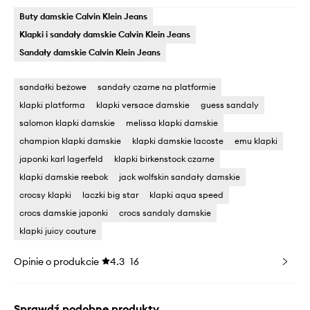
Buty damskie Calvin Klein Jeans
Klapki i sandały damskie Calvin Klein Jeans
Sandały damskie Calvin Klein Jeans
sandałki beżowe
sandały czarne na platformie
klapki platforma
klapki versace damskie
guess sandaly
salomon klapki damskie
melissa klapki damskie
champion klapki damskie
klapki damskie lacoste
emu klapki
japonki karl lagerfeld
klapki birkenstock czarne
klapki damskie reebok
jack wolfskin sandały damskie
crocsy klapki
laczki big star
klapki aqua speed
crocs damskie japonki
crocs sandaly damskie
klapki juicy couture
Opinie o produkcie
4.3
16
Sprawdź podobne produkty