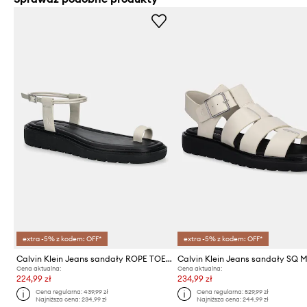
extra -5% z kodem: OFF*
extra -5% z kodem: OFF*
Calvin Klein Jeans sandały ROPE TOE POST SANDAL LTH MG
Cena aktualna:
Cena aktualna:
224,99 zł
234,99 zł
Cena regularna:
439,99 zł
Cena regularna:
529,99 zł
Najniższa cena:
234,99 zł
Najniższa cena:
244,99 zł