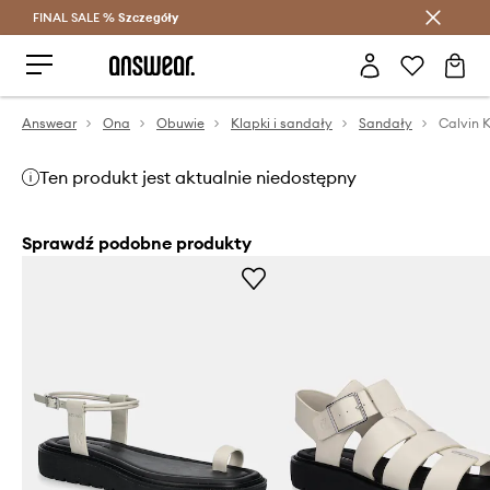
FINAL SALE %
Szczegóły
Oszczędzaj z Answear Club >
Answear
Ona
Obuwie
Klapki i sandały
Sandały
Ten produkt jest aktualnie niedostępny
Sprawdź podobne produkty