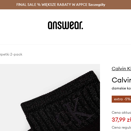
szczędzaj z Answear Club >
FINAL SALE % WIĘKSZE RABATY W APPCE
Dostawa nawet w 24h >
Szczegóły
News
rpetki 2-pack
Calvin K
Calvi
damskie ko
extra -5%
Cena aktua
37,99 z
Cena regul