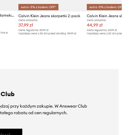
extra -5% z kodem: OFF*
extra -5% z kodem: OFF*
Calvin Klein Jeans skarpety damskie 4-pack
Calvin Klein Jeans skarpetki 2-pack
Calvin Klein Jeans skarpetk
Cena aktualna:
Cena aktualna:
37,99 zł
44,99 zł
Cena regularna:
59,99 zł
Cena regularna:
69,99 zł
7,99 zł
Najniższa cena z 30 dni przed obniżką:
39,99 zł
Najniższa cena z 30 dni przed obniżką
 Club
zędzaj przy każdym zakupie. W Answear Club
tałego rabatu od cen regularnych.