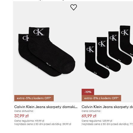
-10%
extra -5% z kodem: OFF*
extra -5% z kodem: OFF*
Calvin Klein Jeans skarpety damskie z bawełną 2-pack
Cena aktualna:
Cena aktualna:
37,99 zł
69,99 zł
Cena regularna:
49,99 zł
Cena regularna:
129,99 zł
Najniższa cena z 30 dni przed obniżką:
39,99 zł
Najniższa cena z 30 dni przed obniżką:
77