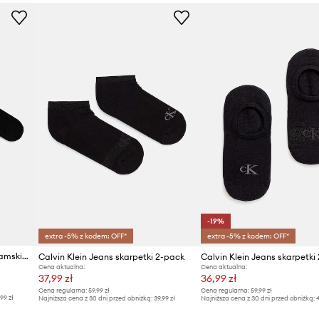
Marka
Cal
Producent
ID Produktu
-19%
extra -5% z kodem: OFF*
extra -5% z kodem: OFF*
Calvin Klein Jeans skarpety damskie 4-pack
Calvin Klein Jeans skarpetki 2-pack
Calvin Klein Jeans skarpetki
Cena aktualna:
Cena aktualna:
37,99 zł
36,99 zł
Cena regularna:
59,99 zł
Cena regularna:
59,99 zł
,99 zł
Najniższa cena z 30 dni przed obniżką:
39,99 zł
Najniższa cena z 30 dni przed obniżką:
4