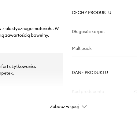
CECHY PRODUKTU
y z elastycznego materiału. W
Długość skarpet
ką zawartością bawełny.
Multipack
fort użytkowania.
DANE PRODUKTU
rpetek.
Kod producenta
7
Zobacz więcej
Kolor producenta
Kolor