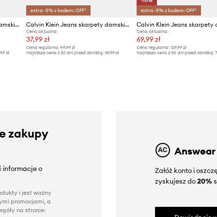
-10%
extra -5% z kodem: OFF*
extra -5% z kodem: OFF*
Calvin Klein Jeans skarpety damskie z bawełną 2-pack
Calvin Klein Jeans skarpety damskie 2-pack
Cena aktualna:
Cena aktualna:
37,99 zł
69,99 zł
Cena regularna:
49,99 zł
Cena regularna:
129,99 zł
,99 zł
Najniższa cena z 30 dni przed obniżką:
39,99 zł
Najniższa cena z 30 dni przed obniżką:
7
ze zakupy
Answear
 informacje o
Załóż konto i oszc
zyskujesz do
20%
s
dukty i jest ważny
nnymi promocjami, a
góły na stronie: