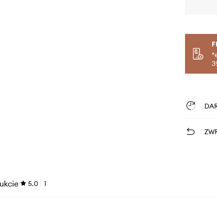
F
*
3
DA
ZWR
ukcie
5.0
1