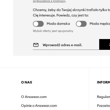
wykluczenia z promocji
.
Chcemy, żeby do Twojej skrzynki trafiało tylko 
Cię interesuje. Powiedz, czy jest to:
Moda damska
Moda męsk
Wybór oferty jest opcjonalny
O NAS
INFOR
O Answear.com
Regulam
Opinie o Answear.com
Pozosta