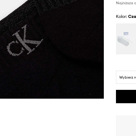
Najniższa c
Kolor:
cz
Wybierz 