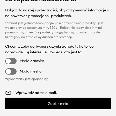
Dołącz do naszej społeczności, aby otrzymywać informacje o
najnowszych promocjach i produktach.
**Rabat jest jednorazowy, obejmuje nieprzecenione produkty i jest
ważny przy zakupach za min. 350 zł. Rabat nie łączy się z innymi
promocjami, a niektóre produkty mogą być wyłączone z rabatu.
Szczegóły na stronie:
wykluczenia z promocji
.
Chcemy, żeby do Twojej skrzynki trafiało tylko to, co
naprawdę Cię interesuje. Powiedz, czy jest to:
Moda damska
Moda męska
Wybór oferty jest opcjonalny
Zapisz mnie