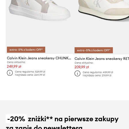
extra -5% z kodem: OFF*
extra -5% z kodem: OFF*
Calvin Klein Jeans sneakersy CHUNKY CUPSOLE MG CANVAS
Cena aktualna:
Cena aktualna:
249,99 zł
209,99 zł
Cena regularna:
529,99 zł
Cena regularna:
459,99 zł
Najniższa cena:
264,99 zł
Najniższa cena:
219,99 zł
-20%
zniżki** na pierwsze zakupy
za zapis do newslettera.