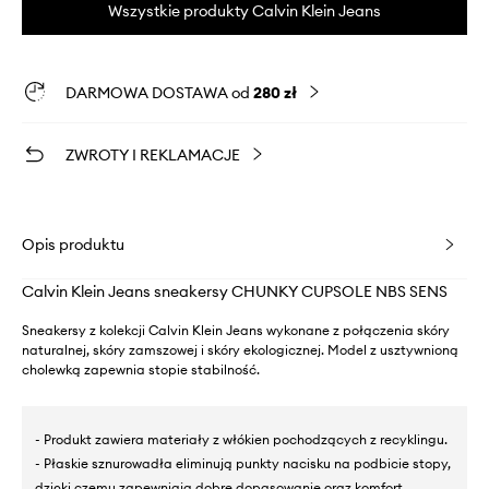
Wszystkie produkty Calvin Klein Jeans
DARMOWA DOSTAWA od
280 zł
ZWROTY I REKLAMACJE
Opis produktu
Calvin Klein Jeans sneakersy CHUNKY CUPSOLE NBS SENS
Sneakersy z kolekcji Calvin Klein Jeans wykonane z połączenia skóry
naturalnej, skóry zamszowej i skóry ekologicznej. Model z usztywnioną
cholewką zapewnia stopie stabilność.
- Produkt zawiera materiały z włókien pochodzących z recyklingu.
- Płaskie sznurowadła eliminują punkty nacisku na podbicie stopy,
dzięki czemu zapewniają dobre dopasowanie oraz komfort