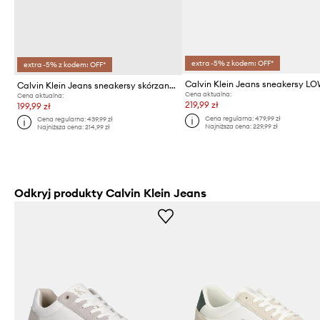
extra -5% z kodem: OFF*
extra -5% z kodem: OFF*
Calvin Klein Jeans sneakersy skórzane CLASSIC CUPSOLE LOW ML LTH
Cena aktualna:
Cena aktualna:
219,99 zł
199,99 zł
Cena regularna:
479,99 zł
Cena regularna:
439,99 zł
Najniższa cena:
229,99 zł
Najniższa cena:
214,99 zł
Odkryj produkty Calvin Klein Jeans