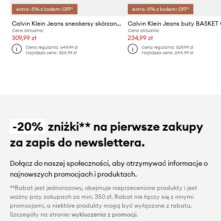
extra -5% z kodem: OFF*
extra -5% z kodem: OFF*
Calvin Klein Jeans sneakersy skórzane CLASSIC CUPSOLE ZIP LOW IN
Cena aktualna:
Cena aktualna:
309,99 zł
234,99 zł
Cena regularna:
649,99 zł
Cena regularna:
529,99 zł
Najniższa cena:
324,99 zł
Najniższa cena:
244,99 zł
-20%
zniżki** na pierwsze zakupy
za zapis do newslettera.
Dołącz do naszej społeczności, aby otrzymywać informacje o
najnowszych promocjach i produktach.
**Rabat jest jednorazowy, obejmuje nieprzecenione produkty i jest
ważny przy zakupach za min. 350 zł. Rabat nie łączy się z innymi
promocjami, a niektóre produkty mogą być wyłączone z rabatu.
Szczegóły na stronie:
wykluczenia z promocji
.