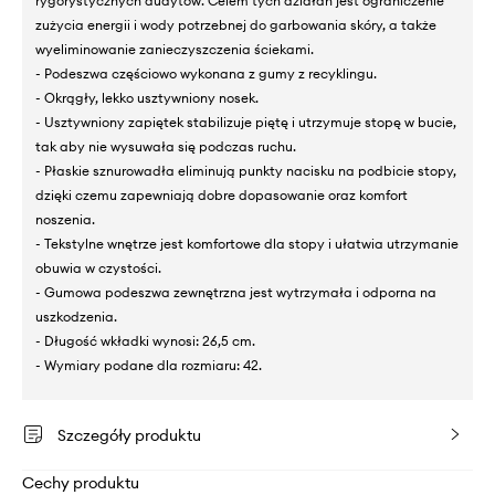
rygorystycznych audytów. Celem tych działań jest ograniczenie
zużycia energii i wody potrzebnej do garbowania skóry, a także
wyeliminowanie zanieczyszczenia ściekami.
- Podeszwa częściowo wykonana z gumy z recyklingu.
- Okrągły, lekko usztywniony nosek.
- Usztywniony zapiętek stabilizuje piętę i utrzymuje stopę w bucie,
tak aby nie wysuwała się podczas ruchu.
- Płaskie sznurowadła eliminują punkty nacisku na podbicie stopy,
dzięki czemu zapewniają dobre dopasowanie oraz komfort
noszenia.
- Tekstylne wnętrze jest komfortowe dla stopy i ułatwia utrzymanie
obuwia w czystości.
- Gumowa podeszwa zewnętrzna jest wytrzymała i odporna na
uszkodzenia.
- Długość wkładki wynosi: 26,5 cm.
- Wymiary podane dla rozmiaru: 42.
Szczegóły produktu
Cechy produktu