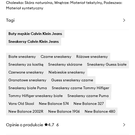
Cholewka: Skóra naturalna, Wnętrze: Materiał tekstylny, Podeszwa:
Materiał syntetyczny
Tagi
Buty męskie Calvin Klein Jeans
Sneakersy Calvin Klein Jeans
Białe sneakersy
Czarne sneakersy
Różowe sneakersy
Sneakersy za kostkę
Sneakersy skórzane
Sneakersy Guess białe
Czerwone sneakersy
Niebieskie sneakersy
Granatowe sneakersy
Guess sneakersy czarne
Sneakersy białe Puma
Sneakersy czarne Tommy Hilfiger
Tommy Hilfiger sneakersy białe
Sneakersy czarne Puma
Vans Old Skool
New Balance 574
New Balance 327
New Balance 2002R
New Balance 1906
New Balance 480
Opinie o produkcie
4.7
6