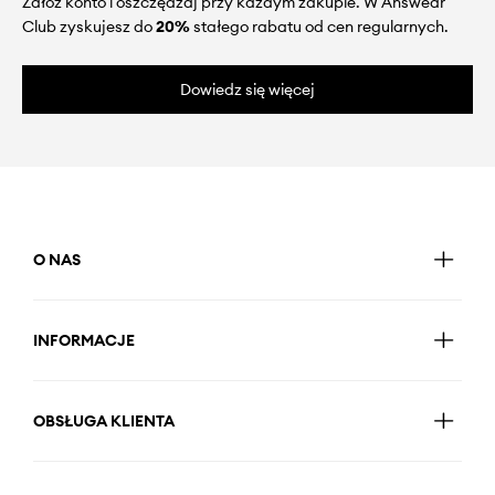
Załóż konto i oszczędzaj przy każdym zakupie. W Answear
Club zyskujesz do
20%
stałego rabatu od cen regularnych.
Dowiedz się więcej
O NAS
INFORMACJE
OBSŁUGA KLIENTA