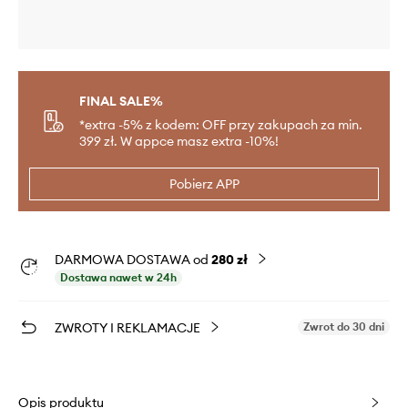
FINAL SALE%
*extra -5% z kodem: OFF przy zakupach za min.
399 zł. W appce masz extra -10%!
Pobierz APP
DARMOWA DOSTAWA od
280 zł
Dostawa nawet w 24h
ZWROTY I REKLAMACJE
Zwrot do 30 dni
Opis produktu