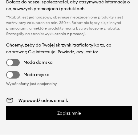
Dołącz do naszej społeczności, aby otrzymywać informacje o
najnowszych promocjach i produktach.
**Rabat jest jednorazowy, obejmuje nieprzecenione produkty i jest
ważny przy zakupach za min. 350 zł. Rabat nie łączy się z innymi
promocjami, a niektóre produkty mogą być wyłączone z rabatu.
Szczegóły na stronie:
wykluczenia z promocji
.
Chcemy, żeby do Twojej skrzynki trafiało tylko to, co
naprawdę Cię interesuje. Powiedz, czy jest to:
Moda damska
Moda męska
Wybór oferty jest opcjonalny
Zapisz mnie