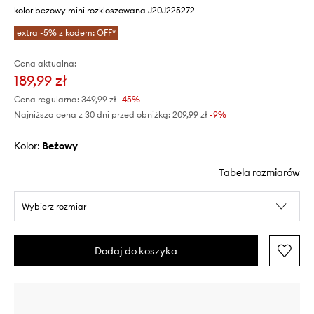
kolor beżowy mini rozkloszowana J20J225272
extra -5% z kodem: OFF*
Cena aktualna:
189,99 zł
Cena regularna:
349,99 zł
-45%
Najniższa cena z 30 dni przed obniżką:
209,99 zł
 -9%
Kolor:
beżowy
Tabela rozmiarów
Wybierz rozmiar
Dodaj do koszyka