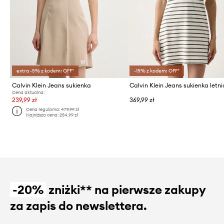
extra -5% z kodem: OFF*
-15% z kodem: OFF*
Calvin Klein Jeans sukienka
Cena aktualna:
239,99 zł
369,99 zł
Cena regularna:
479,99 zł
Najniższa cena:
254,99 zł
-20%
zniżki** na pierwsze zakupy
za zapis do newslettera.