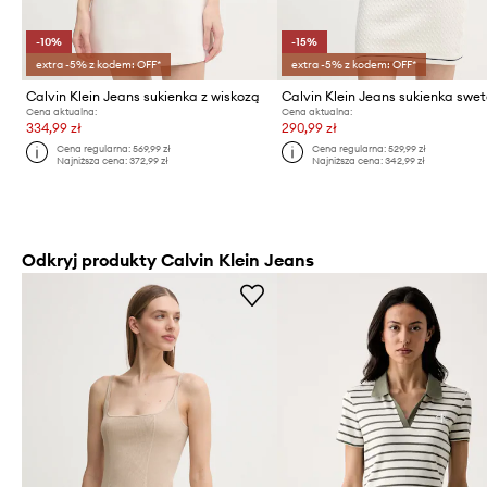
-10%
-15%
extra -5% z kodem: OFF*
extra -5% z kodem: OFF*
Calvin Klein Jeans sukienka z wiskozą
Cena aktualna:
Cena aktualna:
334,99 zł
290,99 zł
Cena regularna:
569,99 zł
Cena regularna:
529,99 zł
Najniższa cena:
372,99 zł
Najniższa cena:
342,99 zł
Odkryj produkty Calvin Klein Jeans