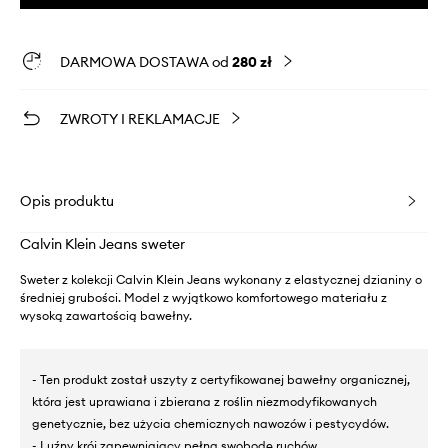
DARMOWA DOSTAWA od
280 zł
ZWROTY I REKLAMACJE
Opis produktu
Calvin Klein Jeans sweter
Sweter z kolekcji Calvin Klein Jeans wykonany z elastycznej dzianiny o
średniej grubości. Model z wyjątkowo komfortowego materiału z
wysoką zawartością bawełny.
- Ten produkt został uszyty z certyfikowanej bawełny organicznej,
która jest uprawiana i zbierana z roślin niezmodyfikowanych
genetycznie, bez użycia chemicznych nawozów i pestycydów.
- Luźny krój zapewniający pełną swobodę ruchów.