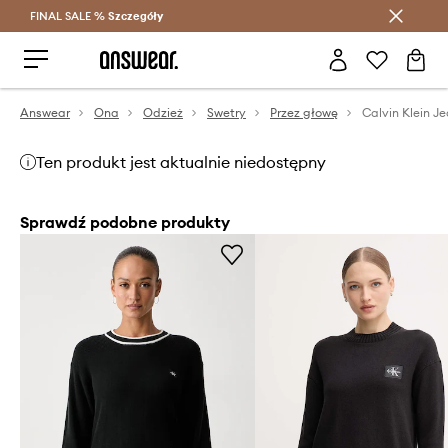
FINAL SALE %
Szczegóły
Oszczędzaj z Answear Club >
Answear
Ona
Odzież
Swetry
Przez głowę
Calvin Klein J
Ten produkt jest aktualnie niedostępny
Sprawdź podobne produkty