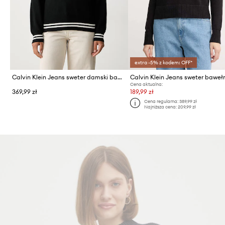
extra -5% z kodem: OFF*
Calvin Klein Jeans sweter damski bawełniany
Calvin Klein Jeans sweter baweł
Cena aktualna:
369,99 zł
189,99 zł
Cena regularna:
389,99 zł
Najniższa cena:
209,99 zł