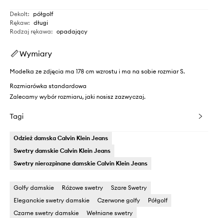
Dekolt
:
półgolf
Rękaw
:
długi
Rodzaj rękawa
:
opadający
Wymiary
Modelka ze zdjęcia ma 178 cm wzrostu i ma na sobie rozmiar S.
Rozmiarówka standardowa
Zalecamy wybór rozmiaru, jaki nosisz zazwyczaj.
Tagi
Odzież damska Calvin Klein Jeans
Swetry damskie Calvin Klein Jeans
Swetry nierozpinane damskie Calvin Klein Jeans
Golfy damskie
Różowe swetry
Szare Swetry
Eleganckie swetry damskie
Czerwone golfy
Półgolf
Czarne swetry damskie
Wełniane swetry