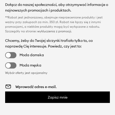
Dołącz do naszej społeczności, aby otrzymywać informacje o
najnowszych promocjach i produktach.
**Rabat jest jednorazowy, obejmuje nieprzecenione produkty i jest
ważny przy zakupach za min. 350 zł. Rabat nie łączy się z innymi
promocjami, a niektóre produkty mogą być wyłączone z rabatu.
Szczegóły na stronie:
wykluczenia z promocji
.
Chcemy, żeby do Twojej skrzynki trafiało tylko to, co
naprawdę Cię interesuje. Powiedz, czy jest to:
Moda damska
Moda męska
Wybór oferty jest opcjonalny
Zapisz mnie