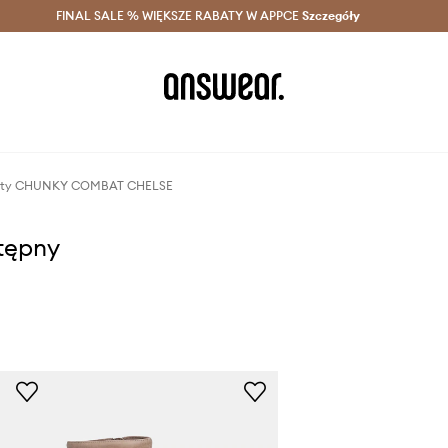
szczędzaj z Answear Club >
FINAL SALE % WIĘKSZE RABATY W APPCE
Dostawa nawet w 24h >
Szczegóły
News
yblety CHUNKY COMBAT CHELSE
stępny