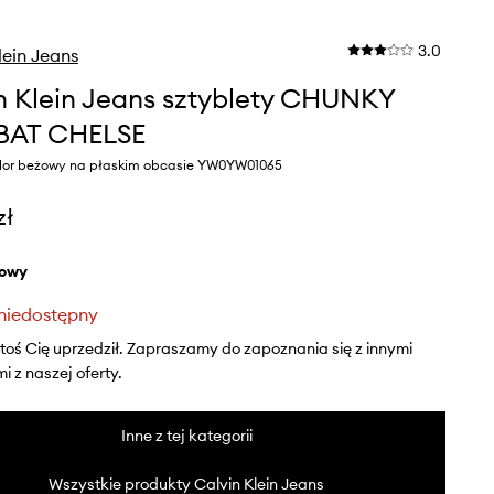
3.0
lein Jeans
n Klein Jeans sztyblety CHUNKY
AT CHELSE
lor beżowy na płaskim obcasie YW0YW01065
zł
żowy
niedostępny
ktoś Cię uprzedził. Zapraszamy do zapoznania się z innymi
 z naszej oferty.
Inne z tej kategorii
Wszystkie produkty Calvin Klein Jeans