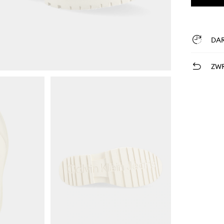
DA
ZWR