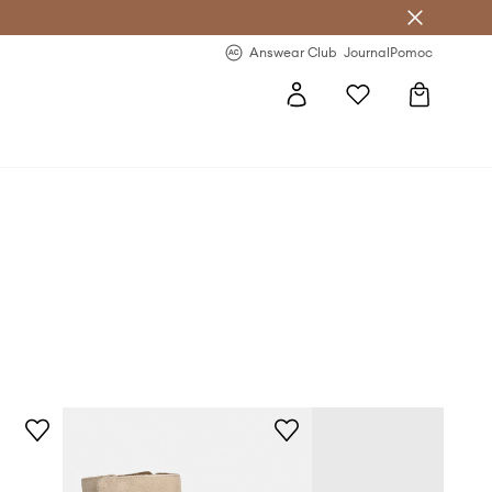
letter >
Regularne nowości >
Answear Club
Journal
Pomoc