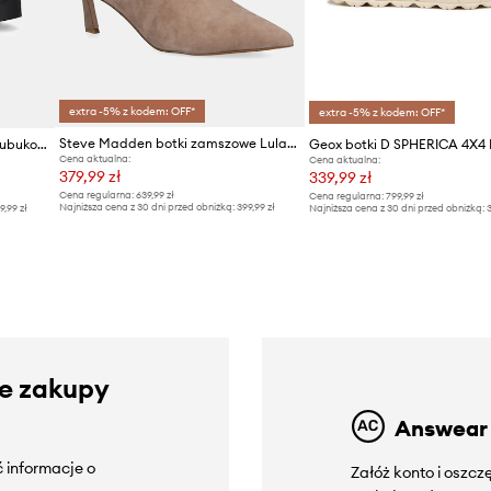
extra -5% z kodem: OFF*
extra -5% z kodem: OFF*
Steve Madden botki zamszowe Lulah
Calvin Klein Jeans sztyblety nubukowe FLATFORM CHELSEA BOOT MG NB
Geox botki D SPHERICA 4X4
Cena aktualna:
Cena aktualna:
379,99 zł
339,99 zł
Cena regularna:
639,99 zł
Cena regularna:
799,99 zł
Najniższa cena z 30 dni przed obniżką:
399,99 zł
9,99 zł
Najniższa cena z 30 dni przed obniżką:
3
ze zakupy
Answear
 informacje o
Załóż konto i oszc