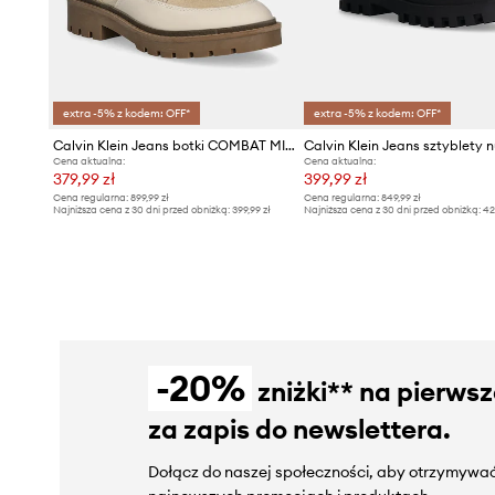
extra -5% z kodem: OFF*
extra -5% z kodem: OFF*
Calvin Klein Jeans botki COMBAT MID LACE UP BOOT WL
Cena aktualna:
Cena aktualna:
379,99 zł
399,99 zł
Cena regularna:
899,99 zł
Cena regularna:
849,99 zł
Najniższa cena z 30 dni przed obniżką:
399,99 zł
Najniższa cena z 30 dni przed obniżką:
42
-20%
zniżki** na pierws
za zapis do newslettera.
Dołącz do naszej społeczności, aby otrzymywać