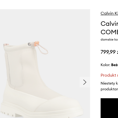
Calvin K
Calvi
COMB
damskie ko
799,99 
Kolor:
be
Produkt 
Niestety 
produktami