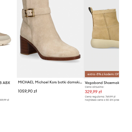
extra -5% z kodem: OFF*
MICHAEL Michael Kors botki damskie zamszowe Rachel Heeled Bootie
 B ABX
Cena aktualna:
1059,90 zł
329,99 zł
Cena regularna:
769,99 zł
59,99 zł
Najniższa cena z 30 dni przed obniżką