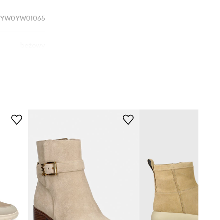
YW0YW01065
beżowy
vin Klein Jeans