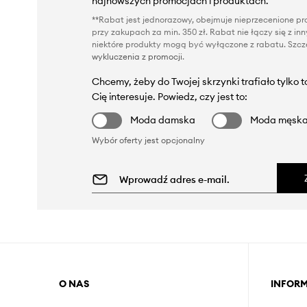
najnowszych promocjach i produktach.
**Rabat jest jednorazowy, obejmuje nieprzecenione pro
przy zakupach za min. 350 zł. Rabat nie łączy się z i
niektóre produkty mogą być wyłączone z rabatu. Szcze
wykluczenia z promocji
.
Chcemy, żeby do Twojej skrzynki trafiało tylko 
Cię interesuje. Powiedz, czy jest to:
Moda damska
Moda męsk
Wybór oferty jest opcjonalny
O NAS
INFOR