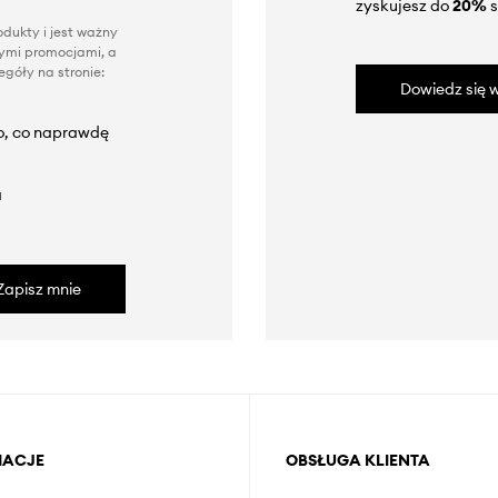
zyskujesz do
20%
s
dukty i jest ważny
nnymi promocjami, a
góły na stronie:
Dowiedz się w
to, co naprawdę
a
Zapisz mnie
MACJE
OBSŁUGA KLIENTA