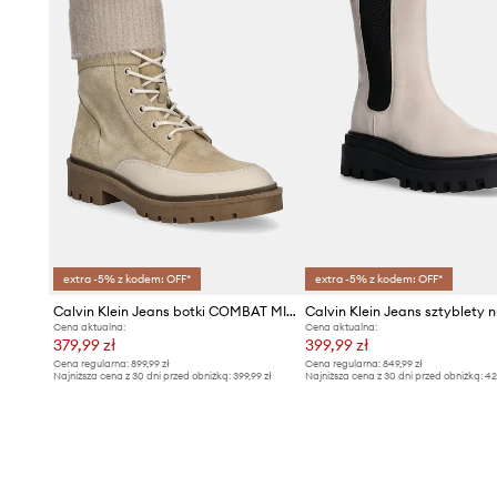
extra -5% z kodem: OFF*
extra -5% z kodem: OFF*
Calvin Klein Jeans botki COMBAT MID LACE UP BOOT WL
Cena aktualna:
Cena aktualna:
379,99 zł
399,99 zł
Cena regularna:
899,99 zł
Cena regularna:
849,99 zł
Najniższa cena z 30 dni przed obniżką:
399,99 zł
Najniższa cena z 30 dni przed obniżką:
42