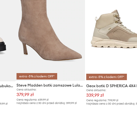
extra -5% z kodem: OFF*
extra -5% z kodem: OFF*
Steve Madden botki zamszowe Lulah
Calvin Klein Jeans sztyblety nubukowe FLATFORM CHELSEA BOOT MG NB
Geox botki D SPHERICA 4X4
Cena aktualna:
Cena aktualna:
379,99 zł
339,99 zł
Cena regularna:
639,99 zł
Cena regularna:
799,99 zł
Najniższa cena z 30 dni przed obniżką:
399,99 zł
9,99 zł
Najniższa cena z 30 dni przed obniżką:
3