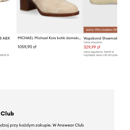
extra -5% z kodem: OFF*
MICHAEL Michael Kors botki damskie zamszowe Rachel Heeled Bootie
 B ABX
Cena aktualna:
1059,90 zł
329,99 zł
Cena regularna:
769,99 zł
59,99 zł
Najniższa cena z 30 dni przed obniżką
 Club
zędzaj przy każdym zakupie. W Answear Club