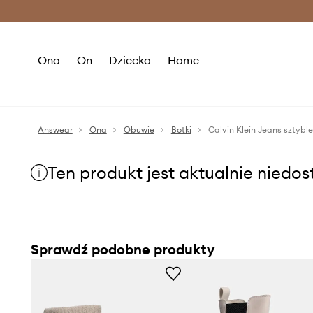
Premium Fashion Benefits >
O
Ona
On
Dziecko
Home
Answear
Ona
Obuwie
Botki
Calvin Klein Jeans szt
Ten produkt jest aktualnie niedo
Sprawdź podobne produkty