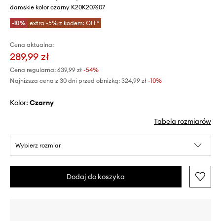
damskie kolor czarny K20K207607
-10%
extra -5% z kodem: OFF*
Cena aktualna:
289,99 zł
Cena regularna:
639,99 zł
-54%
Najniższa cena z 30 dni przed obniżką:
324,99 zł
 -10%
Kolor:
czarny
Tabela rozmiarów
Wybierz rozmiar
Dodaj do koszyka