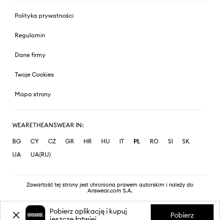
Polityka prywatności
Regulamin
Dane firmy
Twoje Cookies
Mapa strony
WEARETHEANSWEAR IN:
BG
CY
CZ
GR
HR
HU
IT
PL
RO
SI
SK
UA
UA(RU)
Zawartość tej strony jest chroniona prawem autorskim i należy do
Answear.com S.A.
Pobierz aplikację i kupuj
Pobierz
jeszcze łatwiej.