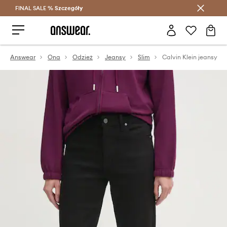
FINAL SALE %
Szczegóły
Oszczędzaj z Answear Club >
Answear
Ona
Odzież
Jeansy
Slim
Calvin Klein jeansy