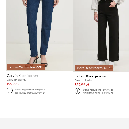
extra -5% z kodem: OFF*
extra -5% z kodem: OFF*
Calvin Klein jeansy
Calvin Klein jeansy
Cena aktualna:
Cena aktualna:
199,99 zł
329,99 zł
Cena regularna:
439,99 zł
Cena regularna:
699,99 zł
Najniższa cena:
209,99 zł
Najniższa cena:
344,99 zł