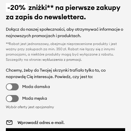
-20%
zniżki** na pierwsze zakupy
za zapis do newslettera.
Dołącz do naszej społeczności, aby otrzymywać informacje o
najnowszych promocjach i produktach.
**Rabat jest jednorazowy, obejmuje nieprzecenione produkty i jest
ważny przy zakupach za min. 350 zł. Rabat nie łączy się z innymi
promocjami, a niektóre produkty mogą być wyłączone z rabatu.
Szczegóły na stronie:
wykluczenia z promocji
.
Chcemy, żeby do Twojej skrzynki trafiało tylko to, co
naprawdę Cię interesuje. Powiedz, czy jest to:
Moda damska
Moda męska
Wybór oferty jest opcjonalny