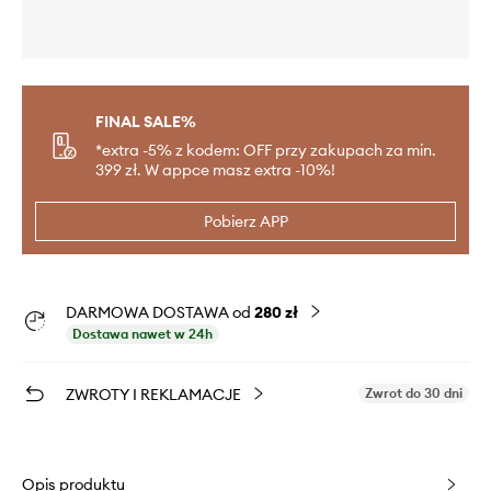
FINAL SALE%
*extra -5% z kodem: OFF przy zakupach za min.
399 zł. W appce masz extra -10%!
Pobierz APP
DARMOWA DOSTAWA od
280 zł
Dostawa nawet w 24h
ZWROTY I REKLAMACJE
Zwrot do 30 dni
Opis produktu