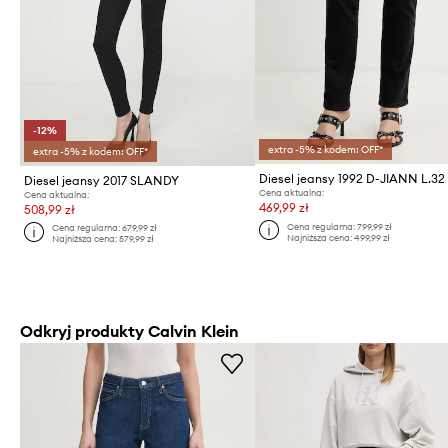
-12%
extra -5% z kodem: OFF*
extra -5% z kodem: OFF*
Diesel jeansy 1992 D-JIANN L.32
Diesel jeansy 2017 SLANDY
Cena aktualna:
Cena aktualna:
469,99 zł
508,99 zł
Cena regularna:
799,99 zł
Cena regularna:
679,99 zł
Najniższa cena:
499,99 zł
Najniższa cena:
579,99 zł
Odkryj produkty Calvin Klein