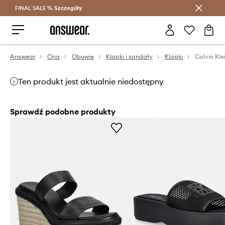
FINAL SALE %
Szczegóły
Oszczędzaj z Answear Club >
Answear
Ona
Obuwie
Klapki i sandały
Klapki
Ten produkt jest aktualnie niedostępny
Sprawdź podobne produkty