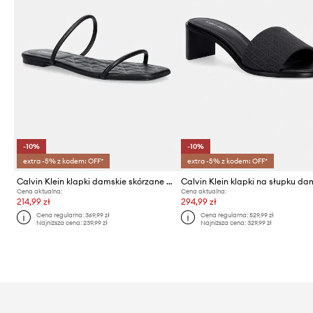
-10%
-10%
extra -5% z kodem: OFF*
extra -5% z kodem: OFF*
Calvin Klein klapki damskie skórzane SQUARE FLAT SNDL QUILT LTH
Cena aktualna:
Cena aktualna:
214,99 zł
294,99 zł
Cena regularna:
369,99 zł
Cena regularna:
529,99 zł
Najniższa cena:
239,99 zł
Najniższa cena:
329,99 zł