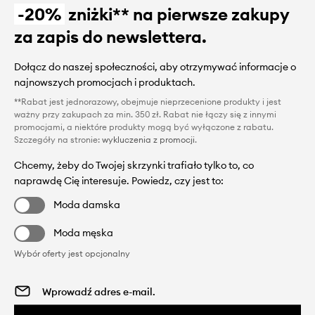
-20%
zniżki** na pierwsze zakupy
za zapis do newslettera.
Dołącz do naszej społeczności, aby otrzymywać informacje o
najnowszych promocjach i produktach.
**Rabat jest jednorazowy, obejmuje nieprzecenione produkty i jest
ważny przy zakupach za min. 350 zł. Rabat nie łączy się z innymi
promocjami, a niektóre produkty mogą być wyłączone z rabatu.
Szczegóły na stronie:
wykluczenia z promocji
.
Chcemy, żeby do Twojej skrzynki trafiało tylko to, co
naprawdę Cię interesuje. Powiedz, czy jest to:
Moda damska
Moda męska
Wybór oferty jest opcjonalny