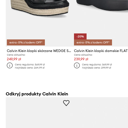
-20%
extra -5% z kodem: OFF*
extra -5% z kodem: OFF*
Calvin Klein klapki skórzane WEDGE SANDAL 50 - HE
Cena aktualna:
Cena aktualna:
249,99 zł
239,99 zł
Cena regularna:
569,99 zł
Cena regularna:
369,99 zł
Najniższa cena:
264,99 zł
Najniższa cena:
299,99 zł
Odkryj produkty Calvin Klein