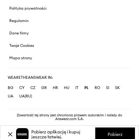
Polityka prywatności
Regulamin
Dane firmy
Twoje Cookies
Mapa strony
WEARETHEANSWEAR IN:
BG
CY
CZ
GR
HR
HU
IT
PL
RO
SI
SK
UA
UA(RU)
Zawartość tej strony jest chroniona prawem autorskim i należy do
Answear.com S.A.
Pobierz aplikację i kupuj
Pobierz
jeszcze łatwiej.