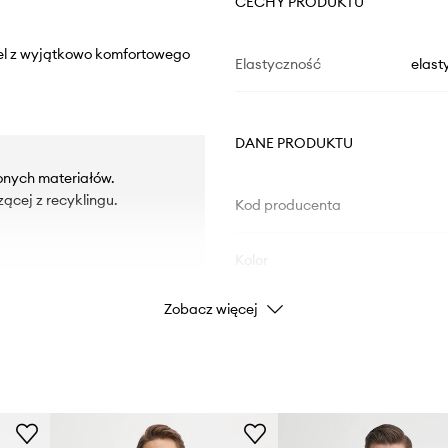
CECHY PRODUKTU
odel z wyjątkowo komfortowego
Elastyczność
elast
DANE PRODUKTU
onych materiałów.
ącej z recyklingu.
Kod producenta
Kolor
Zobacz więcej
Marka
Producent
ID Produktu