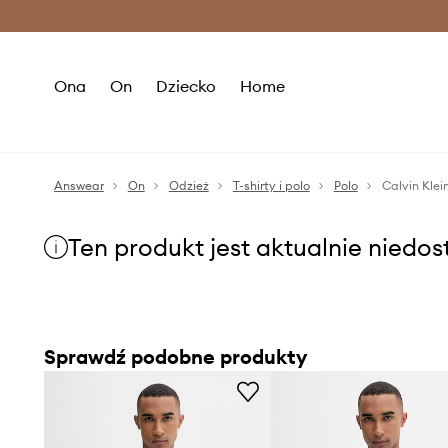
Premium Fashion Benefits >
O
Ona
On
Dziecko
Home
Answear
On
Odzież
T-shirty i polo
Polo
Calvin Klei
Ten produkt jest aktualnie niedo
Sprawdź podobne produkty