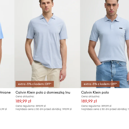
extra -5% z kodem: OFF*
extra -5% z kodem: OFF*
ełniane
Calvin Klein polo z domieszką lnu
Calvin Klein polo
Cena aktualna:
Cena aktualna:
189,99 zł
189,99 zł
Cena regularna:
399,99 zł
Cena regularna:
399,99 zł
4,99 zł
Najniższa cena z 30 dni przed obniżką:
199,99 zł
Najniższa cena z 30 dni przed obniżką:
1