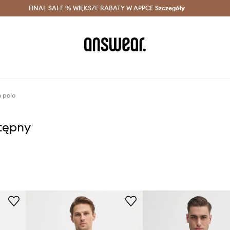
szczędzaj z Answear Club >
FINAL SALE % WIĘKSZE RABATY W APPCE
Dostawa nawet w 24h >
Szczegóły
News
n polo
stępny