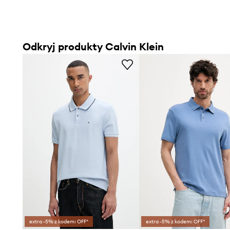
Odkryj produkty Calvin Klein
extra -5% z kodem: OFF*
extra -5% z kodem: OFF*