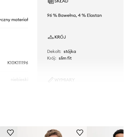
SKŁAD
96 % Bawełna, 4 % Elastan
yczny materiał
KRÓJ
Dekolt
:
stójka
Krój
:
slim fit
K10K111196
niebieski
WYMIARY
Model ze zdjęcia ma 188 cm
Calvin Klein
wzrostu i ma na sobie rozmiar M.
Rozmiarówka standardowa
Zalecamy wybór rozmiaru, jaki nosisz
zazwyczaj.
Tabela rozmiarów