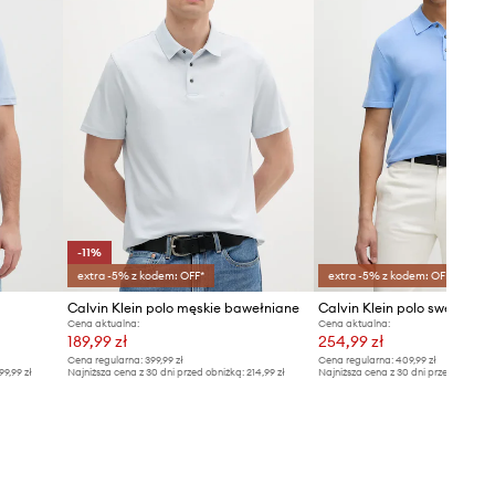
-11%
extra -5% z kodem: OFF*
extra -5% z kodem: OFF*
Calvin Klein polo męskie bawełniane
Cena aktualna:
Cena aktualna:
189,99 zł
254,99 zł
Cena regularna:
399,99 zł
Cena regularna:
409,99 zł
99,99 zł
Najniższa cena z 30 dni przed obniżką:
214,99 zł
Najniższa cena z 30 dni przed obniżką