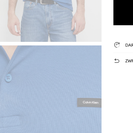
DA
ZWR