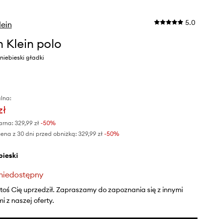
5.0
lein
n Klein polo
 niebieski gładki
lna:
zł
arna:
329,99 zł
-50%
ena z 30 dni przed obniżką:
329,99 zł
 -50%
ebieski
niedostępny
ktoś Cię uprzedził. Zapraszamy do zapoznania się z innymi
 z naszej oferty.