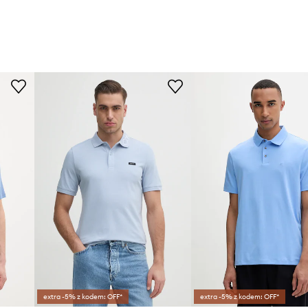
extra -5% z kodem: OFF*
extra -5% z kodem: OFF*