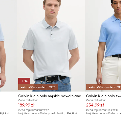
-11%
extra -5% z kodem: OFF*
extra -5% z kodem: OFF*
Calvin Klein polo męskie bawełniane
Cena aktualna:
Cena aktualna:
189,99 zł
254,99 zł
Cena regularna:
399,99 zł
Cena regularna:
409,99 zł
99,99 zł
Najniższa cena z 30 dni przed obniżką:
214,99 zł
Najniższa cena z 30 dni przed obniżką