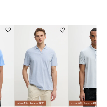
extra -5% z kodem: OFF*
extra -5% z kodem: OFF*