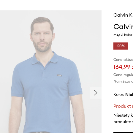
Calvin K
Calvi
męski kolor
-50%
Cena aktua
164,99 
Cena regul
Najniższa c
Kolor:
ni
Produkt 
Niestety 
produktami