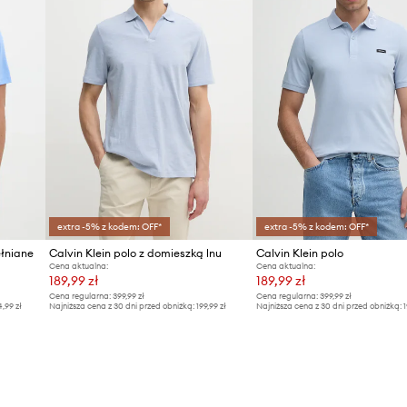
extra -5% z kodem: OFF*
extra -5% z kodem: OFF*
ełniane
Calvin Klein polo z domieszką lnu
Calvin Klein polo
Cena aktualna:
Cena aktualna:
189,99 zł
189,99 zł
Cena regularna:
399,99 zł
Cena regularna:
399,99 zł
4,99 zł
Najniższa cena z 30 dni przed obniżką:
199,99 zł
Najniższa cena z 30 dni przed obniżką:
1