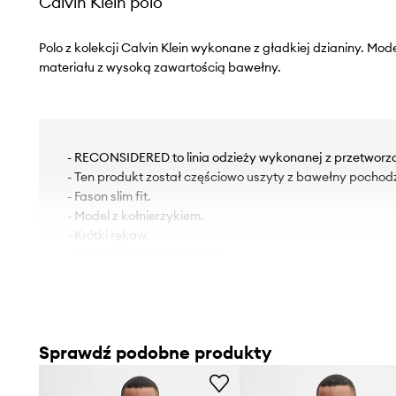
Calvin Klein polo
Polo z kolekcji Calvin Klein wykonane z gładkiej dzianiny. M
materiału z wysoką zawartością bawełny.
- RECONSIDERED to linia odzieży wykonanej z przetworz
- Ten produkt został częściowo uszyty z bawełny pochodz
- Fason slim fit.
- Model z kołnierzykiem.
- Krótki rękaw.
- Krótkie zapięcie na guziki.
- Cienka, elastyczna dzianina.
- Długość: 72 cm.
- Szerokość pod pachami: 52 cm.
- Wymiary podane dla rozmiaru: M.
Sprawdź podobne produkty