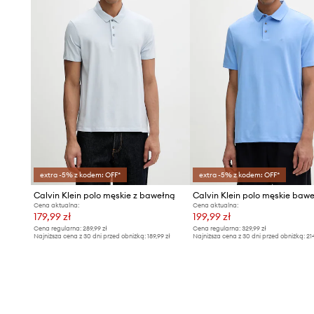
extra -5% z kodem: OFF*
extra -5% z kodem: OFF*
Calvin Klein polo męskie z bawełną
Calvin Klein polo męskie baw
Cena aktualna:
Cena aktualna:
179,99 zł
199,99 zł
Cena regularna:
289,99 zł
Cena regularna:
329,99 zł
Najniższa cena z 30 dni przed obniżką:
189,99 zł
Najniższa cena z 30 dni przed obniżką:
21