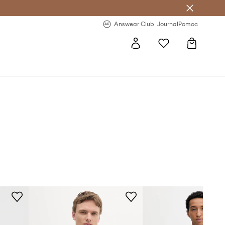
letter >
Regularne nowości >
Answear Club
Journal
Pomoc