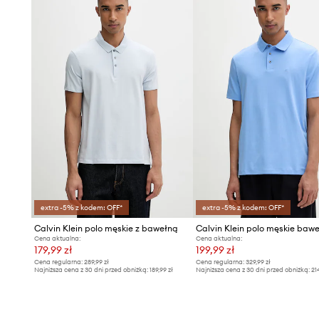
extra -5% z kodem: OFF*
extra -5% z kodem: OFF*
Calvin Klein polo męskie z bawełną
Calvin Klein polo męskie baw
Cena aktualna:
Cena aktualna:
179,99 zł
199,99 zł
Cena regularna:
289,99 zł
Cena regularna:
329,99 zł
Najniższa cena z 30 dni przed obniżką:
189,99 zł
Najniższa cena z 30 dni przed obniżką:
21