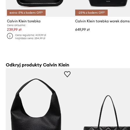
extra -5% z kodem: OFF*
-25% z kodem: OFF*
Calvin Klein torebka
Cena aktualna:
239,99 zł
649,99 zł
Cena regularna:
409,99 zł
Najniższa cena:
254,99 zł
Odkryj produkty Calvin Klein