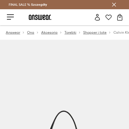
FINAL SALE %
Szczegóły
Oszczędzaj z Answear Club >
Answear
Ona
Akcesoria
Torebki
Shopper i tote
Calvin Kl