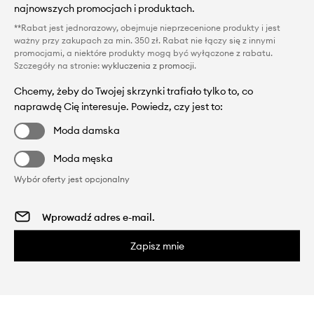
najnowszych promocjach i produktach.
**Rabat jest jednorazowy, obejmuje nieprzecenione produkty i jest
ważny przy zakupach za min. 350 zł. Rabat nie łączy się z innymi
promocjami, a niektóre produkty mogą być wyłączone z rabatu.
Szczegóły na stronie:
wykluczenia z promocji
.
Chcemy, żeby do Twojej skrzynki trafiało tylko to, co
naprawdę Cię interesuje. Powiedz, czy jest to:
Moda damska
Moda męska
Wybór oferty jest opcjonalny
Zapisz mnie