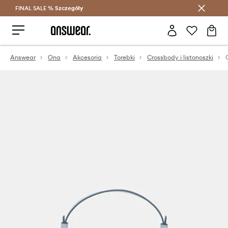
FINAL SALE %
Szczegóły
Oszczędzaj z Answear Club >
Answear
Ona
Akcesoria
Torebki
Crossbody i listonoszki