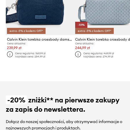
-10%
extra -5% z kodem: OFF*
extra -5% z kodem: OFF*
Calvin Klein torebka crossbody damska bawełniana
Cena aktualna:
Cena aktualna:
239,99 zł
244,99 zł
Cena regularna:
369,99 zł
Cena regularna:
469,99 zł
Najniższa cena:
254,99 zł
Najniższa cena:
274,99 zł
-20%
zniżki** na pierwsze zakupy
za zapis do newslettera.
Dołącz do naszej społeczności, aby otrzymywać informacje o
najnowszych promocjach i produktach.