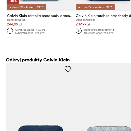
-10%
extra -5% z kodem: OFF*
extra -5% z kodem: OFF*
Calvin Klein torebka crossbody damska z imitacji skóry
Cena aktualna:
Cena aktualna:
244,99 zł
239,99 zł
Cena regularna:
469,99 zł
Cena regularna:
369,99 zł
Najniższa cena:
274,99 zł
Najniższa cena:
254,99 zł
Odkryj produkty Calvin Klein