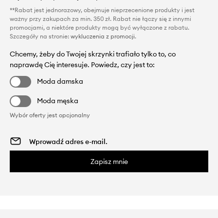
**Rabat jest jednorazowy, obejmuje nieprzecenione produkty i jest
ważny przy zakupach za min. 350 zł. Rabat nie łączy się z innymi
promocjami, a niektóre produkty mogą być wyłączone z rabatu.
Szczegóły na stronie:
wykluczenia z promocji
.
Chcemy, żeby do Twojej skrzynki trafiało tylko to, co
naprawdę Cię interesuje. Powiedz, czy jest to:
Moda damska
Moda męska
Wybór oferty jest opcjonalny
Zapisz mnie