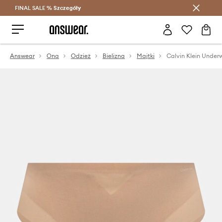
FINAL SALE %
Szczegóły
Oszczędzaj z Answear Club >
Answear
Ona
Odzież
Bielizna
Majtki