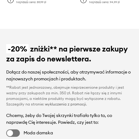
Najniższa cena:
89,99 zł
Najniższa cena:
94,99 zł
-20%
zniżki** na pierwsze zakupy
za zapis do newslettera.
Dołącz do naszej społeczności, aby otrzymywać informacje o
najnowszych promocjach i produktach.
**Rabat jest jednorazowy, obejmuje nieprzecenione produkty i jest
ważny przy zakupach za min. 350 zł. Rabat nie łączy się z innymi
promocjami, a niektóre produkty mogą być wyłączone z rabatu.
Szczegóły na stronie:
wykluczenia z promocji
.
Chcemy, żeby do Twojej skrzynki trafiało tylko to, co
naprawdę Cię interesuje. Powiedz, czy jest to:
Moda damska