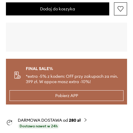
Dodaj do koszyka
FINAL SALE%
*extra -5% z kodem: OFF przy zakupach za min.
399 zł. W appce masz extra -10%!
Pobierz APP
DARMOWA DOSTAWA od
280 zł
Dostawa nawet w 24h