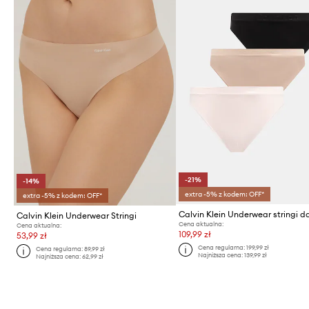
-21%
-14%
extra -5% z kodem: OFF*
extra -5% z kodem: OFF*
Calvin Klein Underwear Stringi
Cena aktualna:
Cena aktualna:
109,99 zł
53,99 zł
Cena regularna:
199,99 zł
Cena regularna:
89,99 zł
Najniższa cena:
139,99 zł
Najniższa cena:
62,99 zł