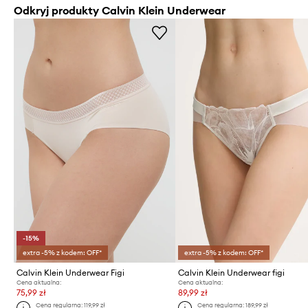
Odkryj produkty Calvin Klein Underwear
-15%
extra -5% z kodem: OFF*
extra -5% z kodem: OFF*
Calvin Klein Underwear Figi
Calvin Klein Underwear figi
Cena aktualna:
Cena aktualna:
75,99 zł
89,99 zł
Cena regularna:
119,99 zł
Cena regularna:
189,99 zł