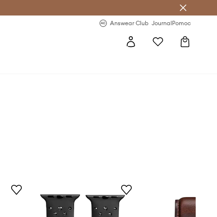
letter >
Regularne nowości >
Answear Club
Journal
Pomoc