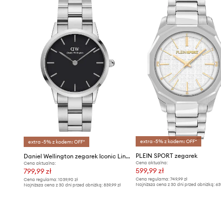
extra -5% z kodem: OFF*
extra -5% z kodem: OFF*
PLEIN SPORT zegarek
Daniel Wellington zegarek Iconic Link 36
Cena aktualna:
Cena aktualna:
599,99 zł
799,99 zł
Cena regularna:
749,99 zł
Cena regularna:
1039,90 zł
Najniższa cena z 30 dni przed obniżką:
63
Najniższa cena z 30 dni przed obniżką:
839,99 zł