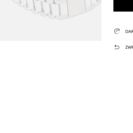
DA
ZWR