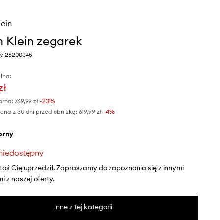
lein
n Klein zegarek
ny 25200345
lna:
zł
arna:
769,99 zł
-23%
ena z 30 dni przed obniżką:
619,99 zł
 -4%
ebrny
niedostępny
ktoś Cię uprzedził. Zapraszamy do zapoznania się z innymi
 z naszej oferty.
Inne z tej kategorii