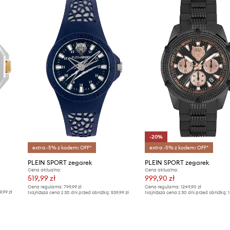
Marka
Producent
ID Produktu
-20%
extra -5% z kodem: OFF*
extra -5% z kodem: OFF*
PLEIN SPORT zegarek
PLEIN SPORT zegarek
Cena aktualna:
Cena aktualna:
519,99 zł
999,90 zł
Cena regularna:
799,99 zł
Cena regularna:
1249,90 zł
9,99 zł
Najniższa cena z 30 dni przed obniżką:
539,99 zł
Najniższa cena z 30 dni przed obniżką:
1