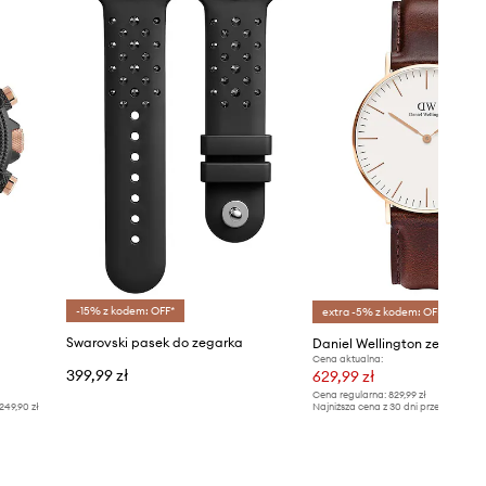
Calvin Klein
-15% z kodem: OFF*
extra -5% z kodem: OFF*
Swarovski pasek do zegarka
Cena aktualna:
399,99 zł
629,99 zł
Cena regularna:
829,99 zł
249,90 zł
Najniższa cena z 30 dni przed obniżką