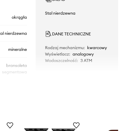
Stal nierdzewna
okrągła
tal nierdzewna
DANE TECHNICZNE
Rodzaj mechanizmu
:
kwarcowy
mineralne
Wyświetlacz
:
analogowy
Wodoszczelność
:
3 ATM
bransoleta
segmentowa
25200345
srebrny