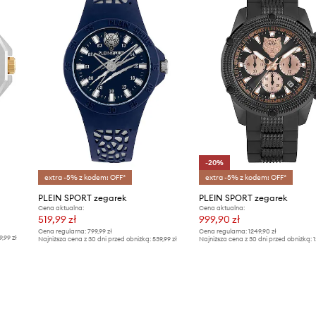
-20%
extra -5% z kodem: OFF*
extra -5% z kodem: OFF*
PLEIN SPORT zegarek
PLEIN SPORT zegarek
Cena aktualna:
Cena aktualna:
519,99 zł
999,90 zł
Cena regularna:
799,99 zł
Cena regularna:
1249,90 zł
9,99 zł
Najniższa cena z 30 dni przed obniżką:
539,99 zł
Najniższa cena z 30 dni przed obniżką:
1