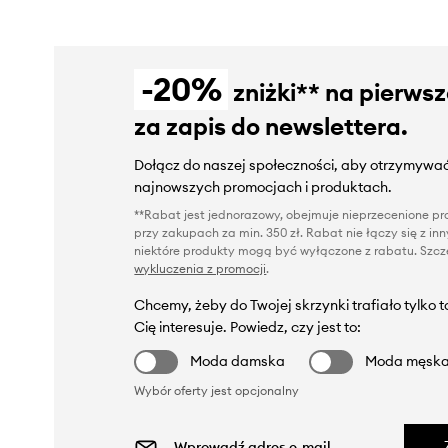
-20%
zniżki** na pierws
za zapis do newslettera.
Dołącz do naszej społeczności, aby otrzymywać
najnowszych promocjach i produktach.
**Rabat jest jednorazowy, obejmuje nieprzecenione pro
przy zakupach za min. 350 zł. Rabat nie łączy się z i
niektóre produkty mogą być wyłączone z rabatu. Szcze
wykluczenia z promocji
.
Chcemy, żeby do Twojej skrzynki trafiało tylko 
Cię interesuje. Powiedz, czy jest to:
Moda damska
Moda męsk
Wybór oferty jest opcjonalny