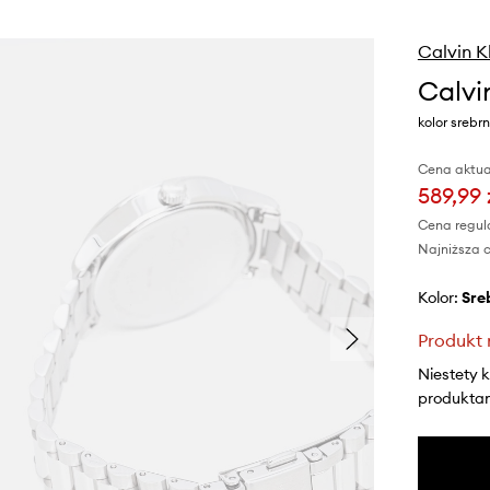
Calvin K
Calvi
kolor srebr
Cena aktua
589,99 
Cena regul
Najniższa c
Kolor:
sr
Produkt 
Niestety 
produktami