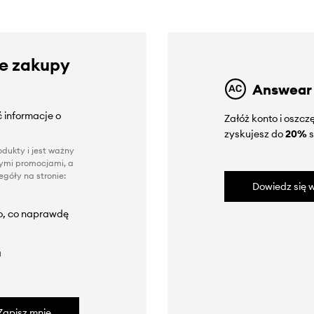
ze zakupy
Answear
 informacje o
Załóż konto i oszc
zyskujesz do
20%
s
dukty i jest ważny
nnymi promocjami, a
góły na stronie:
Dowiedz się w
to, co naprawdę
a
Zapisz mnie