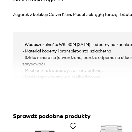
Zegarek z kolekcji Calvin Klein. Model z okrągłą tarczą i biżut
- Wodoszczelność: WR. 30M (3ATM) - odporny na zachlap
- Materiał koperty i bransolety: stal szlachetna.
- Szkło: mineralne (utwardzane, bardzo odporne na stłucz
zarysować).
- Mechanizm: kwarcowy, zasilany baterią.
- Model zapakowany w pudełko firmowe.
- Szerokość paska: 8 mm.
- Grubość koperty: 8 mm.
- Średnica koperty: 32 mm.
Sprawdź podobne produkty