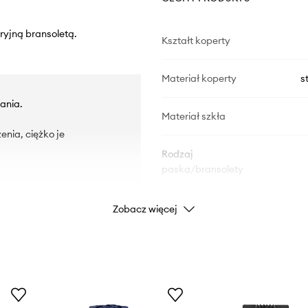
eryjną bransoletą.
Kształt koperty
Materiał koperty
s
ania.
Materiał szkła
enia, ciężko je
Rodzaj
paska/bransolety
Zobacz więcej
DANE PRODUKTU
Kod producenta
Kolor