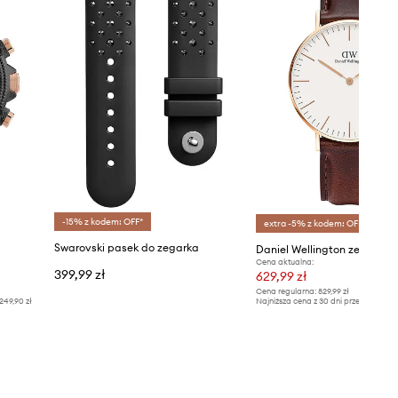
-15% z kodem: OFF*
extra -5% z kodem: OFF*
Swarovski pasek do zegarka
Cena aktualna:
399,99 zł
629,99 zł
Cena regularna:
829,99 zł
249,90 zł
Najniższa cena z 30 dni przed obniżką