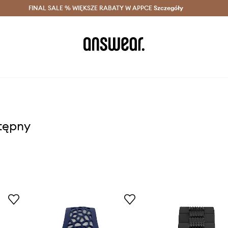
szczędzaj z Answear Club >
FINAL SALE % WIĘKSZE RABATY W APPCE
Dostawa nawet w 24h >
Szczegóły
News
stępny