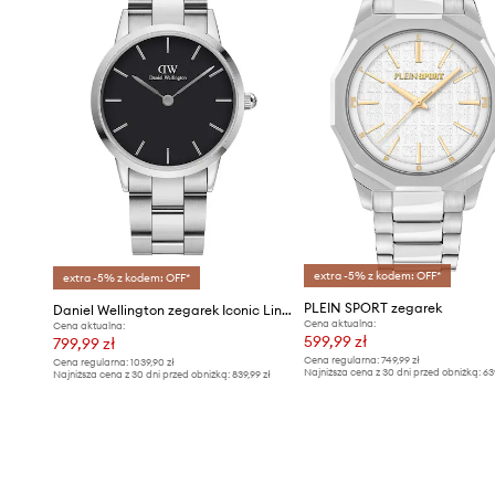
extra -5% z kodem: OFF*
extra -5% z kodem: OFF*
PLEIN SPORT zegarek
Daniel Wellington zegarek Iconic Link 36
Cena aktualna:
Cena aktualna:
599,99 zł
799,99 zł
Cena regularna:
749,99 zł
Cena regularna:
1039,90 zł
Najniższa cena z 30 dni przed obniżką:
63
Najniższa cena z 30 dni przed obniżką:
839,99 zł