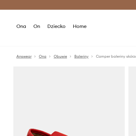
Premium Fashion Benefits >
O
Ona
On
Dziecko
Home
Answear
Ona
Obuwie
Baleriny
Camper baleriny skórz