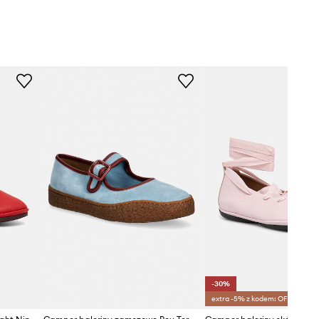
-30%
extra -5% z kodem: OFF*