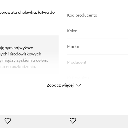
eporowata cholewka, łatwa do
Kod producenta
Kolor
Marka
iającym najwyższe
nych i środowiskowych
ę między zyskiem a celem.
Producent
na na uszkodzenia.
ID Produktu
Zobacz więcej
 utrzymanie obuwia w