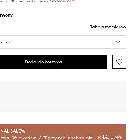
ena z 30 dni przed obniżką:
549,99 zł
 -30%
erwony
Tabela rozmiarów
rozmiar
Dodaj do koszyka
INAL SALE%
Pobierz APP
extra -5% z kodem: OFF przy zakupach za min.