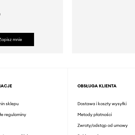
a
Zapisz mnie
MACJE
OBSŁUGA KLIENTA
in sklepu
Dostawa i koszty wysyłki
łe regulaminy
Metody płatności
Zwroty/odstąp od umowy