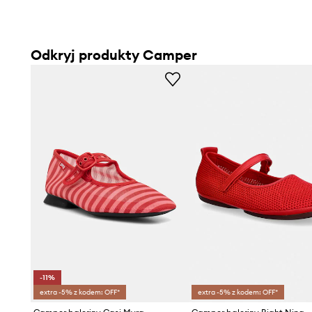
Odkryj produkty Camper
-11%
extra -5% z kodem: OFF*
extra -5% z kodem: OFF*