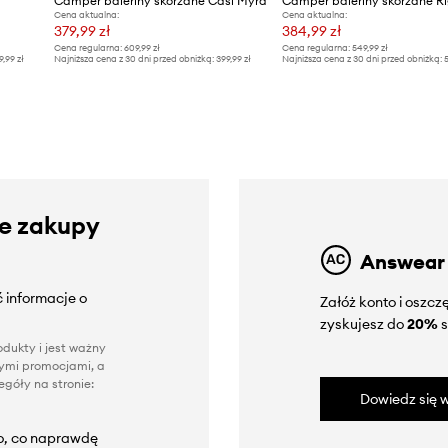
Camper baleriny skórzane Casi Myra
Cena aktualna:
Cena aktualna:
379,99 zł
384,99 zł
Cena regularna:
609,99 zł
Cena regularna:
549,99 zł
9,99 zł
Najniższa cena z 30 dni przed obniżką:
399,99 zł
Najniższa cena z 30 dni przed obniżką:
5
ze zakupy
Answear
 informacje o
Załóż konto i oszc
zyskujesz do
20%
s
dukty i jest ważny
nnymi promocjami, a
góły na stronie:
Dowiedz się w
to, co naprawdę