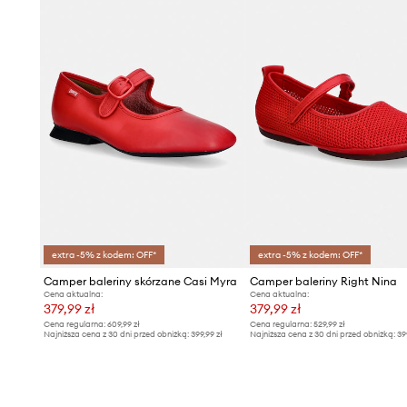
extra -5% z kodem: OFF*
extra -5% z kodem: OFF*
Camper baleriny skórzane Casi Myra
Camper baleriny Right Nina
Cena aktualna:
Cena aktualna:
379,99 zł
379,99 zł
Cena regularna:
609,99 zł
Cena regularna:
529,99 zł
Najniższa cena z 30 dni przed obniżką:
399,99 zł
Najniższa cena z 30 dni przed obniżką:
39