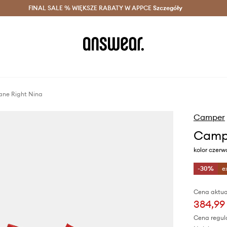
szczędzaj z Answear Club >
FINAL SALE % WIĘKSZE RABATY W APPCE
Dostawa nawet w 24h >
Szczegóły
News
ane Right Nina
Camper
Campe
kolor czer
-30%
e
Cena aktua
384,99 
Cena regul