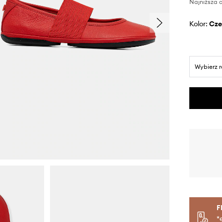
Najniższa c
Kolor:
cz
Wybierz 
F
*