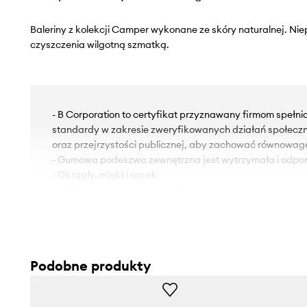
Baleriny z kolekcji Camper wykonane ze skóry naturalnej. Ni
czyszczenia wilgotną szmatką.
- B Corporation to certyfikat przyznawany firmom spełn
standardy w zakresie zweryfikowanych działań społecz
oraz przejrzystości publicznej, aby zachować równowag
- Gumowa podeszwa zewnętrzna jest wytrzymała i odpor
- Okrągły, miękki nosek.
- Lekko usztywniony zapiętek.
- Model z elastyczną wstawką.
- Tekstylna wkładka jest komfortowa dla stopy i ułatwia
czystości.
Podobne produkty