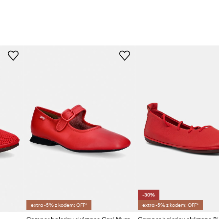
-30%
extra -5% z kodem: OFF*
extra -5% z kodem: OFF*