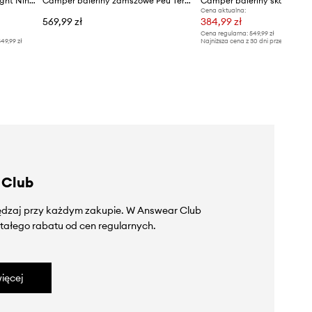
Camper baleriny skórzane Right Nina
Camper baleriny zamszowe Peu Tereno
Cena aktualna:
569,99 zł
384,99 zł
Cena regularna:
549,99 zł
49,99 zł
Najniższa cena z 30 dni przed obniżką
 Club
zędzaj przy każdym zakupie. W Answear Club
tałego rabatu od cen regularnych.
ięcej