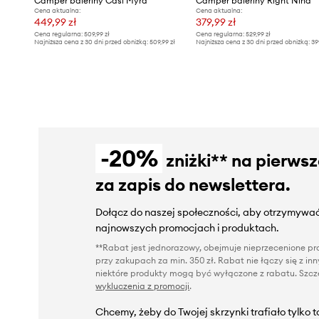
Camper baleriny Casi Myra
Camper baleriny Right Nina
Cena aktualna:
Cena aktualna:
449,99 zł
379,99 zł
Cena regularna:
509,99 zł
Cena regularna:
529,99 zł
Najniższa cena z 30 dni przed obniżką:
509,99 zł
Najniższa cena z 30 dni przed obniżką:
39
-20%
zniżki** na pierws
za zapis do newslettera.
Dołącz do naszej społeczności, aby otrzymywać
najnowszych promocjach i produktach.
**Rabat jest jednorazowy, obejmuje nieprzecenione pro
przy zakupach za min. 350 zł. Rabat nie łączy się z i
niektóre produkty mogą być wyłączone z rabatu. Szcze
wykluczenia z promocji
.
Chcemy, żeby do Twojej skrzynki trafiało tylko 