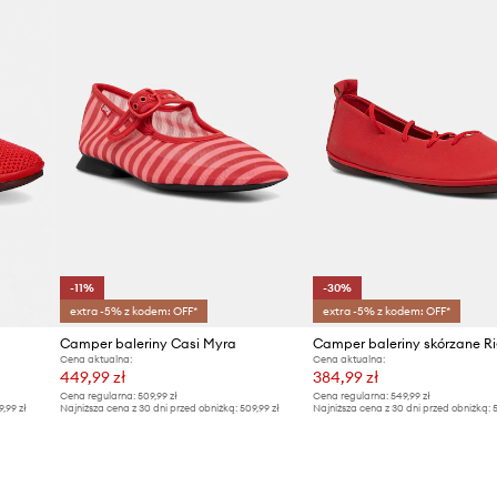
-11%
-30%
extra -5% z kodem: OFF*
extra -5% z kodem: OFF*
Camper baleriny Casi Myra
Cena aktualna:
Cena aktualna:
449,99 zł
384,99 zł
Cena regularna:
509,99 zł
Cena regularna:
549,99 zł
9,99 zł
Najniższa cena z 30 dni przed obniżką:
509,99 zł
Najniższa cena z 30 dni przed obniżką:
5