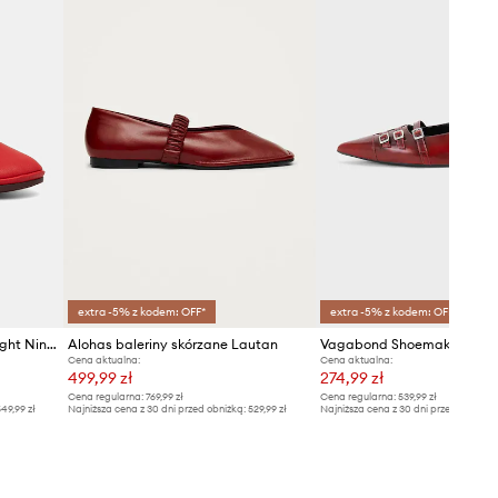
extra -5% z kodem: OFF*
extra -5% z kodem: OFF*
Camper baleriny skórzane Right Nina
Alohas baleriny skórzane Lautan
Cena aktualna:
Cena aktualna:
499,99 zł
274,99 zł
Cena regularna:
769,99 zł
Cena regularna:
539,99 zł
49,99 zł
Najniższa cena z 30 dni przed obniżką:
529,99 zł
Najniższa cena z 30 dni przed obniżką