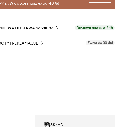
99 zł. W appce masz extra -10%!
RMOWA DOSTAWA od
280 zł
Dostawa nawet w 24h
OTY I REKLAMACJE
Zwrot do 30 dni
SKŁAD