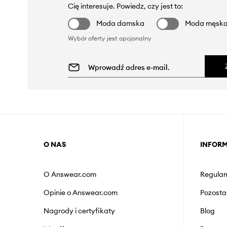
Cię interesuje. Powiedz, czy jest to:
Moda damska
Moda męsk
Wybór oferty jest opcjonalny
O NAS
INFOR
O Answear.com
Regulam
Opinie o Answear.com
Pozosta
Nagrody i certyfikaty
Blog