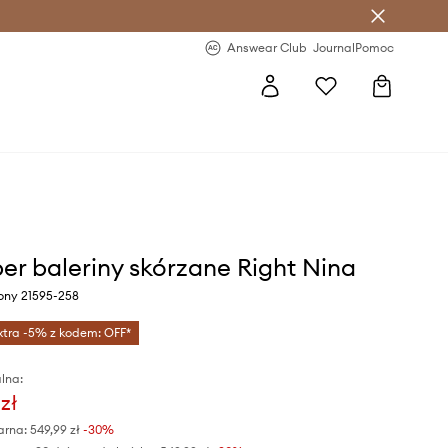
letter >
Regularne nowości >
Answear Club
Journal
Pomoc
r baleriny skórzane Right Nina
wony 21595-258
xtra -5% z kodem: OFF*
lna:
zł
arna:
549,99 zł
-30%