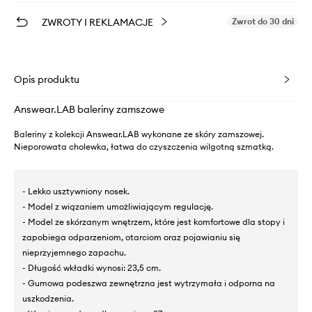
ZWROTY I REKLAMACJE
Zwrot do 30 dni
Opis produktu
Answear.LAB baleriny zamszowe
Baleriny z kolekcji Answear.LAB wykonane ze skóry zamszowej.
Nieporowata cholewka, łatwa do czyszczenia wilgotną szmatką.
- Lekko usztywniony nosek.
- Model z wiązaniem umożliwiającym regulację.
- Model ze skórzanym wnętrzem, które jest komfortowe dla stopy i
zapobiega odparzeniom, otarciom oraz pojawianiu się
nieprzyjemnego zapachu.
- Długość wkładki wynosi: 23,5 cm.
- Gumowa podeszwa zewnętrzna jest wytrzymała i odporna na
uszkodzenia.