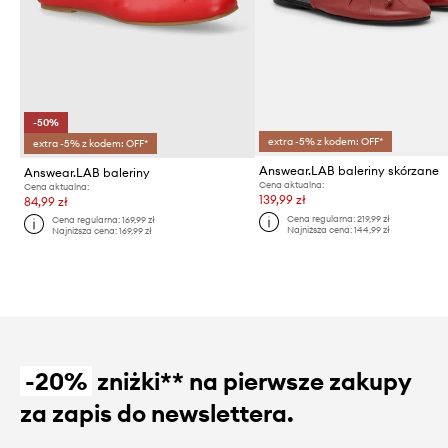
-50%
extra -5% z kodem: OFF*
extra -5% z kodem: OFF*
Answear.LAB baleriny skórzane
Answear.LAB baleriny
Cena aktualna:
Cena aktualna:
139,99 zł
84,99 zł
Cena regularna:
219,99 zł
Cena regularna:
169,99 zł
Najniższa cena:
144,99 zł
Najniższa cena:
169,99 zł
-20%
zniżki** na pierwsze zakupy
za zapis do newslettera.