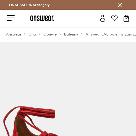
FINAL SALE %
Szczegóły
Oszczędzaj z Answear Club >
Answear
Ona
Obuwie
Baleriny
Answear.LAB baleriny zams