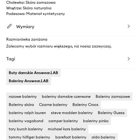
Cholewka: Skóra zamszowa
Wnętrze: Skóra naturalna
Podeszwa: Materiał syntetyczny
Wymiary
Rozmiarówka zaniżona
Zalecamy wybór rozmiaru większego, niż nosisz zazwyczaj.
Tagi
Buty damskie Answear.LAB
Baleriny Answear.LAB
rozowe baleriny
baleriny damskie czerwone
Baleriny zamszowe
Baleriny skóra
Czarne baleriny
Baleriny Crocs
baleriny ralph lauren
steve madden baleriny
Baleriny Guess
baleriny vagabond
camper baleriny
baleriny pinko
tory burch baleriny
michael kors baleriny
tommy hilfiger baleriny
barefoot baleriny
aldo baleriny