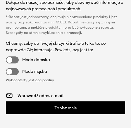
Dołącz do naszej społeczności, aby otrzymywać informacje o
najnowszych promocjach i produktach.
**Rabat jest jednorazowy, obejmuje nieprzecenione produkty i jest
ważny przy zakupach za min. 350 zł. Rabat nie łączy się z innymi
promocjami, a niektóre produkty mogą być wyłączone z rabatu.
Szczegóły na stronie:
wykluczenia z promocji
.
Chcemy, żeby do Twojej skrzynki trafiało tylko to, co
naprawdę Cię interesuje. Powiedz, czy jest to:
Moda damska
Moda męska
Wybór oferty jest opcjonalny
Zapisz mnie