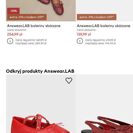
-10%
extra -5% z kodem: OFF*
extra -5% z kodem: OFF*
Answear.LAB baleriny skórzane
Answear.LAB baleriny skórzane
Cena aktualna:
Cena aktualna:
254,99 zł
139,99 zł
Cena regularna:
369,99 zł
Cena regularna:
219,99 zł
Najniższa cena:
284,99 zł
Najniższa cena:
144,99 zł
Odkryj produkty Answear.LAB