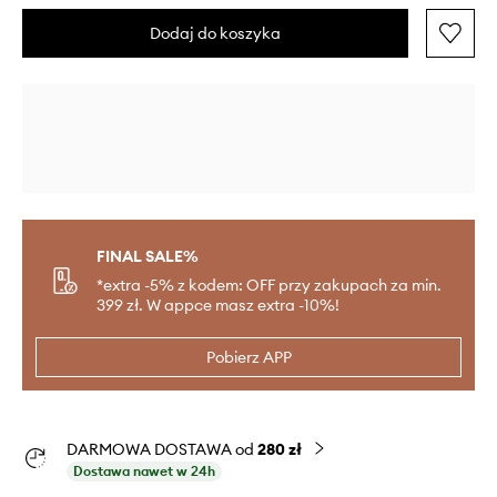
Dodaj do koszyka
FINAL SALE%
*extra -5% z kodem: OFF przy zakupach za min.
399 zł. W appce masz extra -10%!
Pobierz APP
DARMOWA DOSTAWA od
280 zł
Dostawa nawet w 24h