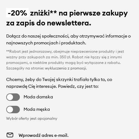
-20%
zniżki** na pierwsze zakupy
za zapis do newslettera.
Dołącz do naszej społeczności, aby otrzymywać informacje o
najnowszych promocjach i produktach.
**Rabat jest jednorazowy, obejmuje nieprzecenione produkty i jest
ważny przy zakupach za min. 350 zł. Rabat nie łączy się z innymi
promocjami, a niektóre produkty mogą być wyłączone z rabatu.
Szczegóły na stronie:
wykluczenia z promocji
.
Chcemy, żeby do Twojej skrzynki trafiało tylko to, co
naprawdę Cię interesuje. Powiedz, czy jest to:
Moda damska
Moda męska
Wybór oferty jest opcjonalny