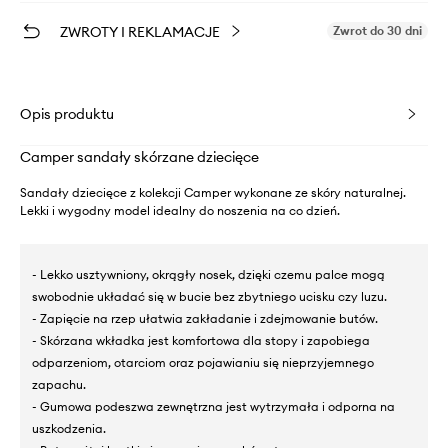
ZWROTY I REKLAMACJE
Zwrot do 30 dni
Opis produktu
Camper sandały skórzane dziecięce
Sandały dziecięce z kolekcji Camper wykonane ze skóry naturalnej.
Lekki i wygodny model idealny do noszenia na co dzień.
- Lekko usztywniony, okrągły nosek, dzięki czemu palce mogą
swobodnie układać się w bucie bez zbytniego ucisku czy luzu.
- Zapięcie na rzep ułatwia zakładanie i zdejmowanie butów.
- Skórzana wkładka jest komfortowa dla stopy i zapobiega
odparzeniom, otarciom oraz pojawianiu się nieprzyjemnego
zapachu.
- Gumowa podeszwa zewnętrzna jest wytrzymała i odporna na
uszkodzenia.