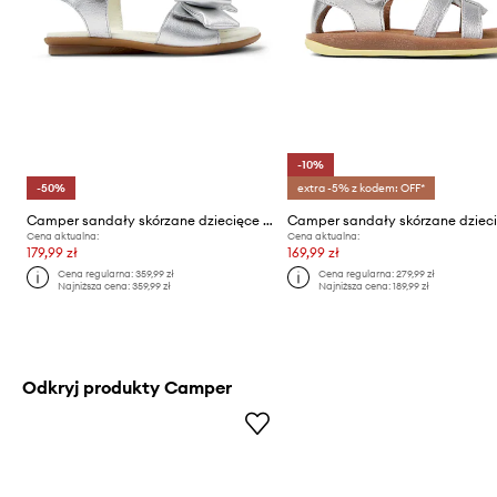
-10%
-50%
extra -5% z kodem: OFF*
Camper sandały skórzane dziecięce Right Kids
Cena aktualna:
Cena aktualna:
179,99 zł
169,99 zł
Cena regularna:
359,99 zł
Cena regularna:
279,99 zł
Najniższa cena:
359,99 zł
Najniższa cena:
189,99 zł
Odkryj produkty Camper