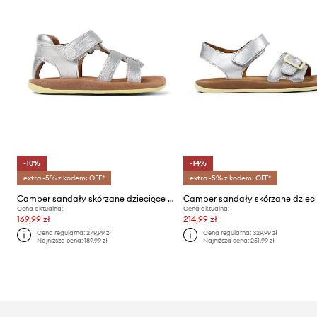
-10%
-14%
extra -5% z kodem: OFF*
extra -5% z kodem: OFF*
Camper sandały skórzane dziecięce Bicho FW
Cena aktualna:
Cena aktualna:
169,99 zł
214,99 zł
Cena regularna:
279,99 zł
Cena regularna:
329,99 zł
Najniższa cena:
189,99 zł
Najniższa cena:
251,99 zł