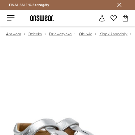
FINAL SALE %
Szczegóły
Oszczędzaj z Answear Club >
Answear
Dziecko
Dziewczynka
Obuwie
Klapki i sandały