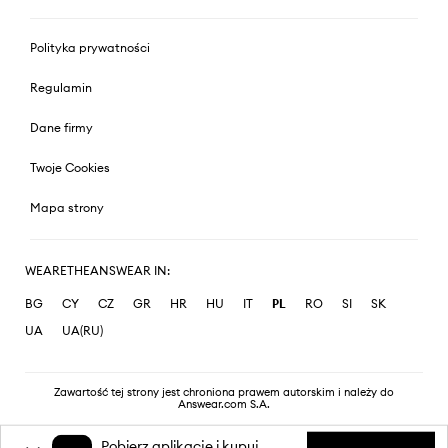
Polityka prywatności
Regulamin
Dane firmy
Twoje Cookies
Mapa strony
WEARETHEANSWEAR IN:
BG
CY
CZ
GR
HR
HU
IT
PL
RO
SI
SK
UA
UA(RU)
Zawartość tej strony jest chroniona prawem autorskim i należy do
Answear.com S.A.
Pobierz aplikację i kupuj