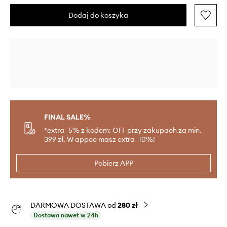
Dodaj do koszyka
FINAL SALE%
*extra -5% z kodem: OFF przy zakupach za min.
399 zł. W appce masz extra -10%!
Pobierz APP
DARMOWA DOSTAWA od
280 zł
Dostawa nawet w 24h