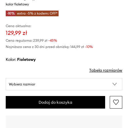
kolor fioletowy
-10%
extra -5% z kodem: OFF*
Cena aktualna:
129,99 zł
Cena regularna:
239,99 zł
-45%
Najniższa cena z 30 dni przed obniżką:
144,99 zł
 -10%
Kolor:
fioletowy
Tabela rozmiarów
Wybierz rozmiar
Dodaj do koszyka