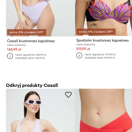
extra -5% z kodem: OFF*
extra -5% z kodem: OFF*
Sportalm biustonosz kąpielowy
Casall biustonosz kąpielowy
Cena aktualna:
Cena aktualna:
519,99 zł
144,99 zł
Cena regularna:
979,99 zł
Cena regularna:
259,99 zł
Najniższa cena:
549,99 zł
Najniższa cena:
159,99 zł
Odkryj produkty Casall