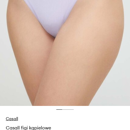
Casall
Casall figi kąpielowe