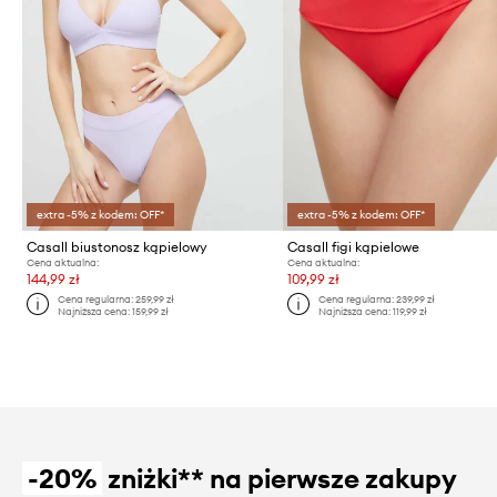
extra -5% z kodem: OFF*
extra -5% z kodem: OFF*
Casall biustonosz kąpielowy
Casall figi kąpielowe
Cena aktualna:
Cena aktualna:
144,99 zł
109,99 zł
Cena regularna:
259,99 zł
Cena regularna:
239,99 zł
Najniższa cena:
159,99 zł
Najniższa cena:
119,99 zł
-20%
zniżki** na pierwsze zakupy