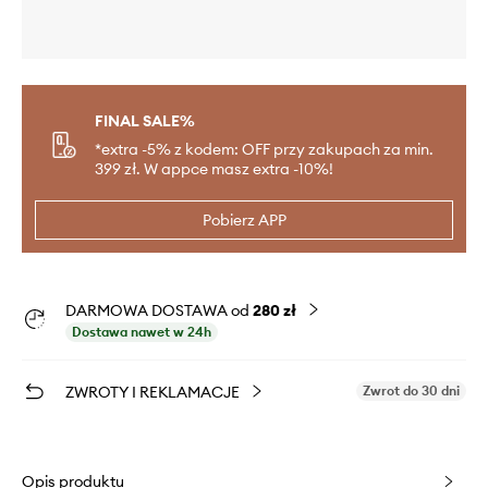
FINAL SALE%
*extra -5% z kodem: OFF przy zakupach za min.
399 zł. W appce masz extra -10%!
Pobierz APP
DARMOWA DOSTAWA od
280 zł
Dostawa nawet w 24h
ZWROTY I REKLAMACJE
Zwrot do 30 dni
Opis produktu