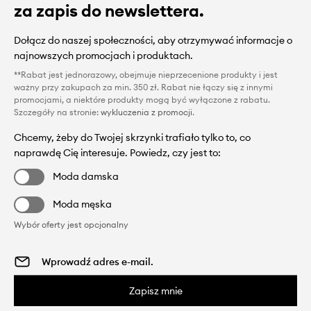
za zapis do newslettera.
Dołącz do naszej społeczności, aby otrzymywać informacje o
najnowszych promocjach i produktach.
**Rabat jest jednorazowy, obejmuje nieprzecenione produkty i jest
ważny przy zakupach za min. 350 zł. Rabat nie łączy się z innymi
promocjami, a niektóre produkty mogą być wyłączone z rabatu.
Szczegóły na stronie:
wykluczenia z promocji
.
Chcemy, żeby do Twojej skrzynki trafiało tylko to, co
naprawdę Cię interesuje. Powiedz, czy jest to:
Moda damska
Moda męska
Wybór oferty jest opcjonalny
Zapisz mnie