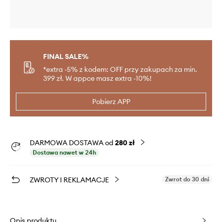
FINAL SALE%
*extra -5% z kodem: OFF przy zakupach za min.
399 zł. W appce masz extra -10%!
Pobierz APP
DARMOWA DOSTAWA od
280 zł
Dostawa nawet w 24h
ZWROTY I REKLAMACJE
Zwrot do 30 dni
Opis produktu