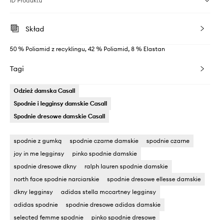
ID Produktu
Skład
50 % Poliamid z recyklingu, 42 % Poliamid, 8 % Elastan
Tagi
Odzież damska Casall
Spodnie i legginsy damskie Casall
Spodnie dresowe damskie Casall
spodnie z gumką
spodnie czarne damskie
spodnie czarne
joy in me legginsy
pinko spodnie damskie
spodnie dresowe dkny
ralph lauren spodnie damskie
north face spodnie narciarskie
spodnie dresowe ellesse damskie
dkny legginsy
adidas stella mccartney legginsy
adidas spodnie
spodnie dresowe adidas damskie
selected femme spodnie
pinko spodnie dresowe