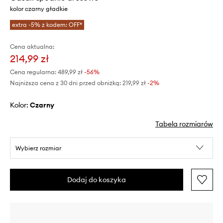
kolor czarny gładkie
extra -5% z kodem: OFF*
Cena aktualna:
214,99 zł
Cena regularna:
489,99 zł
-56%
Najniższa cena z 30 dni przed obniżką:
219,99 zł
 -2%
Kolor:
czarny
Tabela rozmiarów
Wybierz rozmiar
Dodaj do koszyka