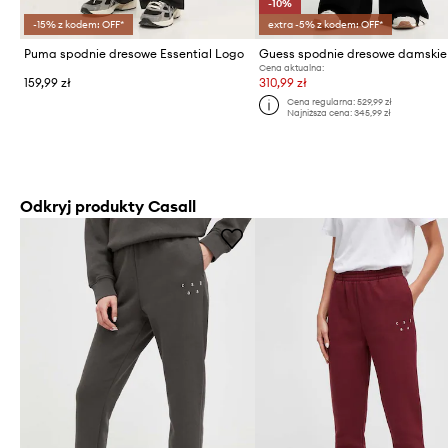
-10%
-15% z kodem: OFF*
extra -5% z kodem: OFF*
Puma spodnie dresowe Essential Logo
Cena aktualna:
159,99 zł
310,99 zł
Cena regularna:
529,99 zł
Najniższa cena:
345,99 zł
Odkryj produkty Casall