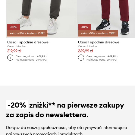
-10%
-10%
extra -5% z kodem: OFF*
extra -5% z kodem: OFF*
Casall spodnie dresowe
Casall spodnie dresowe
Cena aktualna:
Cena aktualna:
219,99 zł
269,99 zł
Cena regularna:
489,99 zł
Cena regularna:
489,99 zł
Najniższa cena:
244,99 zł
Najniższa cena:
299,99 zł
-20%
zniżki** na pierwsze zakupy
za zapis do newslettera.
Dołącz do naszej społeczności, aby otrzymywać informacje o
najnowszych promocjach i produktach.