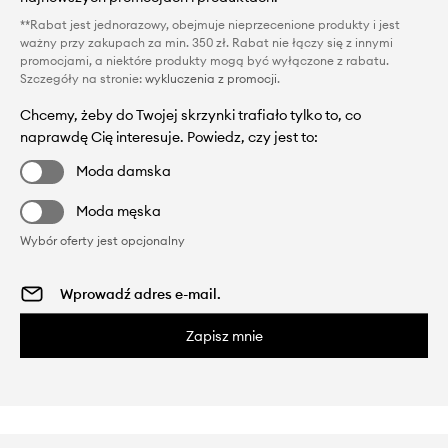
**Rabat jest jednorazowy, obejmuje nieprzecenione produkty i jest
ważny przy zakupach za min. 350 zł. Rabat nie łączy się z innymi
promocjami, a niektóre produkty mogą być wyłączone z rabatu.
Szczegóły na stronie:
wykluczenia z promocji
.
Chcemy, żeby do Twojej skrzynki trafiało tylko to, co
naprawdę Cię interesuje. Powiedz, czy jest to:
Moda damska
Moda męska
Wybór oferty jest opcjonalny
Zapisz mnie