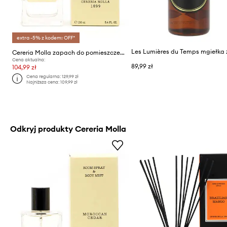
extra -5% z kodem: OFF*
Cereria Molla zapach do pomieszczeń Moroccan Cedar 100 ml
Cena aktualna:
89,99 zł
104,99 zł
Cena regularna:
129,99 zł
Najniższa cena:
109,99 zł
Odkryj produkty Cereria Molla