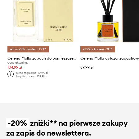
extra -5% z kodem: OFF*
-25% z kodem: OFF*
Cereria Molla zapach do pomieszczeń Moroccan Cedar 100 ml
Cena aktualna:
104,99 zł
89,99 zł
Cena regularna:
129,99 zł
Najniższa cena:
109,99 zł
-20%
zniżki** na pierwsze zakupy
za zapis do newslettera.