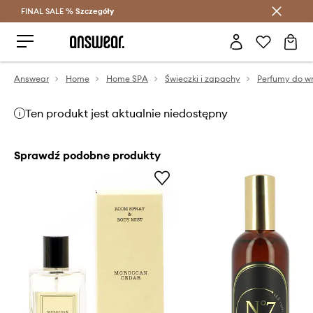
FINAL SALE %
Szczegóły
Oszczędzaj z Answear Club >
Answear
Home
Home SPA
Świeczki i zapachy
Perfumy do w
Ten produkt jest aktualnie niedostępny
Sprawdź podobne produkty