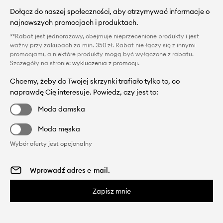
Dołącz do naszej społeczności, aby otrzymywać informacje o
najnowszych promocjach i produktach.
**Rabat jest jednorazowy, obejmuje nieprzecenione produkty i jest
ważny przy zakupach za min. 350 zł. Rabat nie łączy się z innymi
promocjami, a niektóre produkty mogą być wyłączone z rabatu.
Szczegóły na stronie:
wykluczenia z promocji
.
Chcemy, żeby do Twojej skrzynki trafiało tylko to, co
naprawdę Cię interesuje. Powiedz, czy jest to:
Moda damska
Moda męska
Wybór oferty jest opcjonalny
Zapisz mnie