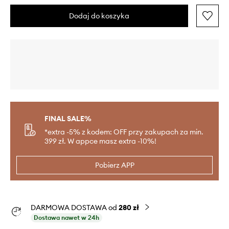
Dodaj do koszyka
FINAL SALE%
*extra -5% z kodem: OFF przy zakupach za min.
399 zł. W appce masz extra -10%!
Pobierz APP
DARMOWA DOSTAWA od
280 zł
Dostawa nawet w 24h