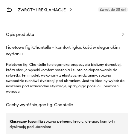
ZWROTY I REKLAMACJE
Zwrot do 30 dni
Opis produktu
Fioletowe figi Chantelle – komfort i gładkość w eleganckim
wydaniu
Fioletowe figi Chantelle to elegancka propozycja bielizny damskiej,
która oferuje wysoki komfort noszenia i subtelne dopasowanie do
sylwetki. Ten model, wykonany z elastycznej dzianiny, sprzyja
swobodzie ruchów i dyskrecji pod ubraniem. Jest to idealny wybór do
noszenia pod różnorodne stylizacje, sprzyjając poczuciu pewności i
wygody.
Cechy wyróżniające figi Chantelle
Klasyczny fason fig
sprzyja pełnemu kryciu, oferując komfort i
dyskrecję pod ubraniem