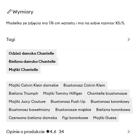
Wymiary
Modelka ze zdjęcia ma 176 cm wzrostu i ma na sobie rozmiar XS/S.
Tagi
Odzież damska Chantelle
Bielizna damska Chantelle
Majtki Chantelle
Majtki Calvin Klein damskie
Biustonosz Calvin Klein
Bielizna Triumph
Majtki Tommy Hilfiger
Chantelle biustonosze
Majtki Juicy Couture
Biustonosz Push Up
Biustonosz koronkowy
Biustonosz bawełniany
Biustonosze miękkie
Bielizna koronkowa
Czerwona bielizna damska
Figi koronkowe
Majtki Guess
Opinie o produkcie
4.6
34