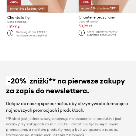
-10%
-50%
extra -5% z kodem: OFF*
extra -5% z kodem: OFF*
Chantelle brazyliany
Chantelle figi
Cena aktualna:
Cena aktualna:
53,99 zł
119,99 zł
Cena regularna:
99,99 zł
Cena regularna:
239,99 zł
Najniższa cena:
59,99 zł
Najniższa cena:
239,99 zł
-20%
zniżki** na pierwsze zakupy
za zapis do newslettera.
Dołącz do naszej społeczności, aby otrzymywać informacje o
najnowszych promocjach i produktach.
**Rabat jest jednorazowy, obejmuje nieprzecenione produkty i jest
ważny przy zakupach za min. 350 zł. Rabat nie łączy się z innymi
promocjami, a niektóre produkty mogą być wyłączone z rabatu.
Szczegóły na stronie:
wykluczenia z promocji
.