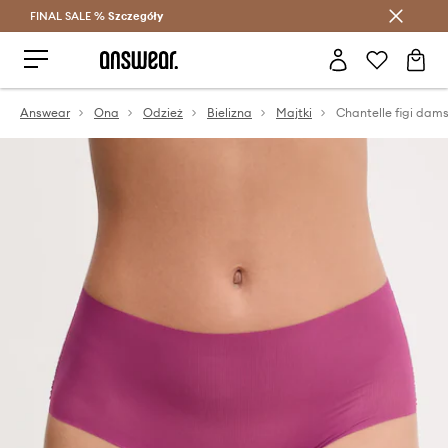
FINAL SALE %
Szczegóły
Oszczędzaj z Answear Club >
Answear
Ona
Odzież
Bielizna
Majtki
Chantelle figi dams