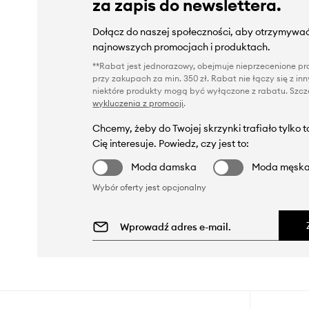
za zapis do newslettera.
Dołącz do naszej społeczności, aby otrzymywać
najnowszych promocjach i produktach.
**Rabat jest jednorazowy, obejmuje nieprzecenione pro
przy zakupach za min. 350 zł. Rabat nie łączy się z i
niektóre produkty mogą być wyłączone z rabatu. Szcze
wykluczenia z promocji
.
Chcemy, żeby do Twojej skrzynki trafiało tylko 
Cię interesuje. Powiedz, czy jest to:
Moda damska
Moda męsk
Wybór oferty jest opcjonalny