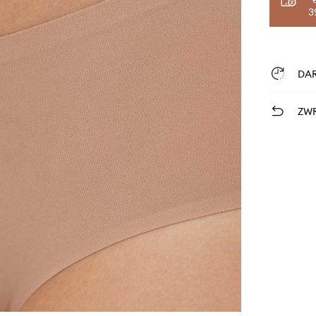
3
DA
ZWR