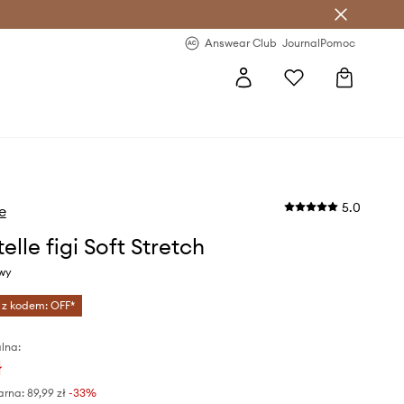
letter >
Regularne nowości >
Answear Club
Journal
Pomoc
5.0
e
lle figi Soft Stretch
owy
 z kodem: OFF*
lna:
ł
arna:
89,99 zł
-33%