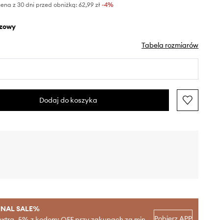
ena z 30 dni przed obniżką:
62,99 zł
 -4%
ązowy
Tabela rozmiarów
Dodaj do koszyka
INAL SALE%
Pobierz APP
extra -5% z kodem: OFF przy zakupach za min.