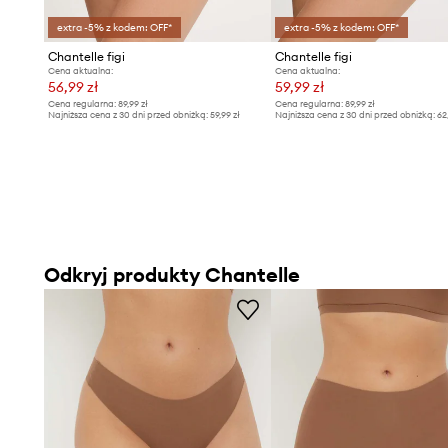
extra -5% z kodem: OFF*
extra -5% z kodem: OFF*
Chantelle figi
Chantelle figi
Cena aktualna:
Cena aktualna:
56,99 zł
59,99 zł
Cena regularna:
89,99 zł
Cena regularna:
89,99 zł
Najniższa cena z 30 dni przed obniżką:
59,99 zł
Najniższa cena z 30 dni przed obniżką:
62
Odkryj produkty Chantelle