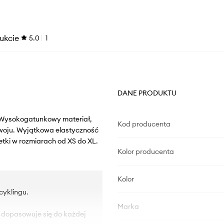
ukcie
5.0
1
DANE PRODUKTU
y. Wysokogatunkowy materiał,
Kod producenta
oju. Wyjątkowa elastyczność
etki w rozmiarach od XS do XL.
Kolor producenta
Kolor
cyklingu.
Marka
 dopasowuje się do każdej