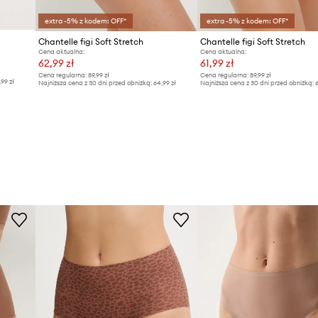
extra -5% z kodem: OFF*
extra -5% z kodem: OFF*
Chantelle figi Soft Stretch
Chantelle figi Soft Stretch
Cena aktualna:
Cena aktualna:
62,99 zł
61,99 zł
Cena regularna:
89,99 zł
Cena regularna:
89,99 zł
,99 zł
Najniższa cena z 30 dni przed obniżką:
64,99 zł
Najniższa cena z 30 dni przed obniżką:
6