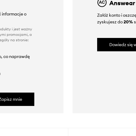
Answear
 informacje o
Załóż konto i oszc
zyskujesz do
20%
s
dukty i jest ważny
nnymi promocjami, a
góły na stronie:
Dowiedz się w
to, co naprawdę
a
Zapisz mnie