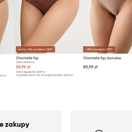
extra -5% z kodem: OFF*
-15% z kodem: OFF*
Chantelle figi
Chantelle figi damskie
Cena aktualna:
59,99 zł
89,99 zł
Cena regularna:
89,99 zł
Najniższa cena z 30 dni przed obniżką:
62,99 zł
,99 zł
ze zakupy