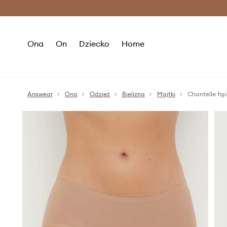
Premium Fashion Benefits >
O
Ona
On
Dziecko
Home
Answear
Ona
Odzież
Bielizna
Majtki
Chantelle figi