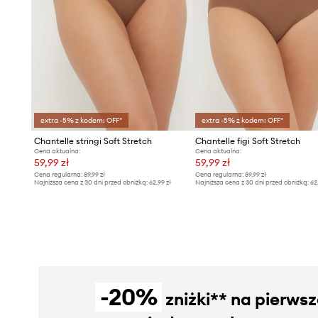
extra -5% z kodem: OFF*
extra -5% z kodem: OFF*
Chantelle stringi Soft Stretch
Chantelle figi Soft Stretch
Cena aktualna:
Cena aktualna:
59,99 zł
59,99 zł
Cena regularna:
89,99 zł
Cena regularna:
89,99 zł
Najniższa cena z 30 dni przed obniżką:
62,99 zł
Najniższa cena z 30 dni przed obniżką:
62
-20%
zniżki** na pierws