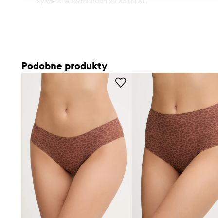
sylwetki w rozmiarach od XS do XL.
Podobne produkty