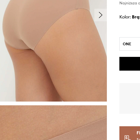
Najniższa c
Kolor:
br
ONE
F
*