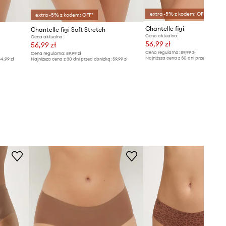
extra -5% z kodem: OFF*
extra -5% z kodem: OFF*
Chantelle figi
Chantelle figi Soft Stretch
Cena aktualna:
Cena aktualna:
56,99 zł
56,99 zł
Cena regularna:
89,99 zł
Cena regularna:
89,99 zł
Najniższa cena z 30 dni przed obniżką
4,99 zł
Najniższa cena z 30 dni przed obniżką:
59,99 zł