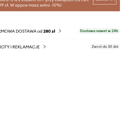
99 zł. W appce masz extra -10%!
RMOWA DOSTAWA od
280 zł
Dostawa nawet w 24h
OTY I REKLAMACJE
Zwrot do 30 dni