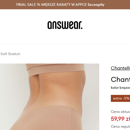
szczędzaj z Answear Club >
FINAL SALE % WIĘKSZE RABATY W APPCE
Dostawa nawet w 24h >
Szczegóły
News
 Soft Stretch
Chantell
Chante
kolor brąz
extra -5%
Cena aktua
59,99 z
Cena regul