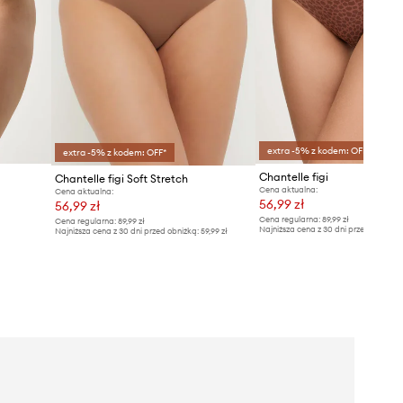
extra -5% z kodem: OFF*
extra -5% z kodem: OFF*
Chantelle figi
Chantelle figi Soft Stretch
Cena aktualna:
Cena aktualna:
56,99 zł
56,99 zł
Cena regularna:
89,99 zł
Cena regularna:
89,99 zł
Najniższa cena z 30 dni przed obniżką
Najniższa cena z 30 dni przed obniżką:
59,99 zł