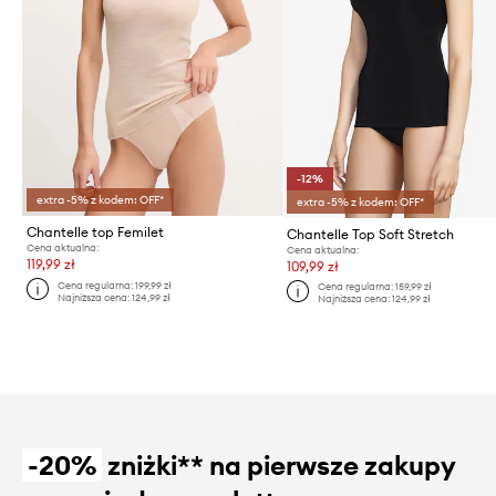
-12%
extra -5% z kodem: OFF*
extra -5% z kodem: OFF*
Chantelle top Femilet
Chantelle Top Soft Stretch
Cena aktualna:
Cena aktualna:
119,99 zł
109,99 zł
Cena regularna:
199,99 zł
Cena regularna:
159,99 zł
Najniższa cena:
124,99 zł
Najniższa cena:
124,99 zł
-20%
zniżki** na pierwsze zakupy