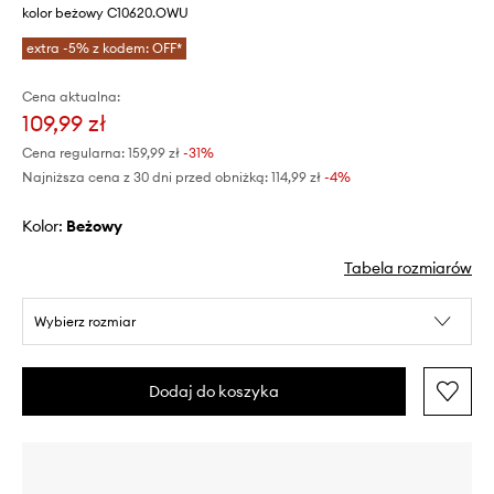
kolor beżowy C10620.OWU
extra -5% z kodem: OFF*
Cena aktualna:
109,99 zł
Cena regularna:
159,99 zł
-31%
Najniższa cena z 30 dni przed obniżką:
114,99 zł
 -4%
Kolor:
beżowy
Tabela rozmiarów
Wybierz rozmiar
Dodaj do koszyka