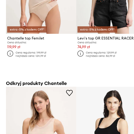
extra -5% z kodem: OFF*
extra -5% z kodem: OFF*
Chantelle top Femilet
Levi's top GR ESSENTIAL RACER
Cena aktualna:
Cena aktualna:
119,99 zł
74,99 zł
Cena regularna:
199,99 zł
Cena regularna:
129,99 zł
Najniższa cena:
124,99 zł
Najniższa cena:
82,99 zł
Odkryj produkty Chantelle