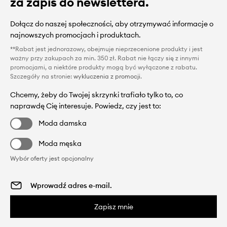
za zapis do newslettera.
Dołącz do naszej społeczności, aby otrzymywać informacje o
najnowszych promocjach i produktach.
**Rabat jest jednorazowy, obejmuje nieprzecenione produkty i jest
ważny przy zakupach za min. 350 zł. Rabat nie łączy się z innymi
promocjami, a niektóre produkty mogą być wyłączone z rabatu.
Szczegóły na stronie:
wykluczenia z promocji
.
Chcemy, żeby do Twojej skrzynki trafiało tylko to, co
naprawdę Cię interesuje. Powiedz, czy jest to:
Moda damska
Moda męska
Wybór oferty jest opcjonalny
Zapisz mnie