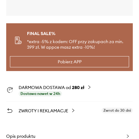
FINAL SALE%
*extra -5% z kodem: OFF przy zakupach za min.
399 zł. W appce masz extra -10%!
Pobierz APP
DARMOWA DOSTAWA od
280 zł
Dostawa nawet w 24h
ZWROTY I REKLAMACJE
Zwrot do 30 dni
Opis produktu