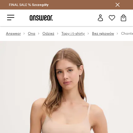
FINAL SALE %
Szczegóły
Oszczędzaj z Answear Club >
Answear
Ona
Odzież
Topy i t-shirty
Bez rękawów
Chante