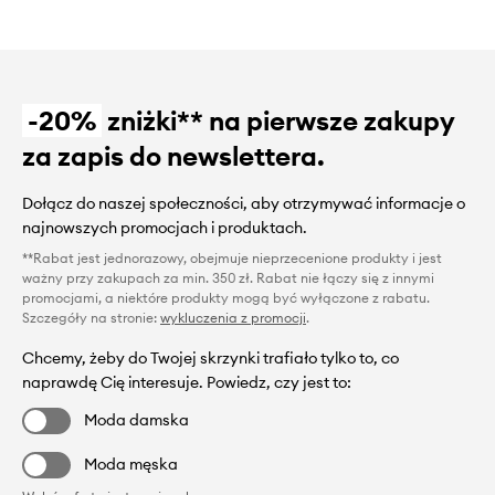
-20%
zniżki** na pierwsze zakupy
za zapis do newslettera.
Dołącz do naszej społeczności, aby otrzymywać informacje o
najnowszych promocjach i produktach.
**Rabat jest jednorazowy, obejmuje nieprzecenione produkty i jest
ważny przy zakupach za min. 350 zł. Rabat nie łączy się z innymi
promocjami, a niektóre produkty mogą być wyłączone z rabatu.
Szczegóły na stronie:
wykluczenia z promocji
.
Chcemy, żeby do Twojej skrzynki trafiało tylko to, co
naprawdę Cię interesuje. Powiedz, czy jest to:
Moda damska
Moda męska