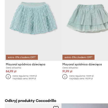
extra -5% z kodem: OFF*
extra -5% z kodem: OFF*
Mayoral spódnica dziecięca
Mayoral spódnica dziecięca
Cena aktualna:
Cena aktualna:
84,99 zł
91,99 zł
Cena regularna:
119,99 zł
Cena regularna:
119,99 zł
Najniższa cena:
89,99 zł
Najniższa cena:
95,99 zł
Odkryj produkty Coccodrillo