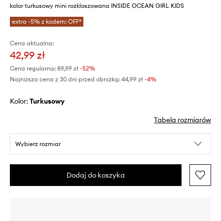
kolor turkusowy mini rozkloszowana INSIDE OCEAN GIRL KIDS
extra -5% z kodem: OFF*
Cena aktualna:
42,99 zł
Cena regularna:
89,99 zł
-52%
Najniższa cena z 30 dni przed obniżką:
44,99 zł
 -4%
Kolor:
turkusowy
Tabela rozmiarów
Wybierz rozmiar
Dodaj do koszyka