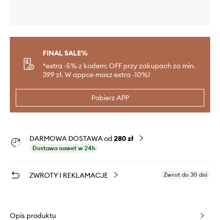
FINAL SALE%
*extra -5% z kodem: OFF przy zakupach za min.
399 zł. W appce masz extra -10%!
Pobierz APP
DARMOWA DOSTAWA od
280 zł
Dostawa nawet w 24h
ZWROTY I REKLAMACJE
Zwrot do 30 dni
Opis produktu