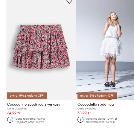
extra -5% z kodem: OFF*
extra -5% z kodem: OFF*
Coccodrillo spódnica z wiskozy
Coccodrillo spódnica
Cena aktualna:
Cena aktualna:
64,99 zł
53,99 zł
Cena regularna:
79,99 zł
Cena regularna:
109,99 zł
Najniższa cena:
67,99 zł
Najniższa cena:
55,99 zł