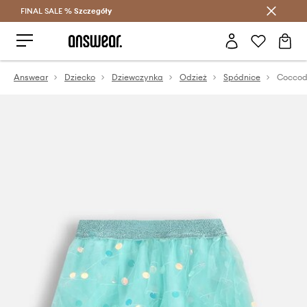
FINAL SALE %
Szczegóły
Oszczędzaj z Answear Club >
Answear
Dziecko
Dziewczynka
Odzież
Spódnice
Coccodr