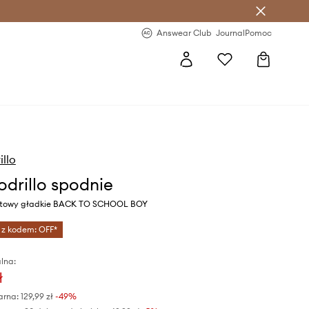
letter >
Regularne nowości >
Answear Club
Journal
Pomoc
llo
drillo spodnie
natowy gładkie BACK TO SCHOOL BOY
 z kodem: OFF*
lna:
ł
arna:
129,99 zł
-49%