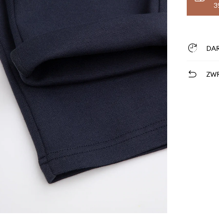
3
DA
ZWR