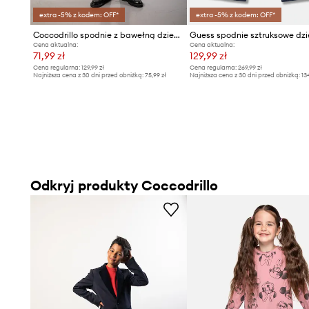
extra -5% z kodem: OFF*
extra -5% z kodem: OFF*
Coccodrillo spodnie z bawełną dziecięce
Guess spodnie sztruksowe dzi
Cena aktualna:
Cena aktualna:
71,99 zł
129,99 zł
Cena regularna:
129,99 zł
Cena regularna:
269,99 zł
Najniższa cena z 30 dni przed obniżką:
75,99 zł
Najniższa cena z 30 dni przed obniżką:
13
Odkryj produkty Coccodrillo