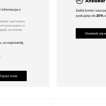
Answear
 informacje o
Załóż konto i oszc
zyskujesz do
20%
s
dukty i jest ważny
nnymi promocjami, a
góły na stronie:
Dowiedz się w
to, co naprawdę
a
Zapisz mnie