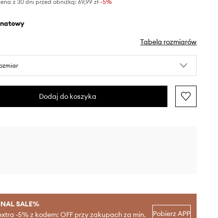
ena z 30 dni przed obniżką:
69,99 zł
 -5%
anatowy
Tabela rozmiarów
rozmiar
Dodaj do koszyka
INAL SALE%
Pobierz APP
extra -5% z kodem: OFF przy zakupach za min.