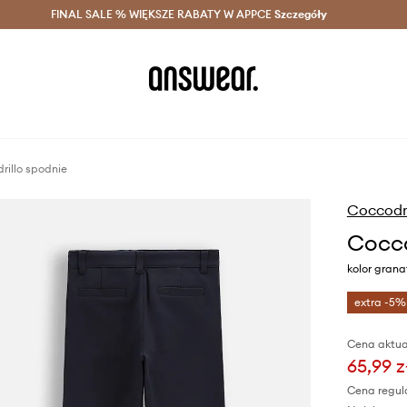
szczędzaj z Answear Club >
FINAL SALE % WIĘKSZE RABATY W APPCE
Dostawa nawet w 24h >
Szczegóły
News
rillo spodnie
Coccodri
Cocco
kolor gra
extra -5%
Cena aktua
65,99 z
Cena regul