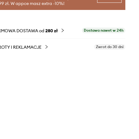
99 zł. W appce masz extra -10%!
RMOWA DOSTAWA od
280 zł
Dostawa nawet w 24h
OTY I REKLAMACJE
Zwrot do 30 dni