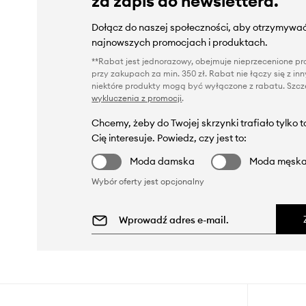
za zapis do newslettera.
Dołącz do naszej społeczności, aby otrzymywać
najnowszych promocjach i produktach.
**Rabat jest jednorazowy, obejmuje nieprzecenione pro
przy zakupach za min. 350 zł. Rabat nie łączy się z i
niektóre produkty mogą być wyłączone z rabatu. Szcze
wykluczenia z promocji
.
Chcemy, żeby do Twojej skrzynki trafiało tylko 
Cię interesuje. Powiedz, czy jest to:
Moda damska
Moda męsk
Wybór oferty jest opcjonalny