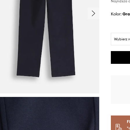
Najniższa c
Kolor:
gr
Wybierz 
F
*