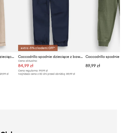
extra -5% z kodem: OFF*
Coccodrillo spodnie chinos dziecięce z lnem
Coccodrillo spodnie dziecięce z bawełną
Cena aktualna:
84,99 zł
89,99 zł
Cena regularna:
99,99 zł
29,99 zł
Najniższa cena z 30 dni przed obniżką:
89,99 zł