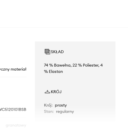
SKŁAD
74 % Bawełna, 22 % Poliester, 4
yczny materiał
% Elastan
KRÓJ
Krój
:
prosty
WC5120101BSB
Stan
:
regularny
granatowy