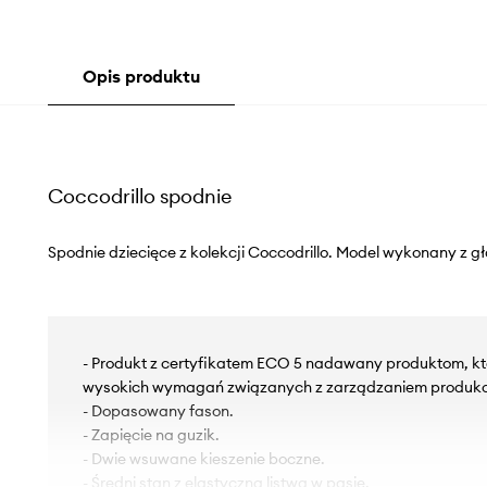
Opis produktu
Coccodrillo spodnie
Spodnie dziecięce z kolekcji Coccodrillo. Model wykonany z gł
- Produkt z certyfikatem ECO 5 nadawany produktom, któ
wysokich wymagań związanych z zarządzaniem produkc
- Dopasowany fason.
- Zapięcie na guzik.
- Dwie wsuwane kieszenie boczne.
- Średni stan z elastyczną listwą w pasie.