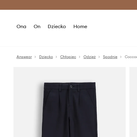
Premium Fashion Benefits >
O
Ona
On
Dziecko
Home
Answear
Dziecko
Chłopiec
Odzież
Spodnie
Coccod