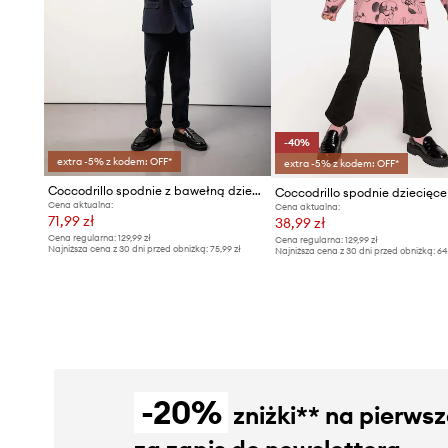
-40%
extra -5% z kodem: OFF*
extra -5% z kodem: OFF*
Coccodrillo spodnie z bawełną dziecięce
Coccodrillo spodnie dziecięce
Cena aktualna:
Cena aktualna:
71,99 zł
38,99 zł
Cena regularna:
129,99 zł
Cena regularna:
129,99 zł
Najniższa cena z 30 dni przed obniżką:
75,99 zł
Najniższa cena z 30 dni przed obniżką:
64
-20%
zniżki** na pierws