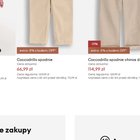
-11%
extra -5% z kodem: OFF*
extra -5% z kodem: OFF*
Coccodrillo spodnie
Cena aktualna:
Cena aktualna:
66,99 zł
114,99 zł
Cena regularna:
109,99 zł
Cena regularna:
129,99 zł
Najniższa cena z 30 dni przed obniżką:
73,99 zł
Najniższa cena z 30 dni przed obniżką:
1
,99 zł
ze zakupy