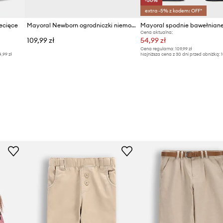
-50%
extra -5% z kodem: OFF*
ecięce
Mayoral Newborn ogrodniczki niemowlęce z bawełną
Cena aktualna:
109,99 zł
54,99 zł
Cena regularna:
109,99 zł
4,99 zł
Najniższa cena z 30 dni przed obniżką:
1