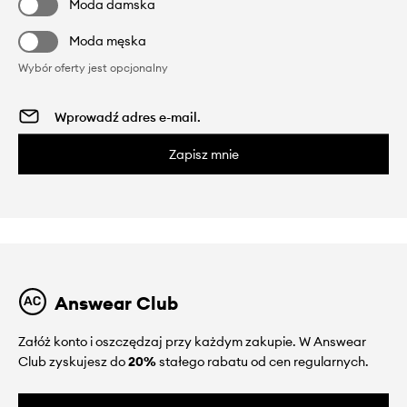
Moda damska
Moda męska
Wybór oferty jest opcjonalny
Zapisz mnie
Answear Club
Załóż konto i oszczędzaj przy każdym zakupie. W Answear
Club zyskujesz do
20%
stałego rabatu od cen regularnych.