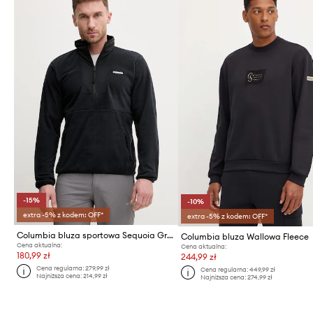
-15%
-10%
extra -5% z kodem: OFF*
extra -5% z kodem: OFF*
Columbia bluza sportowa Sequoia Grove
Columbia bluza Wallowa Fleece
Cena aktualna:
Cena aktualna:
180,99 zł
244,99 zł
Cena regularna:
279,99 zł
Cena regularna:
449,99 zł
Najniższa cena:
214,99 zł
Najniższa cena:
274,99 zł