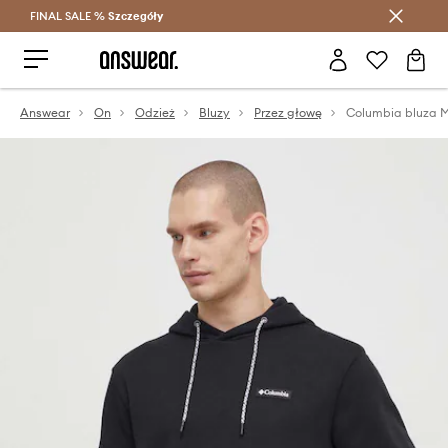
FINAL SALE %
Szczegóły
Oszczędzaj z Answear Club >
Answear
On
Odzież
Bluzy
Przez głowę
Columbia bluza 