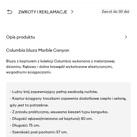
ZWROTY I REKLAMACJE
Zwrot do 30 dni
Opis produktu
Columbia bluza Marble Canyon
Bluza z kapturem z kolekcji Columbia wykonana z melanżowej
dzianiny. Rękawy i dolna krawędź wykończone elastycznymi,
wygodnymi ściągaczami.
- Luźny krój zapewniający pełną swobodę ruchów.
- Kaptur ściągany troczkami zapewnia dodatkowe ciepło i osłonę,
gdy jest to potrzebne.
- Z przodu praktyczna, wsuwana kieszeń typu kangurka.
- Długość rękawa(mierzona od kaptura): 80 cm.
- Długość: 75 cm.
- Szerokość pod pachami: 57 cm.