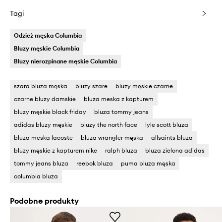
Tagi
Odzież męska Columbia
Bluzy męskie Columbia
Bluzy nierozpinane męskie Columbia
szara bluza męska
bluzy szare
bluzy męskie czarne
czarne bluzy damskie
bluza meska z kapturem
bluzy męskie black friday
bluza tommy jeans
adidas bluzy męskie
bluzy the north face
lyle scott bluza
bluza meska lacoste
bluza wrangler męska
allsaints bluza
bluzy męskie z kapturem nike
ralph bluza
bluza zielona adidas
tommy jeans bluza
reebok bluza
puma bluza męska
columbia bluza
Podobne produkty