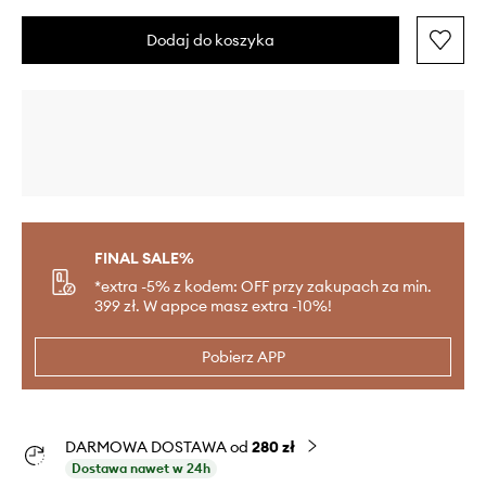
Dodaj do koszyka
FINAL SALE%
*extra -5% z kodem: OFF przy zakupach za min.
399 zł. W appce masz extra -10%!
Pobierz APP
DARMOWA DOSTAWA od
280 zł
Dostawa nawet w 24h