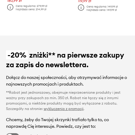
180,99 zł
119,99 zł
Cena regularna:
279,99 zł
Cena regularna:
149,99 zł
Najniższa cena:
214,99 zł
Najniższa cena:
149,99 zł
-20%
zniżki** na pierwsze zakupy
za zapis do newslettera.
Dołącz do naszej społeczności, aby otrzymywać informacje o
najnowszych promocjach i produktach.
**Rabat jest jednorazowy, obejmuje nieprzecenione produkty i jest
ważny przy zakupach za min. 350 zł. Rabat nie łączy się z innymi
promocjami, a niektóre produkty mogą być wyłączone z rabatu.
Szczegóły na stronie:
wykluczenia z promocji
.
Chcemy, żeby do Twojej skrzynki trafiało tylko to, co
naprawdę Cię interesuje. Powiedz, czy jest to: