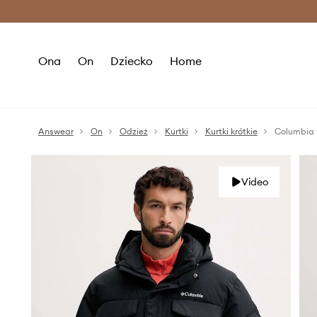
Premium Fashion Benefits >
O
Ona
On
Dziecko
Home
Answear
On
Odzież
Kurtki
Kurtki krótkie
Columbia 
Video