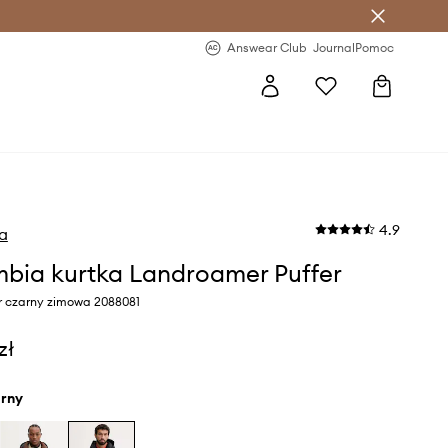
letter >
Regularne nowości >
Answear Club
Journal
Pomoc
4.9
a
bia kurtka Landroamer Puffer
r czarny zimowa 2088081
zł
arny