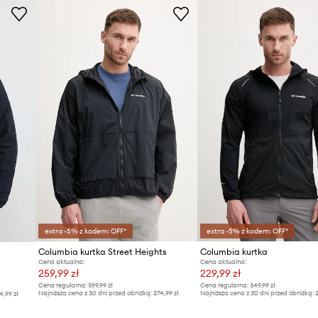
extra -5% z kodem: OFF*
extra -5% z kodem: OFF*
Columbia kurtka Street Heights
Columbia kurtka
Cena aktualna:
Cena aktualna:
259,99 zł
229,99 zł
Cena regularna:
399,99 zł
Cena regularna:
349,99 zł
Najniższa cena z 30 dni przed obniżką:
274,99 zł
Najniższa cena z 30 dni przed obniżką:
2
4,99 zł