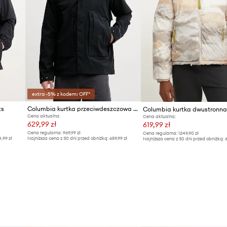
Marka
ypinaną na zatrzaski
Producent
zem.
echowywanie drobiazgów.
ID Produktu
ne przechowywanie
extra -5% z kodem: OFF*
re dzięki możliwości
ts
Columbia kurtka przeciwdeszczowa męska Street Heights
Cena aktualna:
Cena aktualna:
629,99 zł
619,99 zł
Cena regularna:
969,99 zł
Cena regularna:
1249,90 zł
4,99 zł
Najniższa cena z 30 dni przed obniżką:
659,99 zł
Najniższa cena z 30 dni przed obniżką:
6