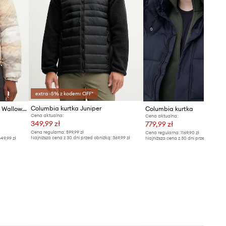
Columbia
extra -5% z kodem: OFF*
Columbia kurtka Juniper
Columbia kurtka dwustronna Wallowa Reversible
Columbia kurtka
Cena aktualna:
Cena aktualna:
349,99 zł
779,99 zł
Cena regularna:
599,99 zł
Cena regularna:
1169,90 zł
Najniższa cena z 30 dni przed obniżką:
369,99 zł
49,99 zł
Najniższa cena z 30 dni przed obniżką