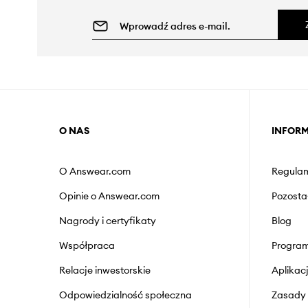
O NAS
INFOR
O Answear.com
Regulam
Opinie o Answear.com
Pozosta
Nagrody i certyfikaty
Blog
Współpraca
Program
Relacje inwestorskie
Aplika
Odpowiedzialność społeczna
Zasady 