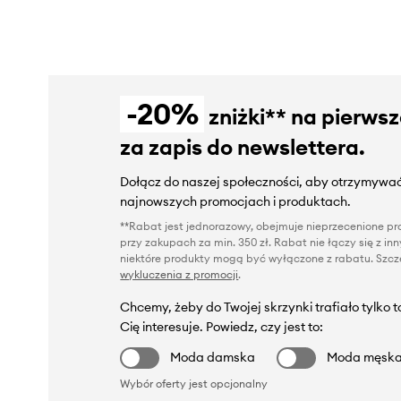
-20%
zniżki** na pierws
za zapis do newslettera.
Dołącz do naszej społeczności, aby otrzymywać
najnowszych promocjach i produktach.
**Rabat jest jednorazowy, obejmuje nieprzecenione pro
przy zakupach za min. 350 zł. Rabat nie łączy się z i
niektóre produkty mogą być wyłączone z rabatu. Szcze
wykluczenia z promocji
.
Chcemy, żeby do Twojej skrzynki trafiało tylko 
Cię interesuje. Powiedz, czy jest to:
Moda damska
Moda męsk
Wybór oferty jest opcjonalny