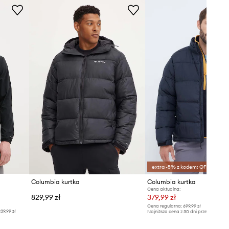
extra -5% z kodem: OFF*
Columbia kurtka
Columbia kurtka
Cena aktualna:
829,99 zł
379,99 zł
Cena regularna:
699,99 zł
39,99 zł
Najniższa cena z 30 dni przed obniżką