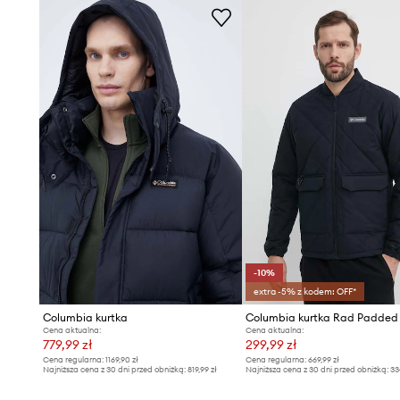
-10%
extra -5% z kodem: OFF*
Columbia kurtka
Columbia kurtka Rad Padded
Cena aktualna:
Cena aktualna:
779,99 zł
299,99 zł
Cena regularna:
1169,90 zł
Cena regularna:
669,99 zł
Najniższa cena z 30 dni przed obniżką:
819,99 zł
Najniższa cena z 30 dni przed obniżką:
33