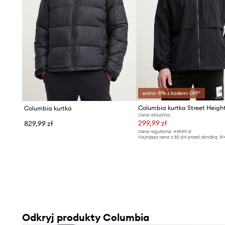
ochronę przed wiatrem i deszczem.
- Zapięcie na całej długości na suwak wyposażony w prz
klapkę przeciwsztormową.
- Rękawy wykończone wygodnym, elastycznym ściągac
- Rozbudowany system kieszeni ułatwia bezpieczne prz
- Wewnętrzna część kieszeni wyściełana polarem.
- Dodatkowa kieszeń wewnętrzna pozwala na bezpiecz
drobiazgów.
extra -5% z kodem: OFF*
- Dolna krawędź wykończona troczkami ze stoperami, któ
Columbia kurtka Street Heigh
Columbia kurtka
regulacji obwodu dołu, zwiększają izolację od zimna.
Cena aktualna:
- Z przodu grafika z logo marki.
299,99 zł
829,99 zł
- Długość rękawa: 70 cm.
Cena regularna:
439,99 zł
Najniższa cena z 30 dni przed obniżką:
31
- Długość: 75 cm.
- Szerokość pod pachami: 65 cm.
- Szerokość w ramionach: 54 cm.
- Wymiary podane dla rozmiaru: M.
Odkryj produkty Columbia