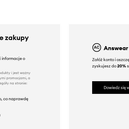
ze zakupy
Answear
 informacje o
Załóż konto i oszc
zyskujesz do
20%
s
dukty i jest ważny
nnymi promocjami, a
góły na stronie:
Dowiedz się w
to, co naprawdę
a