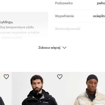
Podszewka
pełn
Wypełnienie
ociepli
cyklingu.
lną temperatura ciała
Wodoodporność
o przez organizm, a także
. Jednocześnie
odprowadza wilgoć na
Zobacz więcej
DANE PRODUKTU
ciwości puchu naturalnego
warantuje wysoki poziom
u niewielkiej wagi
Kod producenta
iałanie wody. Produkt w
ala na większy komfort
Kolor producenta
ie gwarantuje jednak
Kolor
przed chłodem.
operami, zwiększa