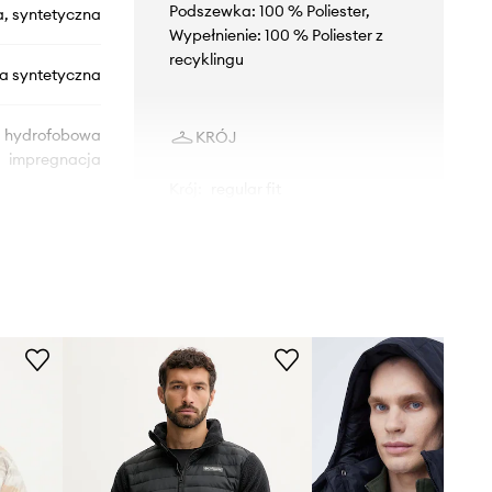
Podszewka: 100 % Poliester,
a, syntetyczna
Wypełnienie: 100 % Poliester z
recyklingu
na syntetyczna
hydrofobowa
KRÓJ
impregnacja
Krój
:
regular fit
WYMIARY
2088081
Model ze zdjęcia ma 188 cm
wzrostu i ma na sobie rozmiar L.
010
Rozmiarówka standardowa
Zalecamy wybór rozmiaru, jaki nosisz
zazwyczaj.
czarny
Tabela rozmiarów