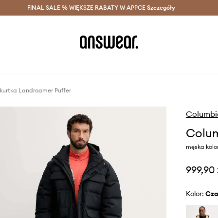
szczędzaj z Answear Club >
FINAL SALE % WIĘKSZE RABATY W APPCE
Dostawa nawet w 24h >
Szczegóły
News
kurtka Landroamer Puffer
Columbi
Colum
męska kolo
999,90 
Kolor:
cz