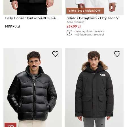
extra -5% z kodem: OFF*
Helly Hansen kurtka VARDO PARKA
adidas bezrękawnik City Tech V
Cena aktualna:
1499,90 zł
269,99 zł
Cena regularna:
349,99 zł
Najniższa cena:
284,99 zł
-10%