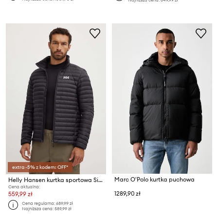
extra -5% z kodem: OFF*
Marc O'Polo kurtka puchowa
Helly Hansen kurtka sportowa Sirdal
Cena aktualna:
1289,90 zł
559,99 zł
Cena regularna:
689,99 zł
Najniższa cena:
589,99 zł