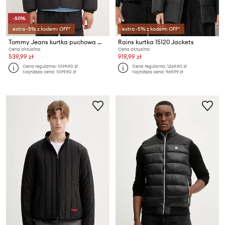
-50%
extra -5% z kodem: OFF*
extra -5% z kodem: OFF*
Tommy Jeans kurtka puchowa męska
Rains kurtka 15120 Jackets
Cena aktualna:
Cena aktualna:
539,99 zł
919,99 zł
Cena regularna:
1099,90 zł
Cena regularna:
1269,90 zł
Najniższa cena:
1099,90 zł
Najniższa cena:
969,99 zł