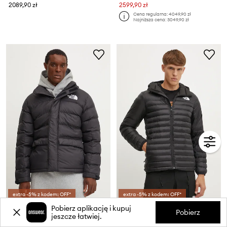
2089,90 zł
2599,90 zł
Cena regularna:
4049,90 zł
Najniższa cena:
3049,90 zł
extra -5% z kodem: OFF*
extra -5% z kodem: OFF*
The North Face kurtka Limbara
The North Face kurtka sportowa Terra Peak
Pobierz aplikację i kupuj
Pobierz
Cena aktualna:
Cena aktualna:
jeszcze łatwiej.
729,99 zł
659,99 zł