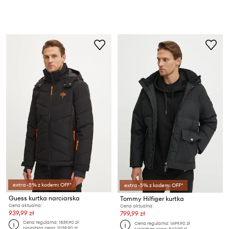
extra -5% z kodem: OFF*
extra -5% z kodem: OFF*
Guess kurtka narciarska
Tommy Hilfiger kurtka
Cena aktualna:
Cena aktualna:
939,99 zł
799,99 zł
Cena regularna:
1839,90 zł
Cena regularna:
1699,90 zł
Najniższa cena:
1039,90 zł
Najniższa cena:
849,99 zł