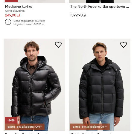
Medicine kurtka
The North Face kurtka sportowa puchowa Diablo Down 2.0
Cena aktualna:
249,90 zł
1399,90 zł
Cena regularna:
459,90 zł
Najniższa cena:
367,90 zł
-14%
extra -5% z kodem: OFF*
extra -5% z kodem: OFF*