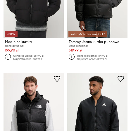
-30%
extra -5% z kodem: OFF*
Medicine kurtka
Tommy Jeans kurtka puchowa
Cena aktualna:
Cena aktualna:
199,90 zł
619,99 zł
Cena regularna:
359,90 zł
Cena regularna:
1199,90 zł
Najniższa cena:
287,90 zł
Najniższa cena:
629,99 zł