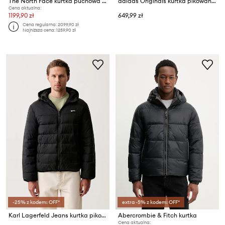
The North Face kurtka puchowa TNF X NSE
adidas Originals kurtka pikowana męska Camo Regen
Cena aktualna:
1199,90 zł
649,99 zł
Cena regularna:
2099,90 zł
Najniższa cena:
1259,90 zł
-25% z kodem: OFF*
extra -5% z kodem: OFF*
Karl Lagerfeld Jeans kurtka pikowana męska
Abercrombie & Fitch kurtka
Cena aktualna: