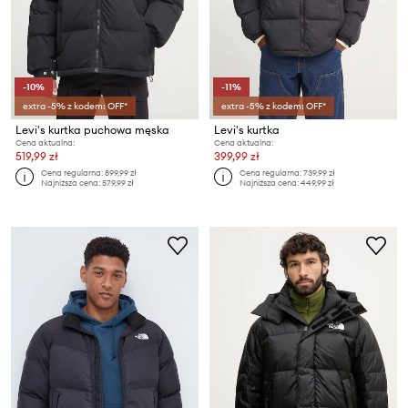
-10%
-11%
extra -5% z kodem: OFF*
extra -5% z kodem: OFF*
Levi's kurtka puchowa męska
Levi's kurtka
Cena aktualna:
Cena aktualna:
519,99 zł
399,99 zł
Cena regularna:
899,99 zł
Cena regularna:
739,99 zł
Najniższa cena:
579,99 zł
Najniższa cena:
449,99 zł