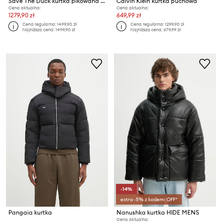
Save The Duck kurtka pikowana męska EDGARD
Calvin Klein kurtka puchowa
Cena aktualna:
Cena aktualna:
1279,90 zł
649,99 zł
Cena regularna:
1499,90 zł
Cena regularna:
1299,90 zł
Najniższa cena:
1499,90 zł
Najniższa cena:
679,99 zł
-14%
extra -5% z kodem: OFF*
Pangaia kurtka
Nanushka kurtka HIDE MENS
Cena aktualna: