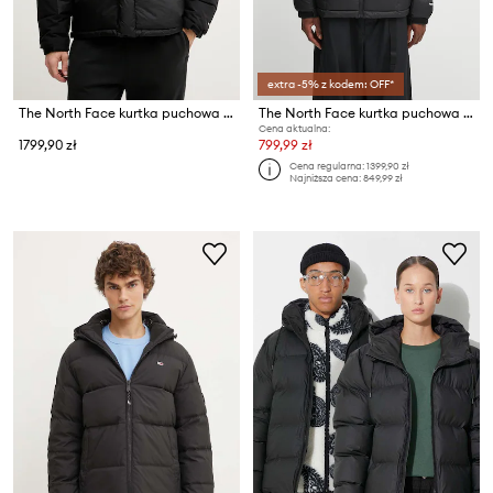
extra -5% z kodem: OFF*
The North Face kurtka puchowa HMLYN Down
The North Face kurtka puchowa Lhotse
Cena aktualna:
1799,90 zł
799,99 zł
Cena regularna:
1399,90 zł
Najniższa cena:
849,99 zł