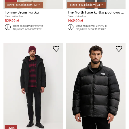
extra -5% z kodem: OFF*
extra -5% z kodem: OFF*
Tommy Jeans kurtka
The North Face kurtka puchowa McMurdo
Cena aktualna:
Cena aktualna:
529,99 zł
1469,90 zł
Cena regularna:
949,99 zł
Cena regularna:
2199,90 zł
Najniższa cena:
589,99 zł
Najniższa cena:
1549,90 zł
-32%