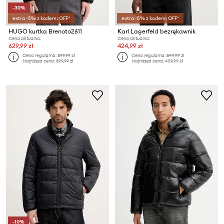
-30%
extra -5% z kodem: OFF*
extra -5% z kodem: OFF*
HUGO kurtka Brenoto2611
Karl Lagerfeld bezrękawnik
Cena aktualna:
Cena aktualna:
629,99 zł
424,99 zł
Cena regularna:
899,99 zł
Cena regularna:
849,99 zł
Najniższa cena:
899,99 zł
Najniższa cena:
459,99 zł
-10%