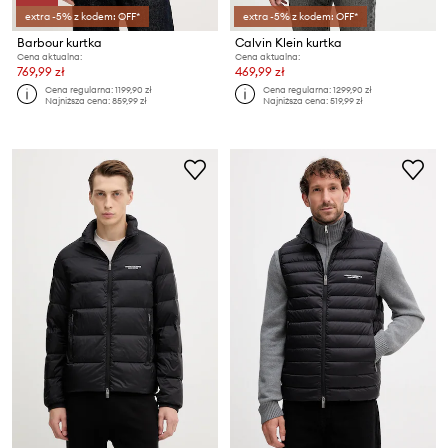
extra -5% z kodem: OFF*
extra -5% z kodem: OFF*
Barbour kurtka
Calvin Klein kurtka
Cena aktualna:
Cena aktualna:
769,99 zł
469,99 zł
Cena regularna:
1199,90 zł
Cena regularna:
1299,90 zł
Najniższa cena:
859,99 zł
Najniższa cena:
519,99 zł