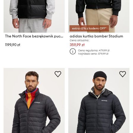
extra -5% z kodem: OFF*
The North Face bezrękawnik puchowy 1996 Retro Nuptse
adidas kurtka bomber Stadium
Cena aktualna:
1199,90 zł
359,99 zł
Cena regularna:
479,99 zł
Najniższa cena:
379,99 zł