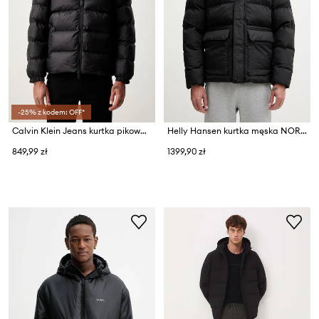
-25% z kodem: OFF*
Calvin Klein Jeans kurtka pikowana męska
Helly Hansen kurtka męska NORDIC PUFFY JACKET
849,99 zł
1399,90 zł