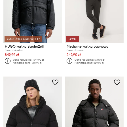
extra -5% z kodem: OFF*
-24%
HUGO kurtka Bacho2611
Medicine kurtka puchowa
Cena aktualna:
Cena aktualna:
849,99 zł
249,90 zł
Cena regularna:
1549,90 zł
Cena regularna:
599,90 zł
Najniższa cena:
939,99 zł
Najniższa cena:
329,90 zł