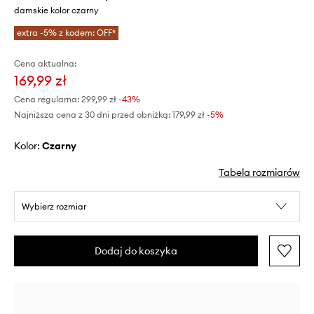
damskie kolor czarny
extra -5% z kodem: OFF*
Cena aktualna:
169,99 zł
Cena regularna:
299,99 zł
-43%
Najniższa cena z 30 dni przed obniżką:
179,99 zł
 -5%
Kolor:
czarny
Tabela rozmiarów
Wybierz rozmiar
Dodaj do koszyka