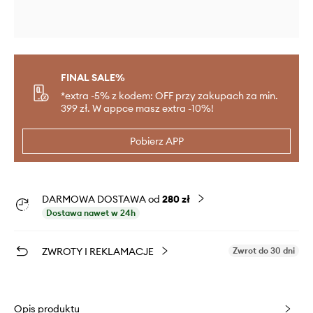
FINAL SALE%
*extra -5% z kodem: OFF przy zakupach za min.
399 zł. W appce masz extra -10%!
Pobierz APP
DARMOWA DOSTAWA od
280 zł
Dostawa nawet w 24h
ZWROTY I REKLAMACJE
Zwrot do 30 dni
Opis produktu