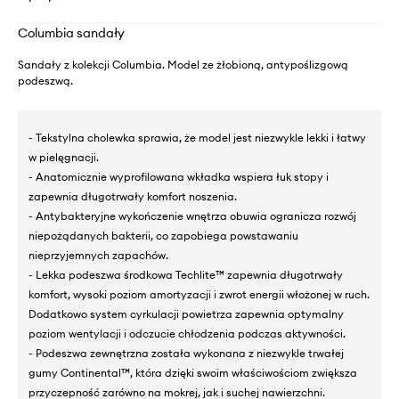
Columbia sandały
Sandały z kolekcji Columbia. Model ze żłobioną, antypoślizgową
podeszwą.
- Tekstylna cholewka sprawia, że model jest niezwykle lekki i łatwy
w pielęgnacji.
- Anatomicznie wyprofilowana wkładka wspiera łuk stopy i
zapewnia długotrwały komfort noszenia.
- Antybakteryjne wykończenie wnętrza obuwia ogranicza rozwój
niepożądanych bakterii, co zapobiega powstawaniu
nieprzyjemnych zapachów.
- Lekka podeszwa środkowa Techlite™ zapewnia długotrwały
komfort, wysoki poziom amortyzacji i zwrot energii włożonej w ruch.
Dodatkowo system cyrkulacji powietrza zapewnia optymalny
poziom wentylacji i odczucie chłodzenia podczas aktywności.
- Podeszwa zewnętrzna została wykonana z niezwykle trwałej
gumy Continental™, która dzięki swoim właściwościom zwiększa
przyczepność zarówno na mokrej, jak i suchej nawierzchni.