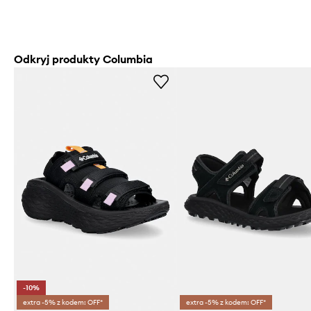
Odkryj produkty Columbia
-10%
extra -5% z kodem: OFF*
extra -5% z kodem: OFF*