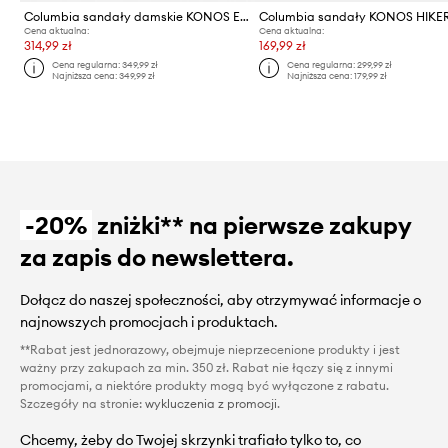
Columbia sandały damskie KONOS ELEVATE
Columbia sandały KONOS HIKE
Cena aktualna:
Cena aktualna:
314,99 zł
169,99 zł
Cena regularna:
349,99 zł
Cena regularna:
299,99 zł
Najniższa cena:
349,99 zł
Najniższa cena:
179,99 zł
-20%
zniżki** na pierwsze zakupy
za zapis do newslettera.
Dołącz do naszej społeczności, aby otrzymywać informacje o
najnowszych promocjach i produktach.
**Rabat jest jednorazowy, obejmuje nieprzecenione produkty i jest
ważny przy zakupach za min. 350 zł. Rabat nie łączy się z innymi
promocjami, a niektóre produkty mogą być wyłączone z rabatu.
Szczegóły na stronie:
wykluczenia z promocji
.
Chcemy, żeby do Twojej skrzynki trafiało tylko to, co