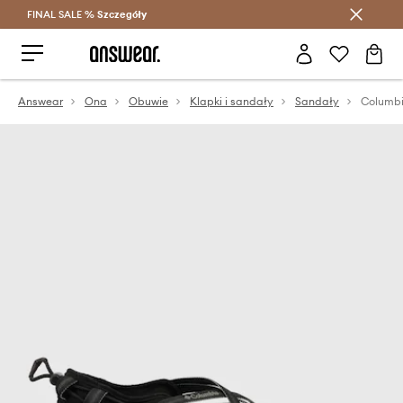
FINAL SALE %
Szczegóły
Oszczędzaj z Answear Club >
Answear
Ona
Obuwie
Klapki i sandały
Sandały
Columbi