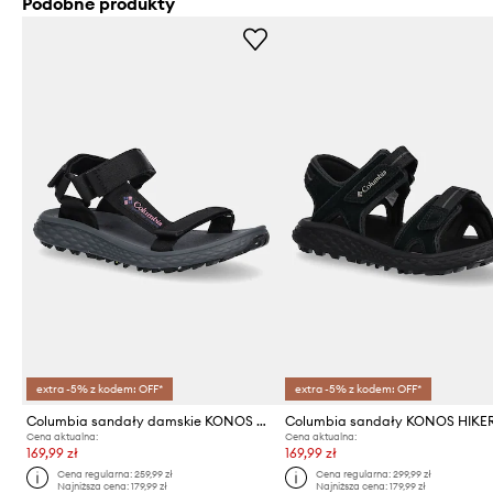
Podobne produkty
extra -5% z kodem: OFF*
extra -5% z kodem: OFF*
Columbia sandały damskie KONOS GLOBETROT
Columbia sandały KONOS HIKE
Cena aktualna:
Cena aktualna:
169,99 zł
169,99 zł
Cena regularna:
259,99 zł
Cena regularna:
299,99 zł
Najniższa cena:
179,99 zł
Najniższa cena:
179,99 zł