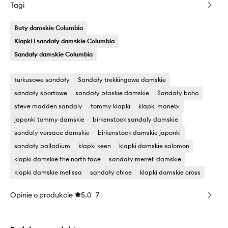
Tagi
Buty damskie Columbia
Klapki i sandały damskie Columbia
Sandały damskie Columbia
turkusowe sandały
Sandały trekkingowe damskie
sandały sportowe
sandały płaskie damskie
Sandały boho
steve madden sandaly
tommy klapki
klapki manebi
japonki tommy damskie
birkenstock sandaly damskie
sandaly versace damskie
birkenstock damskie japonki
sandały palladium
klapki keen
klapki damskie salomon
klapki damskie the north face
sandały merrell damskie
klapki damskie melissa
sandały chloe
klapki damskie cross
Opinie o produkcie
5.0
7