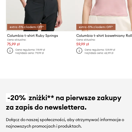
extra -5% z kodem: OFF*
extra -5% z kodem: OFF*
Columbia t-shirt Ruby Springs
Cena aktualna:
Cena aktualna:
75,99 zł
59,99 zł
Cena regularna:
119,99 zł
Cena regularna:
109,99 zł
Najniższa cena:
79,99 zł
Najniższa cena:
62,99 zł
-20%
zniżki** na pierwsze zakupy
za zapis do newslettera.
Dołącz do naszej społeczności, aby otrzymywać informacje o
najnowszych promocjach i produktach.