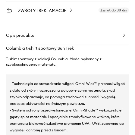
ZWROTY I REKLAMACJE
Zwrot do 30 dni
Opis produktu
Columbia t-shirt sportowy Sun Trek
T-shirt sportowy z kolekcji Columbia. Model wykonany z
szybkoschnącego materiału.
- Technologia odprowadzania wilgoci Omni-Wick™ przenosi wilgoć
z dala od skóry i rozprasza ją po powierzchni materiału, skąd
szybko odparowuje, co pomaga zachować suchość i wygodę
podczas aktywności na świeżym powietrzu.
- System ochrony przeciwsłonecznej Omni-Shade™ wykorzystuje
gęsty splot materiału i specjalnie zmodyfikowane włókna, które
pomagają blokować szkodliwe promienie UVA i UVB, zapewniając
wygodę i ochronę przed słońcem.