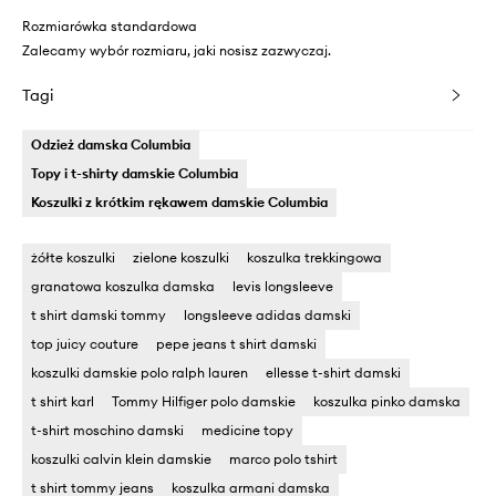
Rozmiarówka standardowa
Zalecamy wybór rozmiaru, jaki nosisz zazwyczaj.
Tagi
Odzież damska Columbia
Topy i t-shirty damskie Columbia
Koszulki z krótkim rękawem damskie Columbia
żółte koszulki
zielone koszulki
koszulka trekkingowa
granatowa koszulka damska
levis longsleeve
t shirt damski tommy
longsleeve adidas damski
top juicy couture
pepe jeans t shirt damski
koszulki damskie polo ralph lauren
ellesse t-shirt damski
t shirt karl
Tommy Hilfiger polo damskie
koszulka pinko damska
t-shirt moschino damski
medicine topy
koszulki calvin klein damskie
marco polo tshirt
t shirt tommy jeans
koszulka armani damska