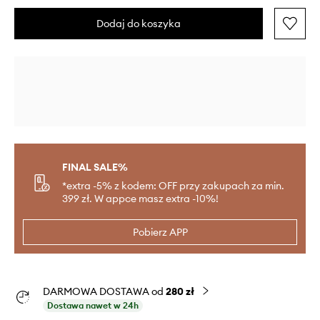
Dodaj do koszyka
FINAL SALE%
*extra -5% z kodem: OFF przy zakupach za min.
399 zł. W appce masz extra -10%!
Pobierz APP
DARMOWA DOSTAWA od
280 zł
Dostawa nawet w 24h