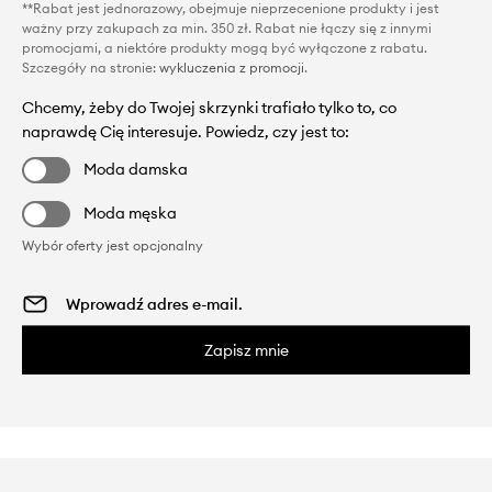
**Rabat jest jednorazowy, obejmuje nieprzecenione produkty i jest
ważny przy zakupach za min. 350 zł. Rabat nie łączy się z innymi
promocjami, a niektóre produkty mogą być wyłączone z rabatu.
Szczegóły na stronie:
wykluczenia z promocji
.
Chcemy, żeby do Twojej skrzynki trafiało tylko to, co
naprawdę Cię interesuje. Powiedz, czy jest to:
Moda damska
Moda męska
Wybór oferty jest opcjonalny
Zapisz mnie