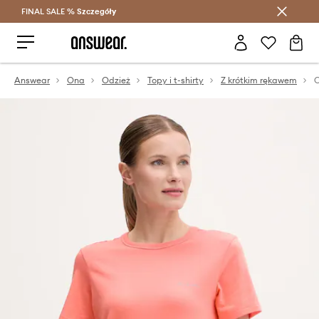
FINAL SALE %
Szczegóły
Oszczędzaj z Answear Club >
Answear
Ona
Odzież
Topy i t-shirty
Z krótkim rękawem
C