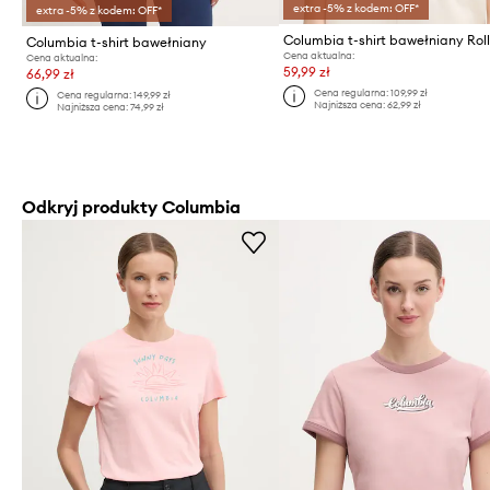
extra -5% z kodem: OFF*
extra -5% z kodem: OFF*
Columbia t-shirt bawełniany
Cena aktualna:
Cena aktualna:
59,99 zł
66,99 zł
Cena regularna:
109,99 zł
Cena regularna:
149,99 zł
Najniższa cena:
62,99 zł
Najniższa cena:
74,99 zł
Odkryj produkty Columbia