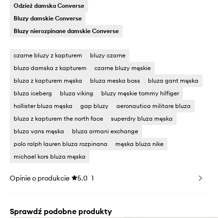
Odzież damska Converse
Bluzy damskie Converse
Bluzy nierozpinane damskie Converse
czarne bluzy z kapturem
bluzy czarne
bluza damska z kapturem
czarne bluzy męskie
bluza z kapturem męska
bluza meska boss
bluza gant męska
bluza iceberg
bluza viking
bluzy męskie tommy hilfiger
hollister bluza męska
gap bluzy
aeronautica militare bluza
bluza z kapturem the north face
superdry bluza męska
bluza vans męska
bluza armani exchange
polo ralph lauren bluza rozpinana
męska bluza nike
michael kors bluza męska
Opinie o produkcie
5.0
1
Sprawdź podobne produkty