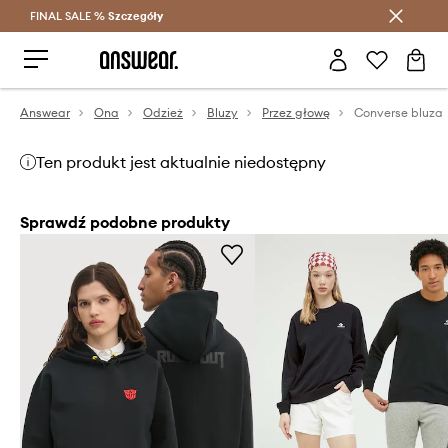
FINAL SALE %
Szczegóły
Oszczędzaj z Answear Club >
Answear
Ona
Odzież
Bluzy
Przez głowę
Converse bluza
Ten produkt jest aktualnie niedostępny
Sprawdź podobne produkty