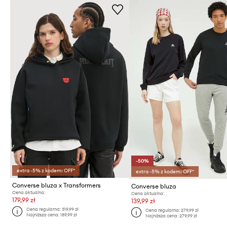
-50%
extra -5% z kodem: OFF*
extra -5% z kodem: OFF*
Converse bluza x Transformers
Converse bluza
Cena aktualna:
Cena aktualna:
179,99 zł
139,99 zł
Cena regularna:
319,99 zł
Cena regularna:
279,99 zł
Najniższa cena:
189,99 zł
Najniższa cena:
279,99 zł