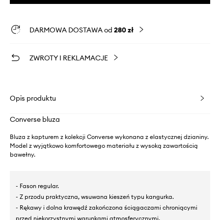
DARMOWA DOSTAWA od
280 zł
ZWROTY I REKLAMACJE
Opis produktu
Converse bluza
Bluza z kapturem z kolekcji Converse wykonana z elastycznej dzianiny.
Model z wyjątkowo komfortowego materiału z wysoką zawartością
bawełny.
- Fason regular.
- Z przodu praktyczna, wsuwana kieszeń typu kangurka.
- Rękawy i dolna krawędź zakończona ściągaczami chroniącymi
przed niekorzystnymi warunkami atmosferycznymi.