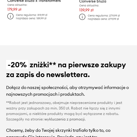
Converse bluza x Transformers
Converse bluza
Cena aktualna:
Cena aktualna:
179,99 zł
139,99 zł
Cena regularna:
319,99 zł
Cena regularna:
279,99 zł
Najniższa cena:
189,99 zł
Najniższa cena:
279,99 zł
-20%
zniżki** na pierwsze zakupy
za zapis do newslettera.
Dołącz do naszej społeczności, aby otrzymywać informacje o
najnowszych promocjach i produktach.
**Rabat jest jednorazowy, obejmuje nieprzecenione produkty i jest
ważny przy zakupach za min. 350 zł. Rabat nie łączy się z innymi
promocjami, a niektóre produkty mogą być wyłączone z rabatu.
Szczegóły na stronie:
wykluczenia z promocji
.
Chcemy, żeby do Twojej skrzynki trafiało tylko to, co