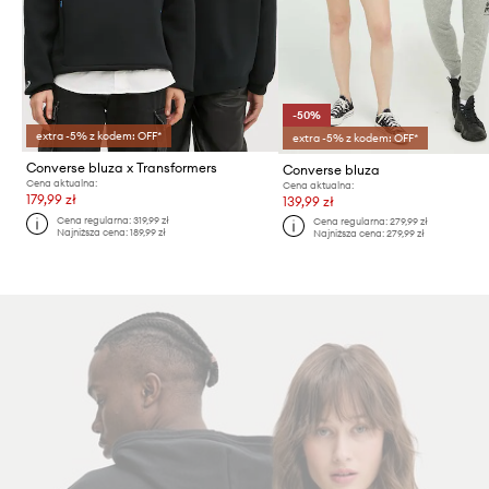
-50%
extra -5% z kodem: OFF*
extra -5% z kodem: OFF*
Converse bluza x Transformers
Converse bluza
Cena aktualna:
Cena aktualna:
179,99 zł
139,99 zł
Cena regularna:
319,99 zł
Cena regularna:
279,99 zł
Najniższa cena:
189,99 zł
Najniższa cena:
279,99 zł