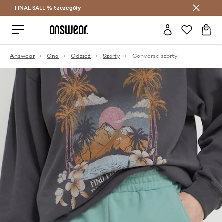
FINAL SALE %
Szczegóły
Oszczędzaj z Answear Club >
Answear
Ona
Odzież
Szorty
Converse szorty