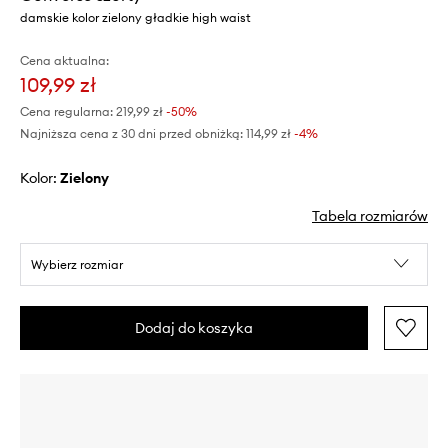
damskie kolor zielony gładkie high waist
Cena aktualna:
109,99 zł
Cena regularna:
219,99 zł
-50%
Najniższa cena z 30 dni przed obniżką:
114,99 zł
 -4%
Kolor:
zielony
Tabela rozmiarów
Wybierz rozmiar
Dodaj do koszyka