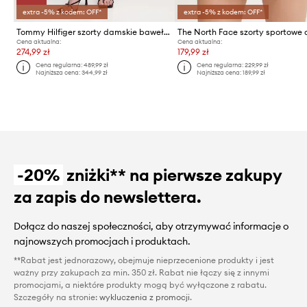
extra -5% z kodem: OFF*
extra -5% z kodem: OFF*
Tommy Hilfiger szorty damskie bawełniane
Cena aktualna:
Cena aktualna:
274,99 zł
179,99 zł
Cena regularna:
489,99 zł
Cena regularna:
229,99 zł
Najniższa cena:
344,99 zł
Najniższa cena:
189,99 zł
-20%
zniżki** na pierwsze zakupy
za zapis do newslettera.
Dołącz do naszej społeczności, aby otrzymywać informacje o
najnowszych promocjach i produktach.
**Rabat jest jednorazowy, obejmuje nieprzecenione produkty i jest
ważny przy zakupach za min. 350 zł. Rabat nie łączy się z innymi
promocjami, a niektóre produkty mogą być wyłączone z rabatu.
Szczegóły na stronie:
wykluczenia z promocji
.