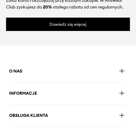
Załóż konto i oszczędzaj przy każdym zakupie. W Answear
Club zyskujesz do
20%
stałego rabatu od cen regularnych.
Dowiedz się więcej
O NAS
INFORMACJE
OBSŁUGA KLIENTA