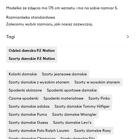
Modelka ze zdjęcia ma 175 cm wzrostu i ma na sobie rozmiar S.
Rozmiarówka standardowa
Zalecamy wybór rozmiaru, jaki nosisz zazwyczaj.
Tagi
Odzież damska P.E Nation
Szorty damskie P.E Nation
Kolarki damskie
Szorty jeansowe damskie
Szorty damskie z wysokim stanem
Szorty w wysokim stanem
Spodenki skórzane
Spodenki sportowe damskie
Czarne spodenki
Spodenki materiałowe
Szorty Pinko
Szorty damskie adidas
Szorty damskie Tommy Hilfiger
Szorty damskie Puma
Szorty damskie Wrangler
Szorty damskie Guess
Szorty damskie Levi's
Szorty damskie Polo Ralph Lauren
Szorty damskie Roxy
Szorty damskie Champion
Szorty damskie Fila