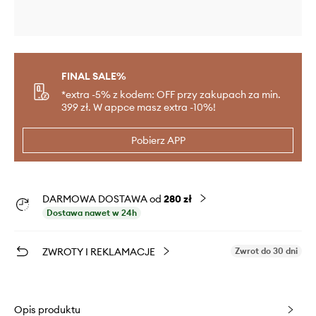
FINAL SALE%
*extra -5% z kodem: OFF przy zakupach za min.
399 zł. W appce masz extra -10%!
Pobierz APP
DARMOWA DOSTAWA od
280 zł
Dostawa nawet w 24h
ZWROTY I REKLAMACJE
Zwrot do 30 dni
Opis produktu