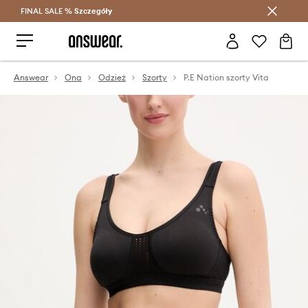
FINAL SALE %
Szczegóły
Oszczędzaj z Answear Club >
Answear
Ona
Odzież
Szorty
P.E Nation szorty Vita