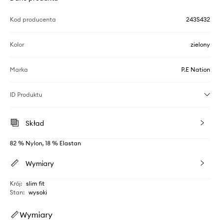
Kod producenta
243S432
Kolor
zielony
Marka
P.E Nation
ID Produktu
Skład
82 % Nylon, 18 % Elastan
Wymiary
Krój
:
slim fit
Stan
:
wysoki
Wymiary