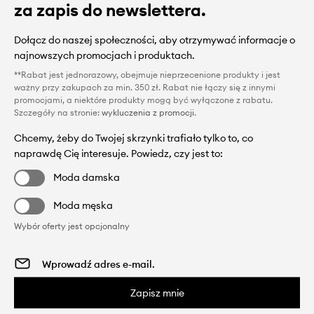
za zapis do newslettera.
Dołącz do naszej społeczności, aby otrzymywać informacje o
najnowszych promocjach i produktach.
**Rabat jest jednorazowy, obejmuje nieprzecenione produkty i jest
ważny przy zakupach za min. 350 zł. Rabat nie łączy się z innymi
promocjami, a niektóre produkty mogą być wyłączone z rabatu.
Szczegóły na stronie:
wykluczenia z promocji
.
Chcemy, żeby do Twojej skrzynki trafiało tylko to, co
naprawdę Cię interesuje. Powiedz, czy jest to:
Moda damska
Moda męska
Wybór oferty jest opcjonalny
Zapisz mnie