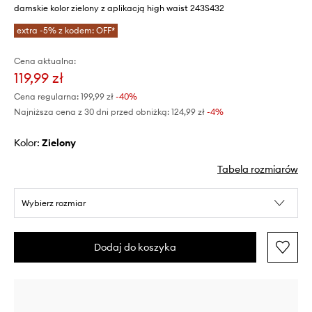
damskie kolor zielony z aplikacją high waist 243S432
extra -5% z kodem: OFF*
Cena aktualna:
119,99 zł
Cena regularna:
199,99 zł
-40%
Najniższa cena z 30 dni przed obniżką:
124,99 zł
 -4%
Kolor:
zielony
Tabela rozmiarów
Wybierz rozmiar
Dodaj do koszyka