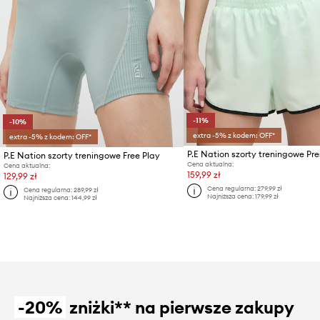
-11%
-10%
extra -5% z kodem: OFF*
extra -5% z kodem: OFF*
P.E Nation szorty treningowe Pre
P.E Nation szorty treningowe Free Play
Cena aktualna:
Cena aktualna:
159,99 zł
129,99 zł
Cena regularna:
279,99 zł
Cena regularna:
289,99 zł
Najniższa cena:
179,99 zł
Najniższa cena:
144,99 zł
-20%
zniżki** na pierwsze zakupy