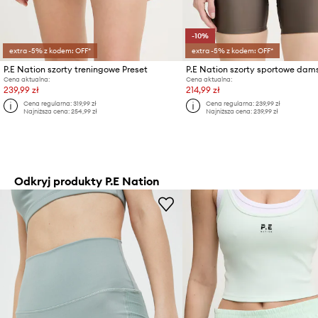
-10%
extra -5% z kodem: OFF*
extra -5% z kodem: OFF*
P.E Nation szorty treningowe Preset
Cena aktualna:
Cena aktualna:
239,99 zł
214,99 zł
Cena regularna:
319,99 zł
Cena regularna:
239,99 zł
Najniższa cena:
254,99 zł
Najniższa cena:
239,99 zł
Odkryj produkty P.E Nation