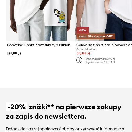
-10%
extra -5% z kodem: OFF*
Converse T-shirt bawełniany x Minions & Monsters
Cena aktualna:
189,99 zł
129,99 zł
Cena regularna:
169,99 zł
Najniższa cena:
144,99 zł
-20%
zniżki** na pierwsze zakupy
za zapis do newslettera.
Dołącz do naszej społeczności, aby otrzymywać informacje o