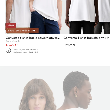
-10%
extra -5% z kodem: OFF*
Converse t-shirt basic bawełniany x HELLO KITTY
Cena aktualna:
129,99 zł
189,99 zł
Cena regularna:
169,99 zł
Najniższa cena:
144,99 zł