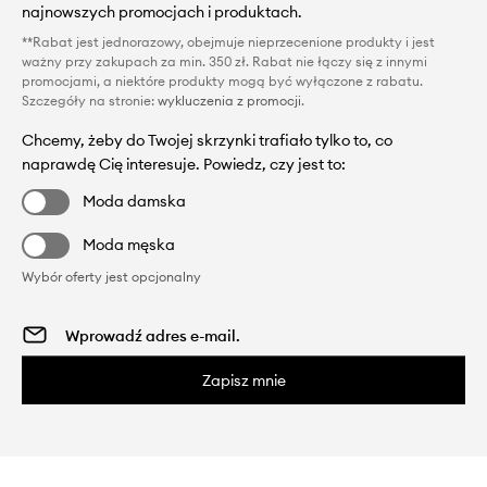
najnowszych promocjach i produktach.
**Rabat jest jednorazowy, obejmuje nieprzecenione produkty i jest
ważny przy zakupach za min. 350 zł. Rabat nie łączy się z innymi
promocjami, a niektóre produkty mogą być wyłączone z rabatu.
Szczegóły na stronie:
wykluczenia z promocji
.
Chcemy, żeby do Twojej skrzynki trafiało tylko to, co
naprawdę Cię interesuje. Powiedz, czy jest to:
Moda damska
Moda męska
Wybór oferty jest opcjonalny
Zapisz mnie