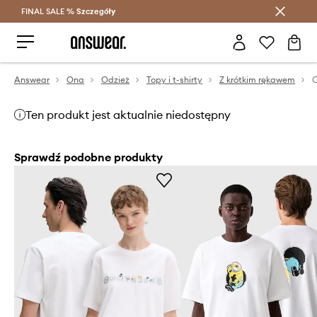
FINAL SALE %
Szczegóły
Oszczędzaj z Answear Club >
Answear
Ona
Odzież
Topy i t-shirty
Z krótkim rękawem
C
Ten produkt jest aktualnie niedostępny
Sprawdź podobne produkty