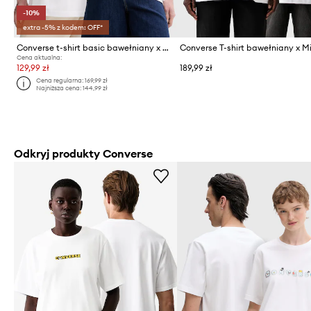
-10%
extra -5% z kodem: OFF*
Converse t-shirt basic bawełniany x HELLO KITTY
Cena aktualna:
129,99 zł
189,99 zł
Cena regularna:
169,99 zł
Najniższa cena:
144,99 zł
Odkryj produkty Converse