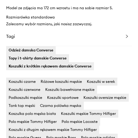
Model ze zdjęcia ma 172 cm wzrostu i ma na sobie rozmiar S.
Rozmiarówka standardowa
Zalecamy wybór rozmiaru, jaki nosisz zazwyczaj.
Tagi
Odzież damska Converse
Topy i t-shirty damskie Converse
Koszulki z krótkim rękawem damskie Converse
Koszulki czarne
Różowe koszulki męskie
Koszulki w serek
Koszulki czerwone
Koszulki bawełniane męskie
Podkoszulki męskie
Koszulki sportowe
Koszulki oversize męskie
Tank top męski
Czarna polówka męska
Koszulka polo męska biała
Koszulki męskie Tommy Hilfiger
Polo męskie Tommy Hilfiger
Polo męskie Lacoste
Koszulki z długim rękawem męskie Tommy Hilfiger
Polo męskie Guess
Polo męskie Boss
Polo męskie adidas