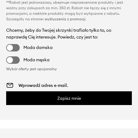
**Rabat jest jednorazowy, obejmuje nieprzecenione produkty i jest
ważny przy zakupach za min. 350 zł. Rabat nie łączy się z innymi
promocjami, a niektóre produkty mogą być wyłączone z rabatu.
Szczegóły na stronie:
wykluczenia z promocji
.
Chcemy, żeby do Twojej skrzynki trafiało tylko to, co
naprawdę Cię interesuje. Powiedz, czy jest to:
Moda damska
Moda męska
Wybór oferty jest opcjonalny
Zapisz mnie