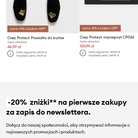
extra -5% z kodem: OFF*
extra -5% z kodem: OFF*
Crep Protect impregnat CP036
Crep Protect Prawidła do butów
Cena aktualna:
Cena aktualna:
159,99 zł
46,99 zł
Cena regularna:
189,99 zł
Cena regularna:
59,99 zł
Najniższa cena:
169,99 zł
Najniższa cena:
49,99 zł
-20%
zniżki** na pierwsze zakupy
za zapis do newslettera.
Dołącz do naszej społeczności, aby otrzymywać informacje o
najnowszych promocjach i produktach.