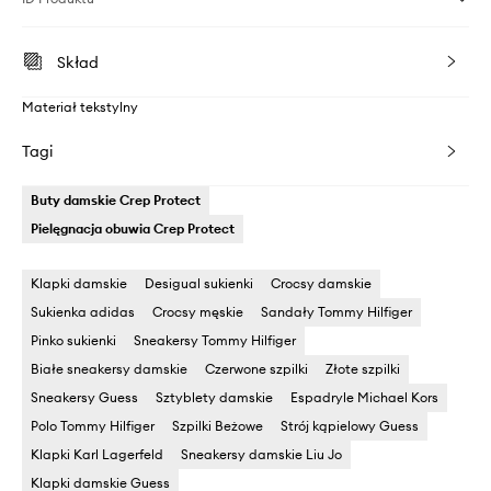
Skład
Materiał tekstylny
Tagi
Buty damskie Crep Protect
Pielęgnacja obuwia Crep Protect
Klapki damskie
Desigual sukienki
Crocsy damskie
Sukienka adidas
Crocsy męskie
Sandały Tommy Hilfiger
Pinko sukienki
Sneakersy Tommy Hilfiger
Białe sneakersy damskie
Czerwone szpilki
Złote szpilki
Sneakersy Guess
Sztyblety damskie
Espadryle Michael Kors
Polo Tommy Hilfiger
Szpilki Beżowe
Strój kąpielowy Guess
Klapki Karl Lagerfeld
Sneakersy damskie Liu Jo
Klapki damskie Guess