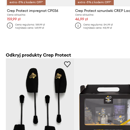
extra -5% z kodem: OFF*
extra -5% z kodem: OFF*
Crep Protect impregnat CP036
Crep Protect sznurówki CREP La
Cena aktualna:
Cena aktualna:
159,99 zł
46,99 zł
Cena regularna:
189,99 zł
Cena regularna:
54,99 zł
Najniższa cena:
169,99 zł
Najniższa cena:
48,99 zł
Odkryj produkty Crep Protect