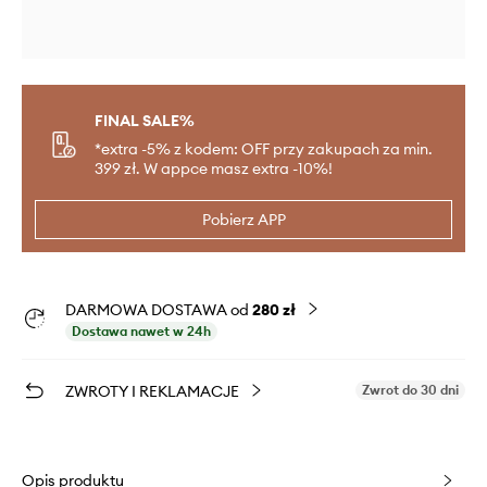
FINAL SALE%
*extra -5% z kodem: OFF przy zakupach za min.
399 zł. W appce masz extra -10%!
Pobierz APP
DARMOWA DOSTAWA od
280 zł
Dostawa nawet w 24h
ZWROTY I REKLAMACJE
Zwrot do 30 dni
Opis produktu