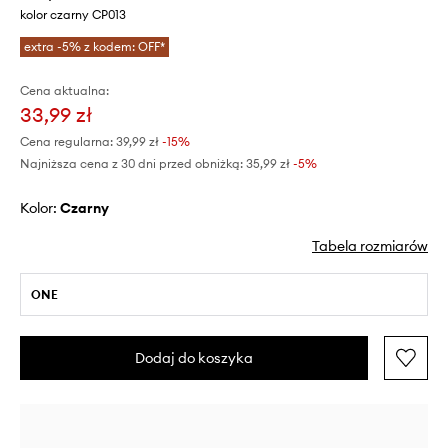
kolor czarny CP013
extra -5% z kodem: OFF*
Cena aktualna:
33,99 zł
Cena regularna:
39,99 zł
-15%
Najniższa cena z 30 dni przed obniżką:
35,99 zł
 -5%
Kolor:
czarny
Tabela rozmiarów
ONE
Dodaj do koszyka