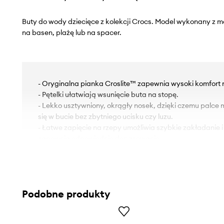
Buty do wody dziecięce z kolekcji Crocs. Model wykonany z m
na basen, plażę lub na spacer.
- Oryginalna pianka Croslite™ zapewnia wysoki komfort n
- Pętelki ułatwiają wsunięcie buta na stopę.
- Lekko usztywniony, okrągły nosek, dzięki czemu palc
się w bucie bez zbytniego ucisku czy luzu.
- Łatwe zapięcie na rzepy umożliwia szybkie zakładanie 
zapewnia odpowiednie dopasowanie.
- Lekka konstrukcja.
Podobne produkty