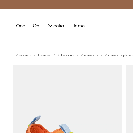
Premium Fashion Benefits >
O
Ona
On
Dziecko
Home
Answear
Dziecko
Chłopiec
Akcesoria
Akcesoria plaż