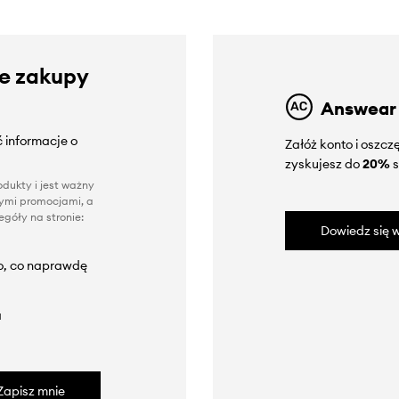
ze zakupy
Answear
 informacje o
Załóż konto i oszc
zyskujesz do
20%
s
dukty i jest ważny
nnymi promocjami, a
góły na stronie:
Dowiedz się w
to, co naprawdę
a
Zapisz mnie