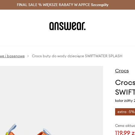
szczędzaj z Answear Club >
FINAL SALE % WIĘKSZE RABATY W APPCE
Dostawa nawet w 24h >
Szczegóły
News
owe i basenowe
Crocs buty do wody dziecięce SWIFTWATER SPLASH
Crocs
Crocs
SWIF
kolor żółty 
extra -5%
Cena aktua
119,99 z