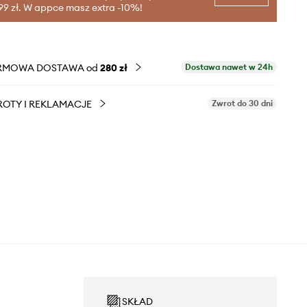
99 zł. W appce masz extra -10%!
RMOWA DOSTAWA od
280 zł
Dostawa nawet w 24h
OTY I REKLAMACJE
Zwrot do 30 dni
SKŁAD