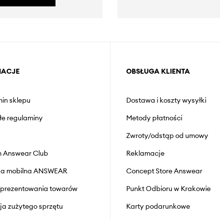
MACJE
OBSŁUGA KLIENTA
in sklepu
Dostawa i koszty wysyłki
łe regulaminy
Metody płatności
Zwroty/odstąp od umowy
 Answear Club
Reklamacje
cja mobilna ANSWEAR
Concept Store Answear
prezentowania towarów
Punkt Odbioru w Krakowie
cja zużytego sprzętu
Karty podarunkowe