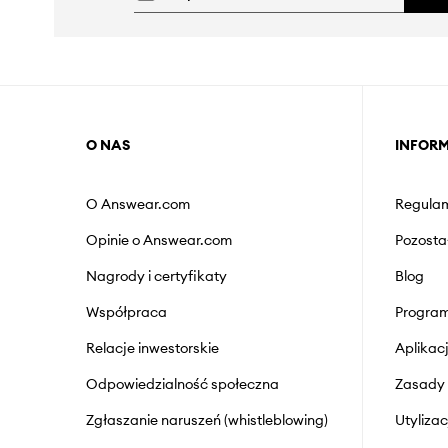
O NAS
INFOR
O Answear.com
Regulam
Opinie o Answear.com
Pozosta
Nagrody i certyfikaty
Blog
Współpraca
Program
Relacje inwestorskie
Aplika
Odpowiedzialność społeczna
Zasady 
Zgłaszanie naruszeń (whistleblowing)
Utyliza