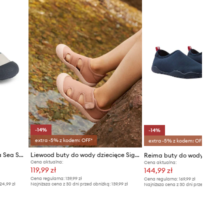
-14%
-14%
extra -5% z kodem: OFF*
extra -5% z kodem: OFF*
Liewood buty do wody Sanjia Sea Shoe
Liewood buty do wody dziecięce Sigurd Sea Shoe
Cena aktualna:
Cena aktualna:
119,99 zł
144,99 zł
Cena regularna:
139,99 zł
Cena regularna:
169,99 zł
24,99 zł
Najniższa cena z 30 dni przed obniżką:
139,99 zł
Najniższa cena z 30 dni przed obniżką