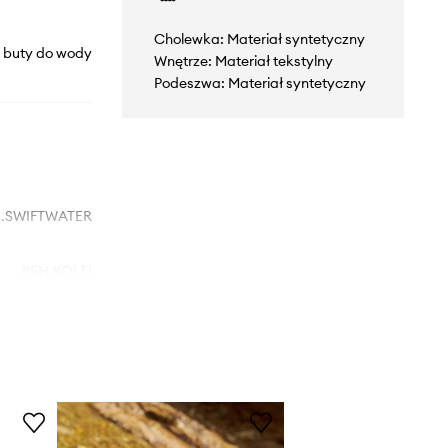
Cholewka: Materiał syntetyczny
buty do wody
Wnętrze: Materiał tekstylny
Podeszwa: Materiał syntetyczny
S.SWIFTWATER
85H.KOI.FI
żółty
Crocs