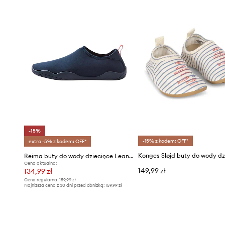
-15%
-15% z kodem: OFF*
extra -5% z kodem: OFF*
Reima buty do wody dziecięce Lean UV 50+
Cena aktualna:
149,99 zł
134,99 zł
Cena regularna:
159,99 zł
Najniższa cena z 30 dni przed obniżką:
159,99 zł