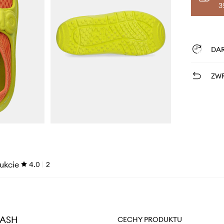
3
DA
ZWR
ukcie
4.0
2
LASH
CECHY PRODUKTU