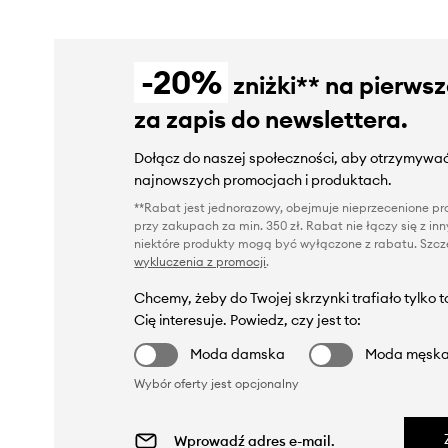
-20%
zniżki** na pierws
za zapis do newslettera.
Dołącz do naszej społeczności, aby otrzymywać
najnowszych promocjach i produktach.
**Rabat jest jednorazowy, obejmuje nieprzecenione pro
przy zakupach za min. 350 zł. Rabat nie łączy się z i
niektóre produkty mogą być wyłączone z rabatu. Szcze
wykluczenia z promocji
.
Chcemy, żeby do Twojej skrzynki trafiało tylko 
Cię interesuje. Powiedz, czy jest to:
Moda damska
Moda męsk
Wybór oferty jest opcjonalny