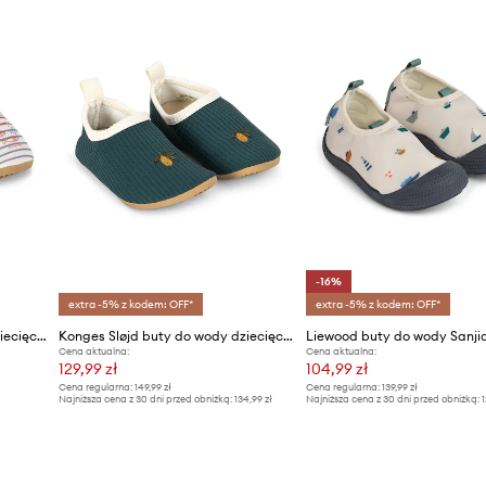
ID Produktu
-16%
extra -5% z kodem: OFF*
extra -5% z kodem: OFF*
Konges Sløjd buty do wody dziecięce ASTER SWIM SHOES
Konges Sløjd buty do wody dziecięce SAILOR SWIM SHOES
Cena aktualna:
Cena aktualna:
129,99 zł
104,99 zł
Cena regularna:
149,99 zł
Cena regularna:
139,99 zł
Najniższa cena z 30 dni przed obniżką:
134,99 zł
Najniższa cena z 30 dni przed obniżką:
1