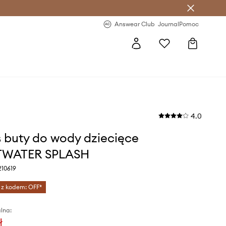
letter >
Regularne nowości >
Answear Club
Journal
Pomoc
4.0
 buty do wody dziecięce
TWATER SPLASH
210619
 z kodem: OFF*
lna:
ł