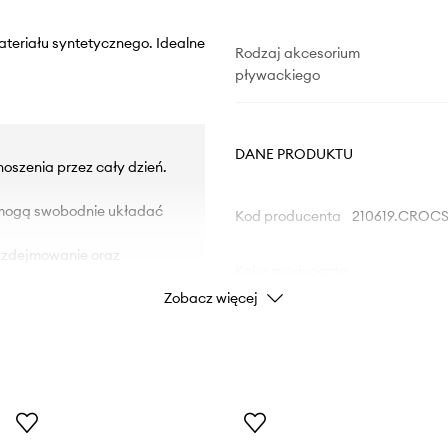
ateriału syntetycznego. Idealne
Rodzaj akcesorium
pływackiego
DANE PRODUKTU
oszenia przez cały dzień.
e mogą swobodnie układać
Kod producenta
210619.CROC
i zdejmowanie oraz
Kolor producenta
Zobacz więcej
Kolor
Marka
Producent