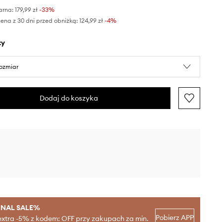
arna:
179,99 zł
-33%
ena z 30 dni przed obniżką:
124,99 zł
 -4%
ty
rozmiar
Dodaj do koszyka
INAL SALE%
Pobierz APP
extra -5% z kodem: OFF przy zakupach za min.