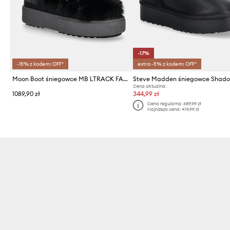
-17%
-15% z kodem: OFF*
extra -5% z kodem: OFF*
Moon Boot śniegowce MB LTRACK FAUX FUR WP
Steve Madden śniegowce Shad
Cena aktualna:
1089,90 zł
344,99 zł
Cena regularna:
689,99 zł
Najniższa cena:
419,99 zł