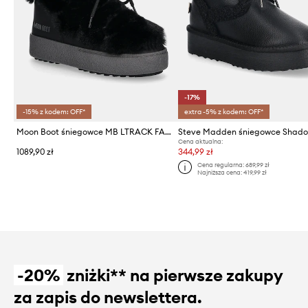
-17%
-15% z kodem: OFF*
extra -5% z kodem: OFF*
Moon Boot śniegowce MB LTRACK FAUX FUR WP
Steve Madden śniegowce Shad
Cena aktualna:
1089,90 zł
344,99 zł
Cena regularna:
689,99 zł
Najniższa cena:
419,99 zł
-20%
zniżki** na pierwsze zakupy
za zapis do newslettera.