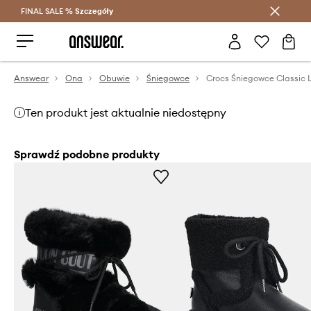
FINAL SALE %
Szczegóły
Oszczędzaj z Answear Club >
Answear
Ona
Obuwie
Śniegowce
Ten produkt jest aktualnie niedostępny
Sprawdź podobne produkty