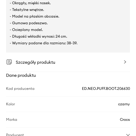
- Okrągły, miękki nosek.
- Tekstylne wnętrze.
- Model na płaskim obcasie.
- Gumowa podeszwa.
- Ocieplony model.
- Długość wkładki wynosi: 24 cm.
- Wymiary podane dla rozmiaru: 38-39.
Szczegóły produktu
Dane produktu
Kod producenta
ED.NEO.PUFF.BOOT.206630
Kolor
czarny
Marka
Crocs
Producent