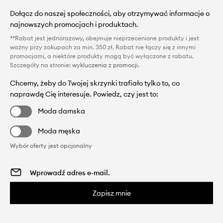
Dołącz do naszej społeczności, aby otrzymywać informacje o
najnowszych promocjach i produktach.
**Rabat jest jednorazowy, obejmuje nieprzecenione produkty i jest
ważny przy zakupach za min. 350 zł. Rabat nie łączy się z innymi
promocjami, a niektóre produkty mogą być wyłączone z rabatu.
Szczegóły na stronie:
wykluczenia z promocji
.
Chcemy, żeby do Twojej skrzynki trafiało tylko to, co
naprawdę Cię interesuje. Powiedz, czy jest to:
Moda damska
Moda męska
Wybór oferty jest opcjonalny
Zapisz mnie